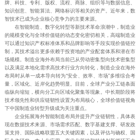
牌、科技、专利、版权、流程、商脉、组织等与数据信息、
知识创意、智能算法、网络标识等相关的资产。近年来，数
智技术已成为企业核心竞争力的主要来源。
在智能制造、数字化转型等新技术革命浪潮中，制造业
的规模变化与全球价值链的动态变化密切相关，高端制造业
可以通过知识产权标准体系和品牌影响等手段实现价值链控
制，其技术溢出更多依赖于投资地的产业配套体系和潜在市
场规模。制造业海外布局当前已从劳动密集型向技术密集型
以及满足本地化需求高技术行业方向转化，制造企业在海外
布局时从单一成本导向转为“安全、效率、市场”多维综合考
量，区域化、近岸化趋势明显。目前，全球产业分工链条面
临纵向缩短，横向分工向区域化聚集等现象。中长期阶段将
技术领先性和供应链韧性设置为布局核心，全球价值链视角
下中国制造业转型升级成为关注重点。
企业拓展海外智能制造布局并提升产业链韧性，具体表
现在数据技术来源、市场需求匹配、数字基建支撑、研发政
策支持、国际战略联盟五大关键因素，以及评估与确权、国