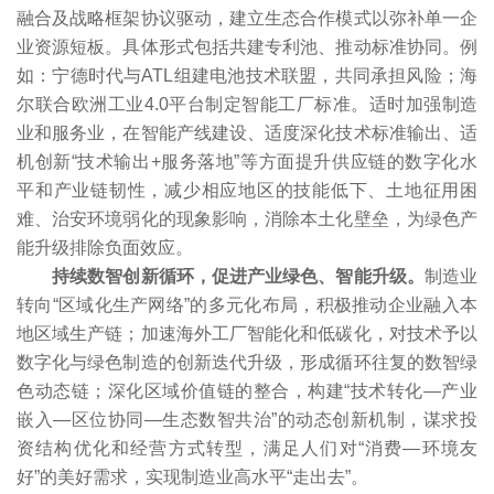
融合及战略框架协议驱动，建立生态合作模式以弥补单一企
业资源短板。具体形式包括共建专利池、推动标准协同。例
如：宁德时代与ATL组建电池技术联盟，共同承担风险；海
尔联合欧洲工业4.0平台制定智能工厂标准。适时加强制造
业和服务业，在智能产线建设、适度深化技术标准输出、适
机创新“技术输出+服务落地”等方面提升供应链的数字化水
平和产业链韧性，减少相应地区的技能低下、土地征用困
难、治安环境弱化的现象影响，消除本土化壁垒，为绿色产
能升级排除负面效应。
持续数智创新循环，促进产业绿色、智能升级。
制造业
转向“区域化生产网络”的多元化布局，积极推动企业融入本
地区域生产链；加速海外工厂智能化和低碳化，对技术予以
数字化与绿色制造的创新迭代升级，形成循环往复的数智绿
色动态链；深化区域价值链的整合，构建“技术转化—产业
嵌入—区位协同—生态数智共治”的动态创新机制，谋求投
资结构优化和经营方式转型，满足人们对“消费—环境友
好”的美好需求，实现制造业高水平“走出去”。