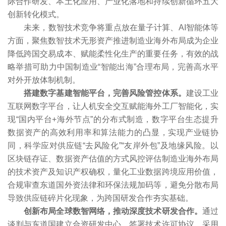
际合作研发、本土化应用、产业化落地和持续创新循环五大
创新转化模式。
未来，数智技术竞争将重点放在量子计算、AI智能体等
方面，聚焦数智技术无形资产推进制造业海外布局成为企业
降低跨国交易成本、赋能柔性化生产的重要任务，有效的战
略举措可助力中国制造业“智能出海”合理布局，完善高水平
对外开放体制机制。
搭建数字基建智能平台，完善风险管控体系。
建设工业
互联网数字平台，让人机安全交互赋能海外工厂智能化，实
现“国内平台+海外节点”的分布式制造，数字平台生态提升
数据资产的高效利用率和算法能力的凸显，实现产业链协
同，科学应对供应链“去风险化”“友岸外包”及地缘风险。以
区块链存证、数据资产估值的方式风控评估制造业海外布局
的技术资产及知识产权确权，量化工业数据跨境应用价值，
合规审查东道国外资法律和环保法规加码等，避免分散布局
导致供应链碎片化现象，为跨国研发合作夯实基础。
创新布局全球数智网络，推动深度技术研发合作。
通过
谈判与东道国建立合资研发中心、签署技术许可协议、采用