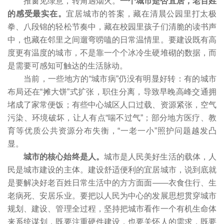
推窗见绿意，转角遇烟火。
一个城市是否宜居，老百姓
的感受最实在。
宜居城市的答案，藏在清晨公园里打太极
拳、八段锦的轻松节奏中，藏在校园里孩子们清脆的读书声
中，也藏在邻里之间遛弯唠嗑的日常温情里。要建设既有高
度更有温度的城市，不是靠一个个冰冷生硬堆砌的数据，而
是需要可感知可触达的生活脉动。
当前，一些地方的“城市病”仍没有明显好转：有的城市
布局还在“摊大饼”式扩张，职住分离，导致早晚高峰交通拥
堵成了家常便饭；有些中心城区人口过载、资源紧张，空气
污染、环境破坏，让人有点“喘不过气”；部分地方医疗、教
育等优质公共资源分布失衡，“一老一小”照护问题越发凸
显。
城市的核心始终是人。
城市是人民美好生活的载体，人
民是城市建设的主体。建设舒适便利的宜居城市，说到底就
是要解决好老百姓日常生活中的方方面面——衣食住行、生
老病死、安居乐业。要把以人民为中心的发展思想贯穿城市
规划、建设、管理全过程，坚持把城市看作一个有机生命体
来系统谋划，既要注重硬件建设，也要关怀人的需求，既要