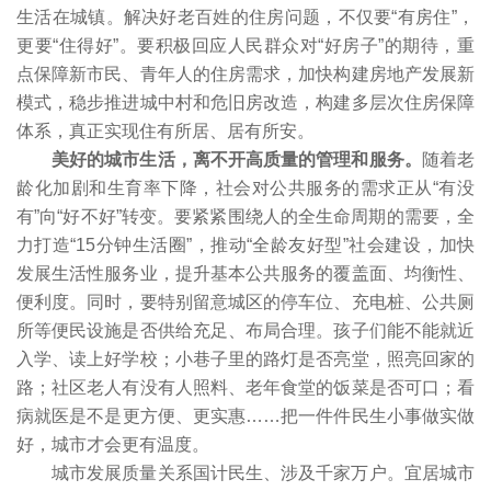
生活在城镇。解决好老百姓的住房问题，不仅要“有房住”，
更要“住得好”。要积极回应人民群众对“好房子”的期待，重
点保障新市民、青年人的住房需求，加快构建房地产发展新
模式，稳步推进城中村和危旧房改造，构建多层次住房保障
体系，真正实现住有所居、居有所安。
美好的城市生活，离不开高质量的管理和服务。
随着老
龄化加剧和生育率下降，社会对公共服务的需求正从“有没
有”向“好不好”转变。要紧紧围绕人的全生命周期的需要，全
力打造“15分钟生活圈”，推动“全龄友好型”社会建设，加快
发展生活性服务业，提升基本公共服务的覆盖面、均衡性、
便利度。同时，要特别留意城区的停车位、充电桩、公共厕
所等便民设施是否供给充足、布局合理。孩子们能不能就近
入学、读上好学校；小巷子里的路灯是否亮堂，照亮回家的
路；社区老人有没有人照料、老年食堂的饭菜是否可口；看
病就医是不是更方便、更实惠……把一件件民生小事做实做
好，城市才会更有温度。
城市发展质量关系国计民生、涉及千家万户。宜居城市