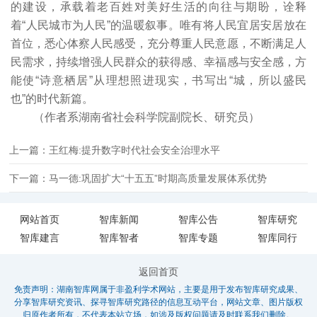
的建设，承载着老百姓对美好生活的向往与期盼，诠释
着“人民城市为人民”的温暖叙事。唯有将人民宜居安居放在
首位，悉心体察人民感受，充分尊重人民意愿，不断满足人
民需求，持续增强人民群众的获得感、幸福感与安全感，方
能使“诗意栖居”从理想照进现实，书写出“城，所以盛民
也”的时代新篇。
（作者系湖南省社会科学院副院长、研究员）
上一篇：王红梅:提升数字时代社会安全治理水平
下一篇：马一德:巩固扩大“十五五”时期高质量发展体系优势
网站首页
智库新闻
智库公告
智库研究
智库建言
智库智者
智库专题
智库同行
返回首页
免责声明：湖南智库网属于非盈利学术网站，主要是用于发布智库研究成果、
分享智库研究资讯、探寻智库研究路径的信息互动平台，网站文章、图片版权
归原作者所有，不代表本站立场，如涉及版权问题请及时联系我们删除。