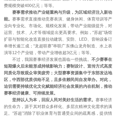
费规模突破400亿元；等等。
赛事需求推动产业链重构与升级，为区域经济注入新动
能。
赛事需求直接推动竞赛表演、健身休闲、体育培训等产
业向专业化、市场化、规模化发展，带动产业能级提升，对
运营、技术、人才等领域提出更高要求。例如，“苏超”场馆
扩容与智能化改造直接拉动建筑、安防、LED、音响设备订
单增长逾三成；“龙超联赛”串联广东佛山龙舟制造、水上表
演等12个产业链，带动产业增收超3亿元；等等。
不过，我国赛事经济发展也面临一些挑战。
不少赛事在
短期爆火后未能形成持续影响力；赛制设计、宣传方式高度
同质化导致观众审美疲劳；大型赛事资源集中于东部发达地
区，中西部优质供给不足，且多依赖民间自发举办。对此，
迫切需要持续优化文化赋能经济社会发展的内在机制，推动
赛事经济健康、可持续发展。
坚持以人为本，回应人民对美好生活的需求。
赛事经济
的生命力，源于其对群众多样化、多层次精神文化需求的满
足。“苏超”消除了职业体育与普通受众间的疏离感，提供情