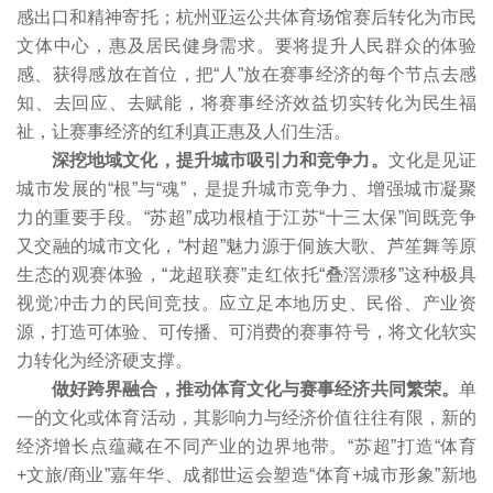
感出口和精神寄托；杭州亚运公共体育场馆赛后转化为市民
文体中心，惠及居民健身需求。要将提升人民群众的体验
感、获得感放在首位，把“人”放在赛事经济的每个节点去感
知、去回应、去赋能，将赛事经济效益切实转化为民生福
祉，让赛事经济的红利真正惠及人们生活。
深挖地域文化，提升城市吸引力和竞争力。
文化是见证
城市发展的“根”与“魂”，是提升城市竞争力、增强城市凝聚
力的重要手段。“苏超”成功根植于江苏“十三太保”间既竞争
又交融的城市文化，“村超”魅力源于侗族大歌、芦笙舞等原
生态的观赛体验，“龙超联赛”走红依托“叠滘漂移”这种极具
视觉冲击力的民间竞技。应立足本地历史、民俗、产业资
源，打造可体验、可传播、可消费的赛事符号，将文化软实
力转化为经济硬支撑。
做好跨界融合，推动体育文化与赛事经济共同繁荣。
单
一的文化或体育活动，其影响力与经济价值往往有限，新的
经济增长点蕴藏在不同产业的边界地带。“苏超”打造“体育
+文旅/商业”嘉年华、成都世运会塑造“体育+城市形象”新地