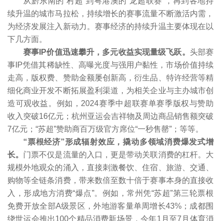
从黔东南的“村超”到粤港澳的“龙超联赛”，再到各地持
续升温的城市马拉松，持续增长的赛事流量不断激活内需，
为经济发展注入新动力。赛事经济的持续升温主要体现在以
下几方面。
赛事IP价值迅速攀升，多元收益实现量级飞跃。
头部赛
事IP凭借其稀缺性、高曝光度与强用户黏性，市场价值持续
走高，版权费、赞助金额屡创新高，衍生品、特许经营等精
细化商业开发不断拓展盈利渠道，为相关企业与主办城市创
造可观收益。例如，2024赛季中超联赛单赛季版权与赞助
收入突破16亿元；杭州亚运会吉祥物及周边商品销售额突破
7亿元；“苏超”赞助商百万级官方席位“一秒售罄”；等等。
“票根经济”形成辐射效应，撬动多领域消费爆发式增
长。
门票不仅是流量的入口，更是带动关联消费的杠杆。大
规模外地观众的涌入，直接刺激餐饮、住宿、旅游、交通、
购物等全链条消费，带来数倍至数十倍于赛事本身的直接收
入，形成地方消费“爆点”。例如，常州凭“苏超”第三轮票根
免费开放全部A级景区，外地游客量单周增长43%；成都围
绕世运会推出100个精品消费新场景，今年1月至7月体育消