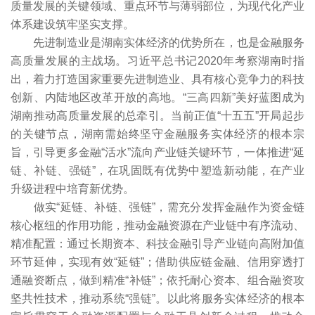
质量发展的关键领域、重点环节与薄弱部位，为现代化产业
体系建设筑牢坚实支撑。
先进制造业是湖南实体经济的优势所在，也是金融服务
高质量发展的主战场。习近平总书记2020年考察湖南时指
出，着力打造国家重要先进制造业、具有核心竞争力的科技
创新、内陆地区改革开放的高地。“三高四新”美好蓝图成为
湖南推动高质量发展的总牵引。当前正值“十五五”开局起步
的关键节点，湖南需始终坚守金融服务实体经济的根本宗
旨，引导更多金融“活水”流向产业链关键环节，一体推进“延
链、补链、强链”，在巩固既有优势中塑造新动能，在产业
升级进程中培育新优势。
做实“延链、补链、强链”，需充分发挥金融作为资金链
核心枢纽的作用功能，推动金融资源在产业链中有序流动、
精准配置：通过长期资本、科技金融引导产业链向高附加值
环节延伸，实现有效“延链”；借助供应链金融、信用穿透打
通融资断点，做到精准“补链”；依托耐心资本、组合融资攻
坚共性技术，推动系统“强链”。以此将服务实体经济的根本