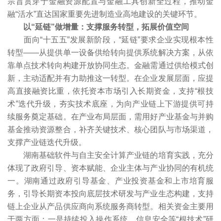
宗旨贯穿于金融资源配置与金融工具创新全过程，推动金
融“活水”直达国家重要先进制造业高地建设的关键环节。
以“延链”做增量：
支撑服务转型，拓展价值空间
面向“十五五”发展新阶段，“延链”要求企业实现根本性
转型——从提供单一设备供给转向提供系统解决方案，从依
靠单点技术转向构建开放协同生态。金融需通过供给模式创
新，主动适配并有力助推这一转型。在企业发展层面，应提
高直接融资比重，依托资本市场引入长期资金，支持“根技
术”迭代升级，夯实技术底座，为向产业链上下游提供可持
续服务奠定基础。在产业布局层面，需用好产业基金与并购
基金推动资源整合，补齐关键技术、核心团队与市场渠道，
支撑产业链迭代升级。
湖南基础软件与自主安全计算产业链的培育实践，充分
体现了政府引导、资本赋能、企业主体与产业协同的有机统
一。湖南通过政府引导基金、产业投资基金和上市培育服
务，引导长期资本投向底层技术研发与产业生态构建，支持
链上企业从产品供应商向系统服务商转型。相关资金主要用
于两方面：一是持续投入操作系统、信息安全等“根技术”研