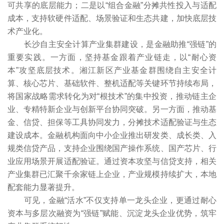
可共享的底层能力；二是以“组合金融”分摊共性投入与适配
成本，支持软硬件适配、场景验证和生态共建，加快底层技
术产业化。
长沙自主安全计算产业集群建设，是金融助推“强链”的
重要实践。一方面，坚持基金跟着产业链走，以“耐心资
本”攻坚底层技术。湘江新区产业基金群围绕自主安全计
算、核心芯片、基础软件、整机适配等关键环节持续布局，
将国家战略需求转化为对“根技术”的集中投资，推动链主企
业、专精特新企业与创新平台协同突破。另一方面，推动基
金、信贷、担保等工具协同发力，分摊技术适配验证与生态
建设成本。金融机构面向中小企业推出研发类、成长类、入
规类信贷产品，支持企业围绕国产操作系统、国产芯片、行
业应用场景开展适配验证。通过资本攻坚与信贷支持，相关
产业集群已汇聚千余家链上企业，产业规模持续扩大，本地
配套能力显著提升。
可见，金融“活水”不仅支持单一龙头企业，更通过耐心
资本与多层次融资为“强链”赋能、沉淀龙头企业优势，筑牢