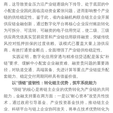
商，这导致资金压力沿产业链逐级向下传导。处于底层的中
小配套企业因此面临流动资金紧张问题，进而影响整个产业
链的供给稳定性。鉴于此，省内金融机构联合链主企业开展
供应链金融创新，通过数字化平台将核心企业应付账款转化
为可拆分、可流转、可融资的电子信用凭证，使二级、三级
供应商凭借真实贸易背景和产业链信用获得融资，突破传统
风控对抵押担保的过度依赖。该模式已覆盖大量上游供应
商，有效打通资金断点，全面增强了产业链供给稳定性。
实践证明，数字化信用穿透与精准信贷适配是落实“补
链”要求、缓解中小配套企业融资难、融资贵问题的重要路
径，对轨道交通、高端装备、先进计算等重点产业链提升配
套能力、稳定交付周期同样具有借鉴价值。
以“强链”提韧性：转化链主优势，筑牢系统能力
“强链”的核心是将链主企业的优势转化为产业链的共同
能力，金融支持重在两方面：一是以“耐心资本”攻坚共性技
术，通过政府引导基金、产业投资基金扶持，推动链主企
业、科研平台与链上企业协同攻关，将单点技术优势转化为