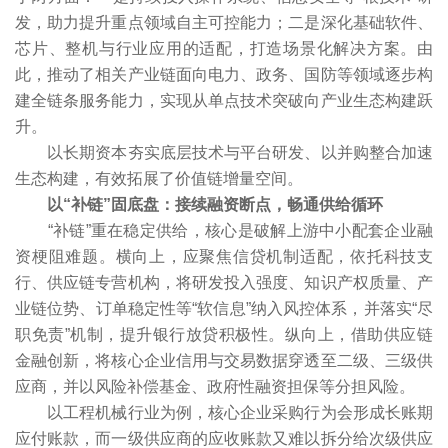
发，助力提升重点领域自主可控能力；二是深化基础软件、
芯片、整机与行业应用的适配，打造场景化解决方案。由
此，推动了相关产业链面向电力、政务、国防等领域逐步构
建全链条服务能力，实现从单点技术突破向产业生态构建跃
升。
以长期资本夯实底层技术与平台研发、以并购整合加速
生态构建，有效拓展了价值链增量空间。
以“补链”固底盘：接续融资断点，畅通供给循环
“补链”重在稳定供给，核心是破解上游中小配套企业融
资梗阻难题。横向上，应聚焦信贷机制适配，依托科技支
行、供应链专营机构，将研发投入强度、知识产权质量、产
业链位势、订单稳定性等“软信息”纳入风控体系，并落实“尽
职免责”机制，提升银行放贷积极性。纵向上，借助供应链
金融创新，将核心企业信用与交易数据穿透至二级、三级供
应商，并以风险补偿基金、政府性融资担保等分担风险。
以工程机械行业为例，核心企业采购行为会形成长账期
应付账款，而一级供应商的应收账款又难以拆分给次级供应