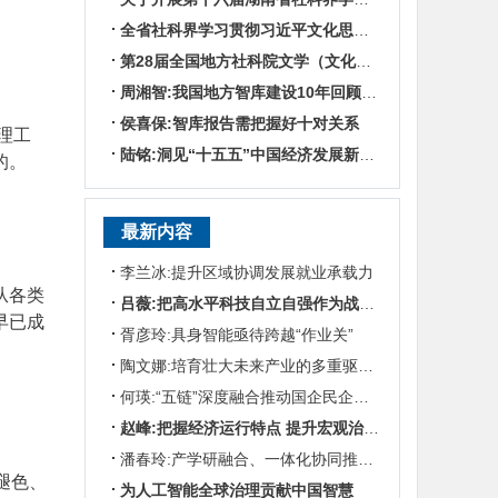
全省社科界学习贯彻习近平文化思想座谈会发言摘编
第28届全国地方社科院文学（文化）所所长联席会暨“数智时代地方文化IP建设”学术研讨
周湘智:我国地方智库建设10年回顾与展望
侯喜保:智库报告需把握好十对关系
理工
陆铭:洞见“十五五”中国经济发展新趋势——对话上海交通大学中国发展研究院执行院长陆铭
的。
最新内容
李兰冰:提升区域协调发展就业承载力
从各类
吕薇:把高水平科技自立自强作为战略支撑
早已成
胥彦玲:具身智能亟待跨越“作业关”
陶文娜:培育壮大未来产业的多重驱动机制
何瑛:“五链”深度融合推动国企民企协同发展
赵峰:把握经济运行特点 提升宏观治理效能
潘春玲:产学研融合、一体化协同推动农业科技创新
褪色、
为人工智能全球治理贡献中国智慧