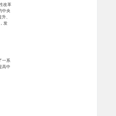
性改革
的中央
提升、
，发
了一系
提高中