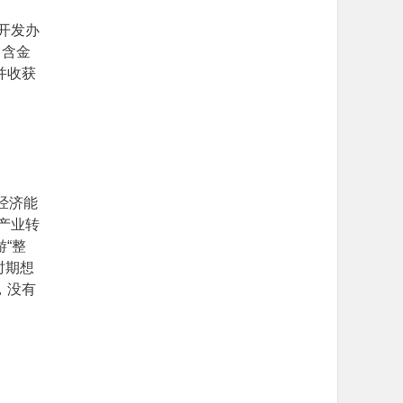
开发办
、含金
并收获
经济能
产业转
“整
时期想
，没有