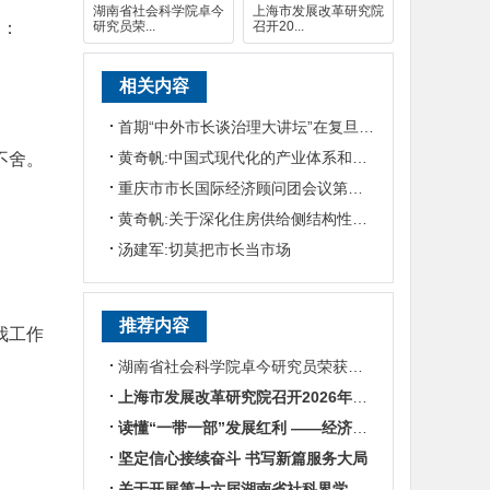
湖南省社会科学院卓今
上海市发展改革研究院
述：
研究员荣...
召开20...
相关内容
首期“中外市长谈治理大讲坛”在复旦大学举行
黄奇帆:中国式现代化的产业体系和市场体制
不舍。
重庆市市长国际经济顾问团会议第十六届年会将举行
黄奇帆:关于深化住房供给侧结构性改革的思考
汤建军:切莫把市长当市场
推荐内容
我工作
湖南省社会科学院卓今研究员荣获第九届鲁迅文学奖
上海市发展改革研究院召开2026年半年度工作会议
读懂“一带一部”发展红利 ——经济学专家谈湖南区位优势
坚定信心接续奋斗 书写新篇服务大局
关于开展第十六届湖南省社科界学术年会征文活动的通知