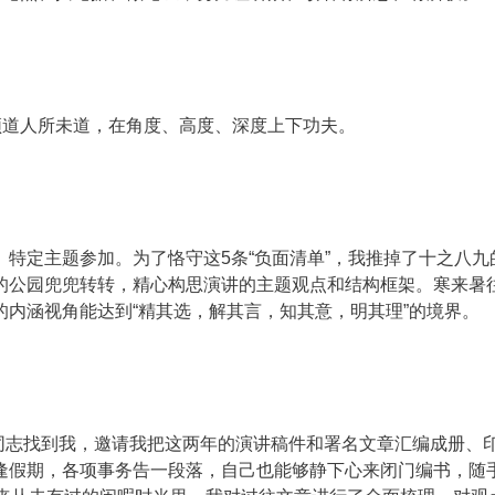
须道人所未道，在角度、高度、深度上下功夫。
特定主题参加。为了恪守这5条“负面清单”，我推掉了十之八九
的公园兜兜转转，精心构思演讲的主题观点和结构框架。寒来暑
内涵视角能达到“精其选，解其言，知其意，明其理”的境界。
的同志找到我，邀请我把这两年的演讲稿件和署名文章汇编成册、
逢假期，各项事务告一段落，自己也能够静下心来闭门编书，随