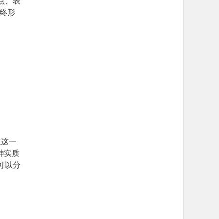
点、表
终形
放这一
神实质
可以分