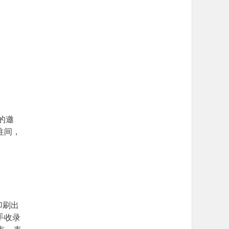
的邀
往间，
印刷出
手收录