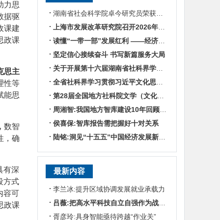
助力思
湖南省社会科学院卓今研究员荣获第九届鲁迅文学奖
数据驱
上海市发展改革研究院召开2026年半年度工作会议
政课建
思政课
读懂“一带一部”发展红利 ——经济学专家谈湖南区位优势
坚定信心接续奋斗 书写新篇服务大局
关于开展第十六届湖南省社科界学术年会征文活动的通知
克思主
全省社科界学习贯彻习近平文化思想座谈会发言摘编
理性等
赋能思
第28届全国地方社科院文学（文化）所所长联席会暨“数智时代地方文化IP建设”学术研讨
周湘智:我国地方智库建设10年回顾与展望
侯喜保:智库报告需把握好十对关系
，
数智
陆铭:洞见“十五五”中国经济发展新趋势——对话上海交通大学中国发展研究院执行院长陆铭
性，确
具有深
最新内容
段方式
李兰冰:提升区域协调发展就业承载力
内容可
吕薇:把高水平科技自立自强作为战略支撑
思政课
胥彦玲:具身智能亟待跨越“作业关”