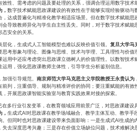
有效性、需考虑的问题及要处理的关系，强调合理运用数字技术
为，
数字技术赋能思政课建设的有效性在于能够实现经验驱动与
合，达成普遍化与精准化教学相适应场景。但在数字技术赋能思
则会导致教师异化与学生自主性丢失。同时，对于数字技术赋能
形态安全的关系。
表层化，生成式人工智能模型也难以反映价值引领。
复旦大学马
要思考形象与理论、图像与思维、技术与学理、工具理性与价值
课运用中还应考虑突出思政课立德树人的价值理性。以数智技术
性运用，强化思政课教师主体性，引导学生分析鉴别信息。
，加强引导规范。
南京师范大学马克思主义学院教授王永贵认为
在前列，注重倡导、规制与精准评价的协同；要注重赋能的有效
践，开展思政课智能实验室与教育实践效果对接的探索。
，已在多行业引发变革，在教育领域应用前景广泛，对思政课建设
为，
生成式AI对思政课在教学场域融合、教学主体互动、教学手
响。但同时也对思政课建设带来负面影响：一是生成式AI生成的
，失去深度思考兴趣；三是存在价值立场缺位问题，技术难解决