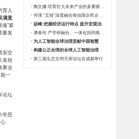
陶文娜:培育壮大未来产业的多重驱动机制
的育人
何瑛:“五链”深度融合推动国企民企协同发展
吴满意
赵峰:把握经济运行特点 提升宏观治理效能
魂”紧
质量发
潘春玲:产学研融合、一体化协同推动农业科技创新
为人工智能全球治理贡献中国智慧
构建公正合理的全球人工智能治理体系
西安交
第三届生态文明天府论坛在成都举行
长袁祖
政事业
长殷一
年论坛
小学思
中心