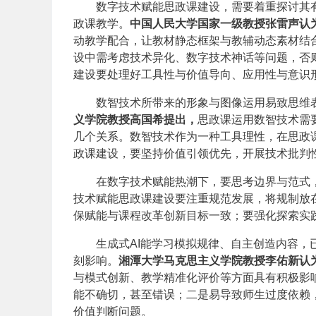
数字技术赋能思政课建设，需要着重探讨其
政课教学。
中国人民大学国家一级教授张雷声认
动教学配合，让教材静态框架与教辅动态素材结
设中需考虑技术异化、数字技术神话等问题，否
建设要处理好工具性与价值导向、应用性与意识
数智技术所带来的形象与图像运用易致思维
义学院教授高国希提出，
思政课运用数智技术需
几个关系。数智技术作为一种工具理性，在思政
政课建设，要坚持价值引领优先，开展技术批判
在数字技术赋能热潮下，要思考边界与范式
技术赋能思政课建设要注重规范发展，将规制放
保赋能与课程改革创新目标一致；要强化探索实
生成式AI能学习模拟规律、自主创造内容
刻影响。
湘潭大学马克思主义学院教授李佑新认
与模式创新、教学精准化评价等方面具有积极影
能不确切，甚至错误；二是易导致师生过度依赖
价值判断问题。