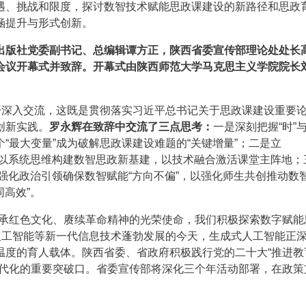
遇、挑战和限度，探讨数智技术赋能思政课建设的新路径和思政
涵提升与形式创新。
出版社党委副书记、总编辑谭方正，陕西省委宣传部理论处处长
会议开幕式并致辞。开幕式由陕西师范大学马克思主义学院院长
开深入交流，这既是贯彻落实习近平总书记关于思政课建设重要
创新实践。
罗永辉在致辞中交流了三点思考：
一是深刻把握“时”与
“最大变量”成为破解思政课建设难题的“关键增量”；二是立
索，以系统思维构建数智思政新基建，以技术融合激活课堂主阵地；
以强化政治引领确保数智赋能“方向不偏”，以强化师生共创推动数
同高效”。
传承红色文化、赓续革命精神的光荣使命，我们积极探索数字赋能
人工智能等新一代信息技术蓬勃发展的今天，生成式人工智能正
温度的育人载体。陕西省委、省政府积极践行党的二十大“推进教
现代化的重要突破口。省委宣传部将深化三个年活动部署，在政策
。