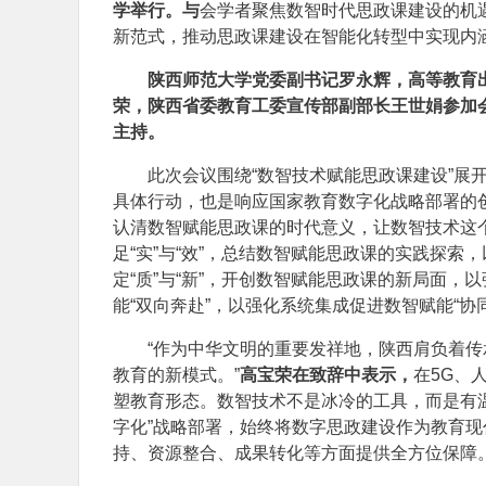
学举行。与
会学者聚焦数智时代思政课建设的机
新范式，推动思政课建设在智能化转型中实现内
陕西师范大学党委副书记罗永辉，高等教育
荣，陕西省委教育工委宣传部副部长王世娟参加
主持。
此次会议围绕“数智技术赋能思政课建设”展
具体行动，也是响应国家教育数字化战略部署的
认清数智赋能思政课的时代意义，让数智技术这个
足“实”与“效”，总结数智赋能思政课的实践探
定“质”与“新”，开创数智赋能思政课的新局面，
能“双向奔赴”，以强化系统集成促进数智赋能“协
“作为中华文明的重要发祥地，陕西肩负着
教育的新模式。”
高宝荣在致辞中表示，
在5G、
塑教育形态。数智技术不是冰冷的工具，而是有
字化”战略部署，始终将数字思政建设作为教育
持、资源整合、成果转化等方面提供全方位保障