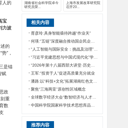
育人的
湖南省社会科学院卓今
上海市发展改革研究院
研究员荣...
召开20...
高宝
相关内容
刘力波
胥彦玲:具身智能亟待跨越“作业关”
何瑛:“五链”深度融合推动国企民企协同发展
论述的
“人工智能与国际安全：挑战及治理”国际学术研讨会在京召开
“势”，
“习近平党建思想与中国式现代化”学术研讨会在华东政法大学举行
“2026年第十八届西部大讲堂·历史学论坛”在陕西师范大学举行
三是锚
王军:“投资于人”促进高质量充分就业
智赋
潘路:以“科技+文化”拓展湖南红色文旅发展之路
聚焦“三海两亚”原创性区域概念
思政
全球数字经济大会“数智经济与人才培养”专题论坛举行
深刻重
中国科学院国家科学技术思想库品牌成果在京发布
育数
支
推荐内容