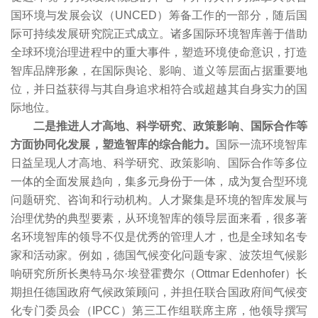
国环境与发展会议（UNCED）筹备工作的一部分，随后国
际可持续发展研究院正式成立。诸多国际环境智库善于借助
全球环境治理进程中的重大事件，塑造环境使命意识，打造
智库品牌形象，在国际舆论、影响、道义等层面占据重要地
位，并日益获得与其自身追求相符合或超越其自身实力的国
际地位。
二是推进人才高地、科学研究、政策影响、国际合作等
方面协同化发展，塑造智库的综合能力。
国际一流环境智库
日益呈现人才高地、科学研究、政策影响、国际合作等多位
一体的全面发展趋向，集多元身份于一体，成为复合型环境
问题研究、咨询和行动机构。人才聚集是环境的智库发展与
治理优势的典型要素，从环境智库的领导层面来看，很多著
名环境智库的领导不仅是优秀的管理人才，也是全球知名专
家和活动家。例如，德国气候变化问题专家、波茨坦气候影
响研究所所长奥特马尔·埃登霍费尔（Ottmar Edenhofer）长
期担任德国政府气候政策顾问，并担任联合国政府间气候变
化专门委员会（IPCC）第三工作组联席主席，他领导撰写