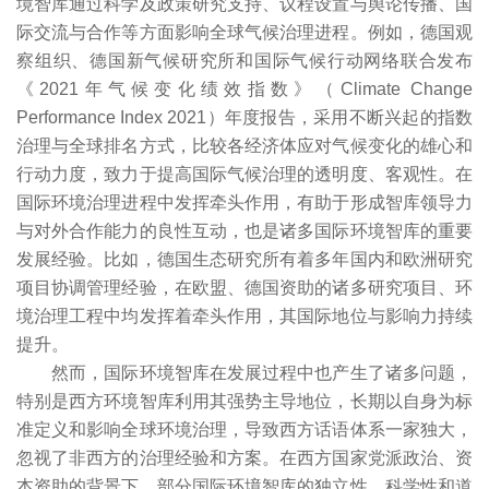
境智库通过科学及政策研究支持、议程设置与舆论传播、国
际交流与合作等方面影响全球气候治理进程。例如，德国观
察组织、德国新气候研究所和国际气候行动网络联合发布
《2021年气候变化绩效指数》（Climate Change
Performance Index 2021）年度报告，采用不断兴起的指数
治理与全球排名方式，比较各经济体应对气候变化的雄心和
行动力度，致力于提高国际气候治理的透明度、客观性。在
国际环境治理进程中发挥牵头作用，有助于形成智库领导力
与对外合作能力的良性互动，也是诸多国际环境智库的重要
发展经验。比如，德国生态研究所有着多年国内和欧洲研究
项目协调管理经验，在欧盟、德国资助的诸多研究项目、环
境治理工程中均发挥着牵头作用，其国际地位与影响力持续
提升。
然而，国际环境智库在发展过程中也产生了诸多问题，
特别是西方环境智库利用其强势主导地位，长期以自身为标
准定义和影响全球环境治理，导致西方话语体系一家独大，
忽视了非西方的治理经验和方案。在西方国家党派政治、资
本资助的背景下，部分国际环境智库的独立性、科学性和道