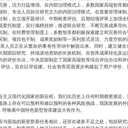
完善，活力日益增强。在内部治理模式上，多数国家高端智库都
领衔、专业人员担任研究主力的内部治理模式。在质量管理体制
任制，在立项开题研讨、中期检查评估、后期结项评审上加强全
或委托制度，实行揭榜挂帅，推进联合研究，不断完善成果导向
机制。在经费管理制度上，多数智库都积极探索建立和完善符合
买制、项目包干制、成果奖励制等一系列形式灵活、力度空前的
智库人员正在从繁杂的事务性劳动中解脱出来。同时，建立健全
长期跟踪研究、持续滚动资助的长效机制。在智库成果转化及运
向的评价办法，中央层面制定了国家高端智库综合评估办法和评
综合评估，旨在以评促建。社会智库层面逐步构建起了用户评价、
主义现代化国家的新征程。我们比历史上任何时期都更接近、
道路上存在可以预料和难以预料的各种风险挑战，我国发展的外
，呼唤着中国特色新型智库建设大有作为。
与面临的新形势新任务相比，还存在诸多不足之处，包括研究