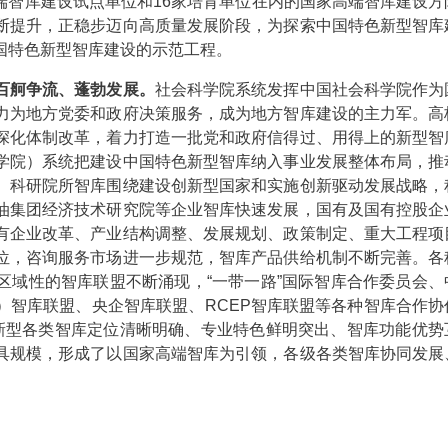
高端智库建设试点单位和16家培育单位在内的国家高端智库建设方
断提升，正稳步迈向高质量发展阶段，为探索中国特色新型智库
国特色新型智库建设的示范工程。
百舸争流、蓬勃发展。
社会科学院系统发挥中国社会科学院作为
力为地方党委和政府决策服务，成为地方智库建设的主力军。高
深化体制改革，着力打造一批党和政府信得过、用得上的新型智
学院）系统把建设中国特色新型智库纳入事业发展整体布局，推
。科研院所智库围绕建设创新型国家和实施创新驱动发展战略，
油集团经济技术研究院等企业智库快速发展，国有及国有控股企
有企业改革、产业结构调整、发展规划、政策制定、重大工程项
位，咨询服务市场进一步规范，智库产品供给机制不断完善。各
区域性的智库联盟不断涌现，“一带一路”国际智库合作委员会、
）智库联盟、央企智库联盟、RCEP智库联盟等各种智库合作协
新型各类智库定位清晰明确、专业特色鲜明突出、智库功能优势
具规模，形成了以国家高端智库为引领，各级各类智库协同发展