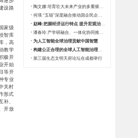
阵逐步
陶文娜:培育壮大未来产业的多重驱动机制
建设路
何瑛:“五链”深度融合推动国企民企协同发展
赵峰:把握经济运行特点 提升宏观治理效能
国家级
潘春玲:产学研融合、一体化协同推动农业科技创新
校智库
为人工智能全球治理贡献中国智慧
库，高
动教学
构建公正合理的全球人工智能治理体系
积极开
第三届生态文明天府论坛在成都举行
业开始
目等开
种专业
中关村
作形式
互补、
、开放