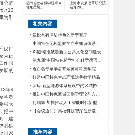
核心的
湖南省社会科学院卓今
上海市发展改革研究院
研究员荣...
召开20...
这10
库为引
相关内容
建设具有津沽特色的新型智库
中国特色纪检监察学自主知识体系与课程建设研讨会在华东政法大学召开
不仅广
邓铤:精准破题新型公共文化空间建设
家为正
第九届“中国特色哲学社会科学话语体系建设·浦东论坛”在沪召开
工作报
近百名专家学者齐聚黄河科技学院 畅谈新型智库建设
发展的
打造中国特色生态环境法典教学精品
罗琼:新型能源体系建设中的区域协同性
013年4
推进中国特色区域国别学理论与方法创新
家学者
何锡辉:加快推动人工智能时代新型哲学社会科学研究范式转型
要强大
【会议通知】高校科技智库创新发展模式与能力建设——2026第十四届新型智库建设学术研
，把中
则，建
求明确
推荐内容
批国家