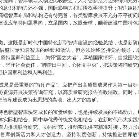
待提高；智库领导人物还比较缺乏，人才创新活力还未得到充分
的意识和能力还不强，国际影响力和话语权亟待提升；智库组织
高端智库布局和结构还有待完善，各类智库发展不充分不平衡问
建设应坚持问题导向，立足国内，放眼全球，瞄着建设中国特色
向。
这既是新时代中国特色新型智库建设的经验总结，也是新阶
借鉴国际知名智库的经验和做法，但必须始终坚持党的领导，增
始终坚持国家利益至上，胸怀“国之大者”，厚植国家情怀，自觉围
念，坚守社会责任，“脚踏田中间，心怀党中央”，把决策咨询研究
维护国家利益和人民利益。
成果是最重要的“智库产品”。应把产出高质量成果作为第一目标
势资源开展决策咨询研究，以高质量研究报告咨政辅政。同时，
把智库建设成为出思想的高地、出人才的富矿。
特色新型智库快速成长的宝贵经验，也是持续发展的不竭动力。
体实际相结合、同中华优秀传统文化相结合，在新时代伟大实践
着力推进联合研究、协同研究，推动实现供需精准对接，努力形
发智库创新活力和人才创造力。坚持制度创新，持续推进智库放