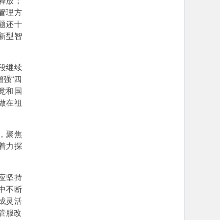
释放；
管理方
题还十
新型智
段继续
强“四
绕党和国
做在祖
，聚焦
着力探
应坚持
中不断
成灵活
管服改