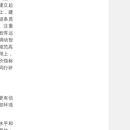
建立起
上，建
链条质
、注重
智库运
调动智
规范高
用上，
价指标
同行评
更有信
部环境
水平和