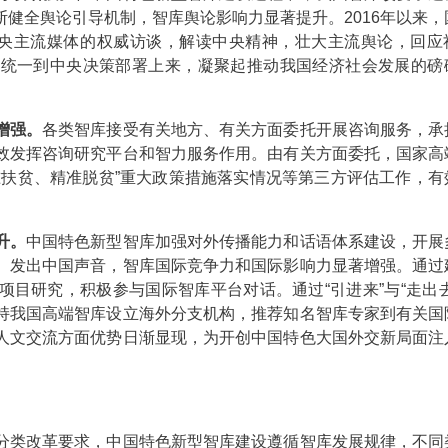
健全舆论引导机制，智库舆论影响力显著提升。2016年以来，
中央主流媒体的权威访谈，解读中央精神，壮大主流舆论，回应
动统一到中央决策部署上来，凝聚起推动我国经济社会发展的磅
增强。
各类智库接受有关地方、有关方面委托开展咨询服务，承
效发挥咨询研究平台和智力服务作用。由有关方面委托，国家高
准扶贫、精准脱贫”重大政策措施落实情况等第三方评估工作，有
升。
中国特色新型智库加强对外传播能力和话语体系建设，开展
、发出中国声音，智库国际竞争力和国际影响力显著增强。通过
目研究，积极参与国际智库平台对话。通过“引进来”与“走出去
持我国高端智库设立海外分支机构，推荐知名智库专家到有关国
人文交流方面优势日渐显现，为开创中国特色大国外交新局面注
类改革要求，中国特色新型智库建设遵循智库发展规律，不同