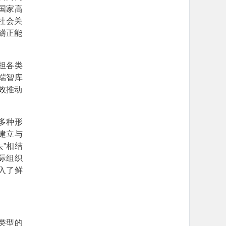
国家高
社会关
礴正能
担各类
端智库
效推动
多种形
建立与
”相结
际组织
入了鲜
类型的