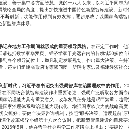
建设，善于集中各方面智慧。党的十八大以来，以习近平同志为
展战略全局的高度，提出加快推进中国特色新型智库建设。新时代
制不断创新，功能作用得到有效发挥，逐步形成了以国家高端智
色新型智库体系。
书记在地方工作期间就形成的重要领导风格。
在正定工作时，他
延请包括数学家华罗庚、经济学家于光远在内的各领域50多位专
带到各个领导岗位上，举凡制定发展规划、作出重大决策、主持
后，还专门组建省政府专家顾问团，所聘专家涉及福建经济社会
入新时代，习近平总书记突出强调智库在治国理政中的作用。
2
此后在不同场合就智库建设作出重要论述，强调广泛听取各方面专
国家治理能力具有重要意义；改革发展任务越是艰巨繁重，越需
进国家治理体系和治理能力现代化、增强国家软实力的战略高度
切实抓好；要健全决策咨询机制，按照“服务决策、适度超前”原
全面深化改革领导小组第十八次会议时，把新型智库建设的目标要
2016年5月，他在哲学社会科学工作座谈会上指出：“要建设一