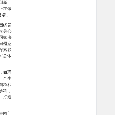
创新、
正在锻
务者。
围绕党
众关心
国家决
问题意
探索联
”总体
，做理
，产生
阐释和
学科，
，打造
去闭门