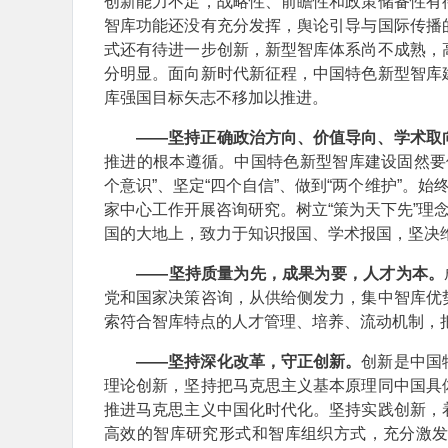
创新能力不足，战略性、前瞻性和政策储备性有
智库功能还没有充分发挥，舆论引导与国际传播
式还有待进一步创新，新型智库体系尚不成熟，
分明显。面向新时代新征程，中国特色新型智库
库强国目标矢志不移加以推进。
——坚持正确政治方向、价值导向、学术取
推进的根本遵循。中国特色新型智库建设固然要
个意识”、坚定“四个自信”、做到“两个维护”。
家中心工作开展咨询研究。树立“策为天下先”理
国的大地上，致力于知识报国、学术报国，坚决
——坚持质量为先，成果为要，人才为本。
党和国家决策咨询，从供给侧发力，集中智库优
索符合智库特点的人才管理、培养、流动机制，
——坚持深化改革，守正创新。
创新是中国
理论创新，坚持把马克思主义基本原理同中国具
推进马克思主义中国化时代化。坚持实践创新，
高效的智库研究形式和智库组织方式，充分激