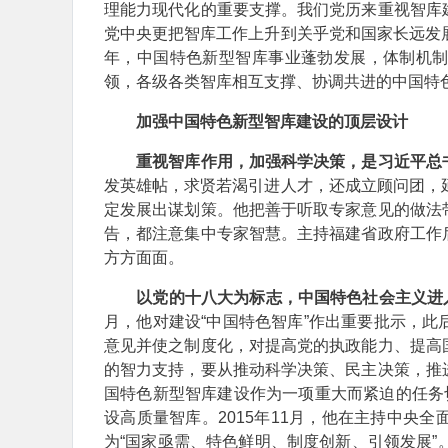
理能力现代化的重要支撑。我们党历来重视智库
党中央更把智库工作上升到关乎党和国家长远发
年，中国特色新型智库事业蓬勃发展，体制机
领，各级各类智库相互支撑、协调共进的中国特
加强中国特色新型智库建设的顶层设计
重视智库作用，加强科学决策，是习近平总
发英雄帖，求贤若渴引进人才，还成立顾问团，
定发展出谋划策。他把善于听取专家意见的做法
告，都注意集中专家智慧。主持福建省政府工作
方方面面。
以党的十八大为标志，中国特色社会主义进
月，他对建设“中国特色智库”作出重要批示，
意见并使之制度化，对提高党的执政能力、提高
的智力支持，要从推动科学决策、民主决策，推
国特色新型智库建设作为一项重大而紧迫的任务
设高质量智库。2015年11月，他在主持中央
为“国家亟需、特色鲜明、制度创新、引领发展”。