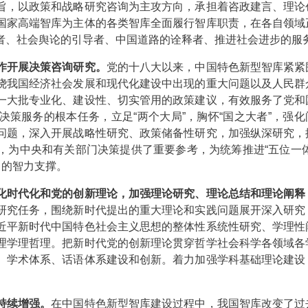
，以政策和战略研究咨询为主攻方向，承担着咨政建言、理论
国家高端智库为主体的各类智库全面履行智库职责，在各自领域
者、社会舆论的引导者、中国道路的诠释者、推进社会进步的服
作开展决策咨询研究。
党的十八大以来，中国特色新型智库紧紧
绕我国经济社会发展和现代化建设中出现的重大问题以及人民群
一大批专业化、建设性、切实管用的政策建议，有效服务了党和
策服务的根本任务，立足“两个大局”，胸怀“国之大者”，强化
问题，深入开展战略性研究、政策储备性研究，加强纵深研究，
，为中央和有关部门决策提供了重要参考，为统筹推进“五位一体
力的智力支撑。
化时代化和党的创新理论，加强理论研究、理论总结和理论阐释
研究任务，围绕新时代提出的重大理论和实践问题展开深入研究
近平新时代中国特色社会主义思想的整体性系统性研究、学理性
理学理哲理。把新时代党的创新理论贯穿哲学社会科学各领域各
、学术体系、话语体系建设和创新。着力加强学科基础理论建设
持续增强。
在中国特色新型智库建设过程中，我国智库改变了过