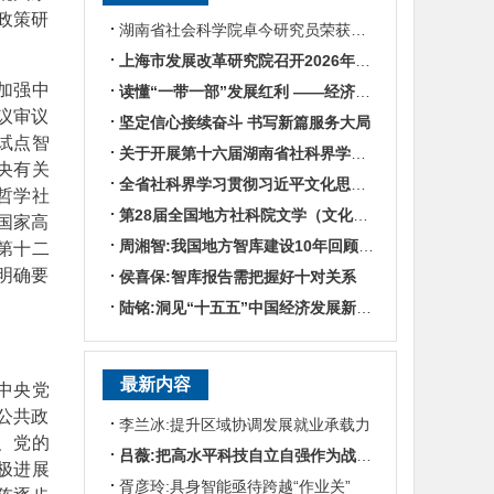
政策研
湖南省社会科学院卓今研究员荣获第九届鲁迅文学奖
上海市发展改革研究院召开2026年半年度工作会议
于加强中
读懂“一带一部”发展红利 ——经济学专家谈湖南区位优势
议审议
坚定信心接续奋斗 书写新篇服务大局
试点智
关于开展第十六届湖南省社科界学术年会征文活动的通知
央有关
全省社科界学习贯彻习近平文化思想座谈会发言摘编
哲学社
第28届全国地方社科院文学（文化）所所长联席会暨“数智时代地方文化IP建设”学术研讨
国家高
周湘智:我国地方智库建设10年回顾与展望
第十二
明确要
侯喜保:智库报告需把握好十对关系
陆铭:洞见“十五五”中国经济发展新趋势——对话上海交通大学中国发展研究院执行院长陆铭
最新内容
中央党
公共政
李兰冰:提升区域协调发展就业承载力
、党的
吕薇:把高水平科技自立自强作为战略支撑
极进展
胥彦玲:具身智能亟待跨越“作业关”