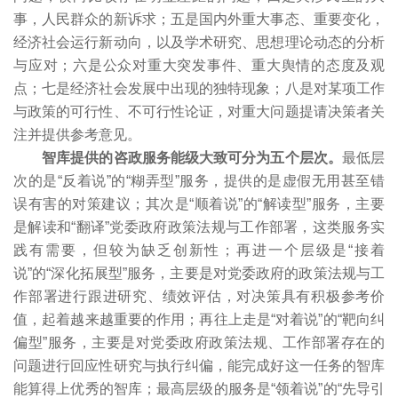
事，人民群众的新诉求；五是国内外重大事态、重要变化，
经济社会运行新动向，以及学术研究、思想理论动态的分析
与应对；六是公众对重大突发事件、重大舆情的态度及观
点；七是经济社会发展中出现的独特现象；八是对某项工作
与政策的可行性、不可行性论证，对重大问题提请决策者关
注并提供参考意见。
智库提供的咨政服务能级大致可分为五个层次。
最低层
次的是“反着说”的“糊弄型”服务，提供的是虚假无用甚至错
误有害的对策建议；其次是“顺着说”的“解读型”服务，主要
是解读和“翻译”党委政府政策法规与工作部署，这类服务实
践有需要，但较为缺乏创新性；再进一个层级是“接着
说”的“深化拓展型”服务，主要是对党委政府的政策法规与工
作部署进行跟进研究、绩效评估，对决策具有积极参考价
值，起着越来越重要的作用；再往上走是“对着说”的“靶向纠
偏型”服务，主要是对党委政府政策法规、工作部署存在的
问题进行回应性研究与执行纠偏，能完成好这一任务的智库
能算得上优秀的智库；最高层级的服务是“领着说”的“先导引