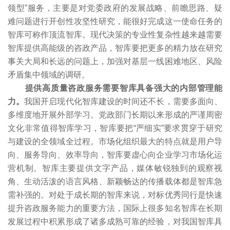
领型”服务，主要是对党委政府的发展战略、前瞻思路、疑
难问题进行开创性攻坚性研究，能很好完成这一使命任务的
智库可称作顶流智库。现代决策的专业性复杂性越来越需要
智库提供高能级的咨政产品，智库要把更多的精力放在研究
事关大局和长远的问题上，加强对基层一线困难地区、风险
矛盾集中领域的调研。
提供高质量咨政服务需要智库具备强大的内部管理能
力。
我国开启现代化智库建设的时间还不长，需要多面向、
多维度地开展外部学习。党政部门长期以来形成的严谨周密
文化非常值得智库学习，智库要把“严细实”要求贯穿于研究
与建设的全领域全过程。市场化组织最大的特点就是用户导
向、服务导向、效率导向，智库要虚心向企业学习市场化运
营机制。智库主要提供文字产品，媒体敏锐独到的观察视
角、生动活泼的语言风格、新颖畅达的传播载体都是智库急
需补强的。对处于成长期的智库来说，对标优秀同行是快速
提升咨政服务能力的重要方法，国际上很多知名智库在长期
发展过程中积累形成了诸多成熟可靠的经验，对我国智库具