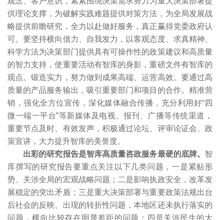
观念、客户意识，紧紧围绕决策需求努力为重大决策部署提
供理论支撑，为破解实践难题提供对策方法，为全局发展战
略提供前瞻研究，全力以赴做好服务，真正赢得党委政府认
可。要坚持横向借力、自我发力，以客观态度、求真精神、
科学方法为决策部门提供具有可操作性的政策建议和高质量
的智力支持，使重要活动有智库的身影，重磅文件有智库的
观点。锻造实力，努力做到成果高端、运营高效。要通过高
质量的产品服务输出，吸引重要部门和项目的合作。精准营
销，强化全方位宣传，深化媒体融合传播，充分利用好“四
微一端一平台”等新媒体及电视、报刊、广播等传统渠道，
重要节点及时、有效发声，积极通过论坛、评审论证会、政
策宣讲，大力提升智库的美誉度。
出彩的研究报告是智库高质量咨政服务最硬的底牌。
智
库撰写的研究报告要重点关注以下几类问题，一是紧贴形
势、关涉全局的宏观战略问题；二是影响执政安全，改革发
展稳定的突出矛盾；三是重大决策部署与重要政策法规出台
后社会的反映、出现的转折性问题，本地区还未执行落实的
问题，横向比较存在明显差距的问题；四是关涉民生的大