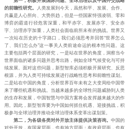
第一，积极开展国际问题、全球治理以及中国外交战略
的前瞻性研究。
人类发展到今天，虽然和平、发展、合作、
共赢是人心所向、大势所趋，但是一些国家恃强凌弱、零和
博弈的霸道行径危害深重，和平赤字、发展赤字、安全赤
字、治理赤字加重，人类社会面临前所未有的挑战。世界又
一次站在历史的十字路口，我们必须思考并回答“世界怎么
了、我们怎么办”这一事关人类前途命运的根本性问题。这
主要包括两个层面的研究，一是站在世界的角度，洞察当今
世界面临的诸多问题并思考出路，例如全球气候变化与可持
续发展。面对这些问题，新型智库必须积极开展研究、反思
根源，并为人类可持续发展进行战略性思考和前瞻性谋划。
二是站在中国的角度，分析世界百年未有之大变局给中国带
来了哪些机遇和挑战。当越来越多的全球性问题威胁到人类
的生存和发展，中国智慧与中国方案将会发挥越来越大的作
用。因此，新型智库要为中国如何抓住机遇、迎接挑战，积
极参与全球治理并推动全球治理体系变革出谋划策。
第二，为各级各类对外开放主体提供决策咨询。
中国的
对外开放，有国家层面，也有地方层面；有政府层面，也有