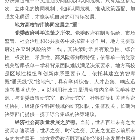
务决策过程中不免遭遇协同困境和认同危机。只有建立多层
次、立体化的协同机制，化解认同危机、推动政策匹配、加
强文化调适，才能实现自身的可持续发展。
地方高校智库协同发展之“重”
党委政府科学决策之所依。
党委政府在制度供给、市场
监管、社会治理和公共服务中发挥着主导作用。地方党委政
府处在应对风险的第一线，其决策时常具有紧急性、综合
性、权变性、矛盾性、高风险等鲜明特征，依靠单一的党政
机关智库或单一学科背景团队难以满足决策要求。地方高校
是区域性枢纽和创新体系重要节点，依托其建立的智库
既“通天线”又“接地气”，具有学科综合、人才密集、响应迅
速等显著优势，可以利用行政力量调动校内多学院学科资
源，与党委政策研究室、政府研究室、社科院等机关智库密
切协同，组建多学科跨领域的研究团队，集智攻关，长期为
决策部门提供一揽子综合集成的决策建议。
经济社会高质量发展之所需。
当前，世界百年未有之大
变局加速演进，世界之变、时代之变、历史之变正以前所未
有的方式展开。地方党委政府既要解决经济社会发展中累积