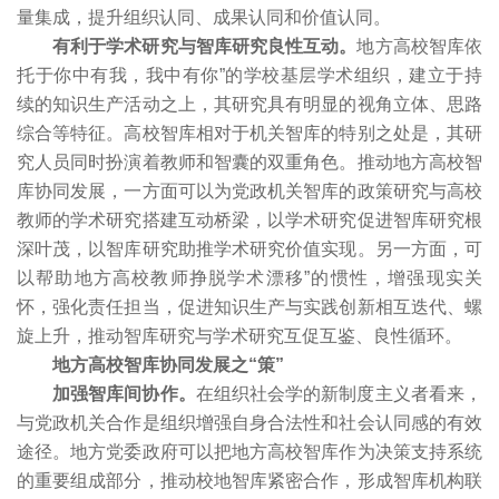
量集成，提升组织认同、成果认同和价值认同。
有利于学术研究与智库研究良性互动。
地方高校智库依
托于你中有我，我中有你”的学校基层学术组织，建立于持
续的知识生产活动之上，其研究具有明显的视角立体、思路
综合等特征。高校智库相对于机关智库的特别之处是，其研
究人员同时扮演着教师和智囊的双重角色。推动地方高校智
库协同发展，一方面可以为党政机关智库的政策研究与高校
教师的学术研究搭建互动桥梁，以学术研究促进智库研究根
深叶茂，以智库研究助推学术研究价值实现。另一方面，可
以帮助地方高校教师挣脱学术漂移”的惯性，增强现实关
怀，强化责任担当，促进知识生产与实践创新相互迭代、螺
旋上升，推动智库研究与学术研究互促互鉴、良性循环。
地方高校智库协同发展之“策”
加强智库间协作。
在组织社会学的新制度主义者看来，
与党政机关合作是组织增强自身合法性和社会认同感的有效
途径。地方党委政府可以把地方高校智库作为决策支持系统
的重要组成部分，推动校地智库紧密合作，形成智库机构联