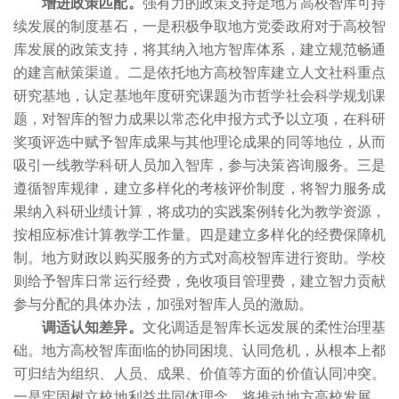
增进政策匹配。
强有力的政策支持是地方高校智库可持
续发展的制度基石，一是积极争取地方党委政府对于高校智
库发展的政策支持，将其纳入地方智库体系，建立规范畅通
的建言献策渠道。二是依托地方高校智库建立人文社科重点
研究基地，认定基地年度研究课题为市哲学社会科学规划课
题，对智库的智力成果以常态化申报方式予以立项，在科研
奖项评选中赋予智库成果与其他理论成果的同等地位，从而
吸引一线教学科研人员加入智库，参与决策咨询服务。三是
遵循智库规律，建立多样化的考核评价制度，将智力服务成
果纳入科研业绩计算，将成功的实践案例转化为教学资源，
按相应标准计算教学工作量。四是建立多样化的经费保障机
制。地方财政以购买服务的方式对高校智库进行资助。学校
则给予智库日常运行经费，免收项目管理费，建立智力贡献
参与分配的具体办法，加强对智库人员的激励。
调适认知差异。
文化调适是智库长远发展的柔性治理基
础。地方高校智库面临的协同困境、认同危机，从根本上都
可归结为组织、人员、成果、价值等方面的价值认同冲突。
一是牢固树立校地利益共同体理念，将推动地方高校发展、