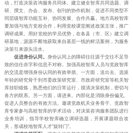
动，打造决策咨询服务共同体。建立健全智库共同选题、调
研、撰文、办会、发布、创刊的协作机制，促进不同类型不
同层级智库功能互补、协同发展、合作共赢。地方高校智库
要加强与地方党校合作，利用党校课堂阐述政策主张，推广
调研成果。用好党校的学员优势，在各县（市、区）建立调
研基地，源源不断地获取来自基层一线的鲜活案例，为服务
决策引来源头活水。
促进身份认同。
身份认同上的障碍往往源于交往不足导
致的信任赤字和信息不对称。加强高校智库人员与党政智库
的交流是增强身份认同的有效举措。一方面，送出去。选派
年轻的研究骨干到市委政策研究室、市政府研究室等机关智
库挂职锻炼，熟悉他们的日常运行，摸清决策机制，密切与
各方的联系。另一方面，请进来。内部化是消除身份偏见、
促进人员整合的有效方法。邀请党政机关业务骨干、党政智
库专家参与高校智库的学术活动，对决策咨询服务团队进行
业务培训，指导学校智库确立调研选题，开展课题联合攻
关，形成校地智库人才“旋转门”。