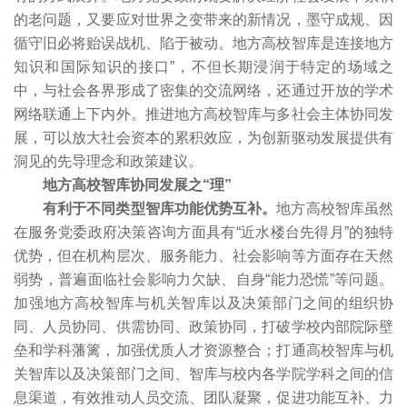
的老问题，又要应对世界之变带来的新情况，墨守成规、因
循守旧必将贻误战机、陷于被动。地方高校智库是连接地方
知识和国际知识的接口”，不但长期浸润于特定的场域之
中，与社会各界形成了密集的交流网络，还通过开放的学术
网络联通上下内外。推进地方高校智库与多社会主体协同发
展，可以放大社会资本的累积效应，为创新驱动发展提供有
洞见的先导理念和政策建议。
地方高校智库协同发展之“理”
有利于不同类型智库功能优势互补。
地方高校智库虽然
在服务党委政府决策咨询方面具有“近水楼台先得月”的独特
优势，但在机构层次、服务能力、社会影响等方面存在天然
弱势，普遍面临社会影响力欠缺、自身“能力恐慌”等问题。
加强地方高校智库与机关智库以及决策部门之间的组织协
同、人员协同、供需协同、政策协同，打破学校内部院际壁
垒和学科藩篱，加强优质人才资源整合；打通高校智库与机
关智库以及决策部门之间、智库与校内各学院学科之间的信
息渠道，有效推动人员交流、团队凝聚，促进功能互补、力