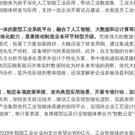
智能体为抓手深化人工智能工业应用，带动工业数据集、工业大
智能体研发与应用，支持一批企业开展试点建设，全面提升工业
一体的新型工业系统平台，融合了人工智能、大数据和云计算等
网络化能力，显著推动制造业各环节转型升级。
凭借强大的数据
模式，拓展了方案创新路径，大幅压缩了研发周期。通过集成更
优化生产排程、设备维护与跨系统协同。此外，自主智能的分析
自主分析市场潜在需求并设计个性化方案，售中借助虚拟场景建
高效回应顾客疑问并将实时数据转化为对未来市场的洞察。依托大
同合作，提升供应链的整体绩效，还深度解析企业多板块盈利状
牵引，制定各项政策举措、发布典型应用场景、开展专项行动，加
布局，加快攻关前沿技术，驱动工业实现智能化进阶。实践表明
产业集群依托工业智能体搭建的协同平台，实现跨企业工艺设计
能体”，将计算资源、各类模型以及行业智能体整合为“智数云安”
028年我国工业企业AI支出有望达900亿元。工业智能体的全面