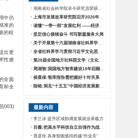
湖南省社会科学院卓今研究员荣获第九届鲁迅文学奖
上海市发展改革研究院召开2026年半年度工作会议
用中仍
精准的
读懂“一带一部”发展红利 ——经济学专家谈湖南区位优势
靠的程
坚定信心接续奋斗 书写新篇服务大局
关于开展第十六届湖南省社科界学术年会征文活动的通知
全省社科界学习贯彻习近平文化思想座谈会发言摘编
提出更
术性难
第28届全国地方社科院文学（文化）所所长联席会暨“数智时代地方文化IP建设”学术研讨
周湘智:我国地方智库建设10年回顾与展望
侯喜保:智库报告需把握好十对关系
的全面
陆铭:洞见“十五五”中国经济发展新趋势——对话上海交通大学中国发展研究院执行院长陆铭
育和全
003)
最新内容
李兰冰:提升区域协调发展就业承载力
吕薇:把高水平科技自立自强作为战略支撑
胥彦玲:具身智能亟待跨越“作业关”