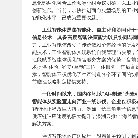
息化部两化融合工作领导小组会议明确，以工业
创新迭代。当前，加快推进面向典型场景的工业
智能化水平，已成为重要议题。
工业智能体是集智能化、自主化和协同化于
信息技术，具备高度智能决策能力以及协同与
力，工业智能体改变了传统依赖个体经验的研发
能技术，工业智能体实现系统自我管理与决策，
性能赋予智能体优化销售服务方案的优势，售前
术提供“体验+沉浸+互动”三位一体服务，售后
撑，智能体不仅优化了生产制造各个环节间的协
前瞻性战略制定提供支持。
一段时间以来，国内多地以“AI+制造”为
智能体从实验室走向产业一线步伐。
企业也积极
智能体正释放巨大潜力。例如，长三角电子信息
供应链响应速度的极大提升；浪潮云推出“海若智
解决方案。
伴随智能体的广泛应用，银泰证券预测，到2