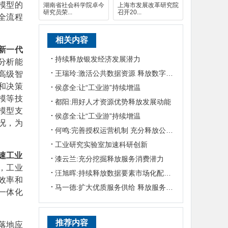
模型的
湖南省社会科学院卓今
上海市发展改革研究院
研究员荣...
召开20...
全流程
相关内容
新一代
持续释放银发经济发展潜力
分析能
王瑞玲:激活公共数据资源 释放数字经济发展潜能
高级智
和决策
侯彦全:让“工业游”持续增温
模等技
都阳:用好人才资源优势释放发展动能
模型支
侯彦全:让“工业游”持续增温
况，为
何鸣:完善授权运营机制 充分释放公共数据要素价值
工业研究实验室加速科研创新
速工业
漆云兰:充分挖掘释放服务消费潜力
，工业
汪旭晖:持续释放数据要素市场化配置改革红利
效率和
马一德:扩大优质服务供给 释放服务消费潜力
一体化
推荐内容
落地应