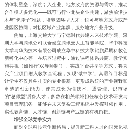
的体制壁垒，深度引入企业、地方政府的资源与需求，推动
合作模式多元化——既可与行业龙头企业共建，聚焦前沿技
术与“卡脖子”难题，培养战略型人才；也可与地方政府或产
业园区协同，对接区域产业集群，服务地方产业升级。
例如，上海交通大学与宁德时代共建未来技术学院、深
圳大学与腾讯公司联合设立腾讯云人工智能学院、华中科技
大学与华为技术有限公司成立华中科技大学鲲鹏昇腾科教创
新孵化中心等，在培养过程中，通过课程体系共商、教学实
施共担（如推行“双导师制”）、实践平台共享等方式，将真
实产业项目融入教学全流程，实现“做中学”。其最终目标是
让学生不仅具备扎实的专业根基，更形成系统的产业视野和
卓越的创新能力，使其成长为懂技术、通管理、识市场
的“总师型”后备人才，多数在相关领域担任核心技术研发与
项目管理职务，能够在未来复杂工程系统中发挥引领作用，
实现教育链、人才链、创新链与产业链的有机衔接。
增强全球竞争实力
面对全球科技竞争新格局，提升新工科人才的国际化视