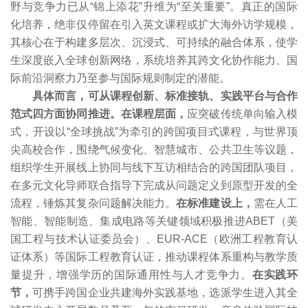
野与竞争力已从“锦上添花”升维为“至关重要”。真正的国际
化培养，绝非仅停留在引入英文课程或扩大海外访学规模，
其核心在于构建多层次、沉浸式、可持续的融合体系，使学
生深度嵌入全球创新网络，系统培养其跨文化协作能力、国
际前沿洞察力乃至参与国际规则制定的潜能。
具体而言，可从课程创新、标准接轨、实践平台与合作
范式四方面协同推进。
在课程层面，
应突破传统单向输入模
式，开设以“全球挑战”为牵引的跨国项目式课程，与世界顶
尖高校合作，围绕气候变化、智慧城市、公共卫生等议题，
组织学生开展线上协同与线下互访相结合的跨国团队项目，
在多元文化导师联合指导下完成从问题定义到原型开发的全
流程，锤炼其复杂问题解决能力。
在标准建设上，
需在人工
智能、智能制造、集成电路等关键领域积极推进ABET（美
国工程与技术认证委员会）、EUR-ACE（欧洲工程教育认
证体系）等国际工程教育认证，推动课程体系重构与教学质
量提升，增强学历的国际通用性与人才竞争力。
在实践环
节，
可携手跨国企业共建海外实践基地，选派学生进入其全