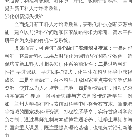
业趋势，构建科教融汇新体系，深化产教融合新模式，全面
提升新工科人才培养质量。
强化创新源头供给
全面提升新工科人才培养质量，要强化科技创新策源功
能，建立以前沿科学问题和国家战略需求为牵引、高水平科
研平台为支撑的有机生态系统。
具体而言，可通过“四个融汇”实现深度变革：一是
内容
融汇，将最新科研成果及时转化为课程内容和教学案例，确
保培养新工科人才相关知识体系的前沿性；
二是
过程融汇，
推行“早进课题、早进团队”模式，让学生在科研环境中获得
成长；
三是
平台融汇，向本科生开放国家重点实验室等优质
资源，使其成为人才培养主阵地；
四是
师资融汇，推动优秀
科学家兼任导师，将科研思维与方法直接传递给学生。例
如，兰州大学稀有同位素前沿科学中心整合核技术、新能源
等领域的国家级科研资源，打破院系壁垒，实行首席科学家
负责制，通过导师组制与本硕博贯通培养，让学生早期参与
到国家重大课题，既注重提高理论基础，也锻炼前沿创新能
力。