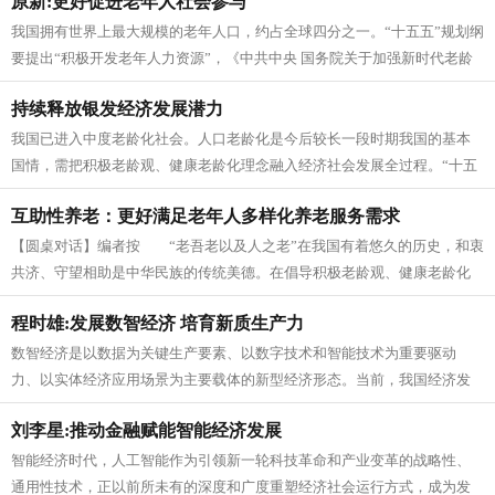
原新:更好促进老年人社会参与
我国拥有世界上最大规模的老年人口，约占全球四分之一。“十五五”规划纲
要提出“积极开发老年人力资源”，《中共中央 国务院关于加强新时代老龄
工作的意见》强调“促进老...
持续释放银发经济发展潜力
我国已进入中度老龄化社会。人口老龄化是今后较长一段时期我国的基本
国情，需把积极老龄观、健康老龄化理念融入经济社会发展全过程。“十五
五”规划纲要围绕积极应对人口老...
互助性养老：更好满足老年人多样化养老服务需求
【圆桌对话】编者按 “老吾老以及人之老”在我国有着悠久的历史，和衷
共济、守望相助是中华民族的传统美德。在倡导积极老龄观、健康老龄化
理念的背景下，互助性养老被赋...
程时雄:发展数智经济 培育新质生产力
数智经济是以数据为关键生产要素、以数字技术和智能技术为重要驱动
力、以实体经济应用场景为主要载体的新型经济形态。当前，我国经济发
展正处于结构优化和动能转换的关键阶...
刘李星:推动金融赋能智能经济发展
智能经济时代，人工智能作为引领新一轮科技革命和产业变革的战略性、
通用性技术，正以前所未有的深度和广度重塑经济社会运行方式，成为发