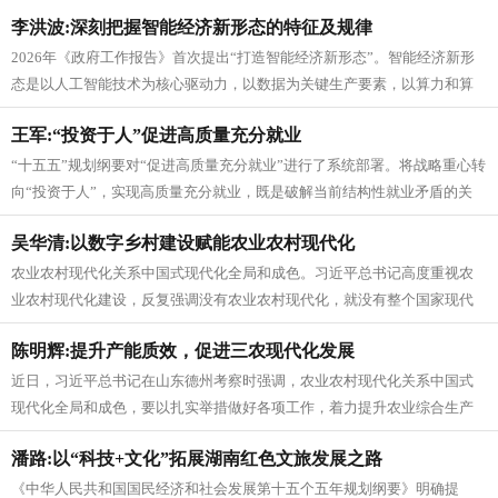
来产业”。未来产业由前沿...
李洪波:深刻把握智能经济新形态的特征及规律
2026年《政府工作报告》首次提出“打造智能经济新形态”。智能经济新形
态是以人工智能技术为核心驱动力，以数据为关键生产要素，以算力和算
法为基础支撑，通过人、机、...
王军:“投资于人”促进高质量充分就业
“十五五”规划纲要对“促进高质量充分就业”进行了系统部署。将战略重心转
向“投资于人”，实现高质量充分就业，既是破解当前结构性就业矛盾的关
键，更是中国特色社会主义...
吴华清:以数字乡村建设赋能农业农村现代化
农业农村现代化关系中国式现代化全局和成色。习近平总书记高度重视农
业农村现代化建设，反复强调没有农业农村现代化，就没有整个国家现代
化。国务院日前印发的《加快农业农...
陈明辉:提升产能质效，促进三农现代化发展
近日，习近平总书记在山东德州考察时强调，农业农村现代化关系中国式
现代化全局和成色，要以扎实举措做好各项工作，着力提升农业综合生产
能力和质量效益，确保粮食等重要农...
潘路:以“科技+文化”拓展湖南红色文旅发展之路
《中华人民共和国国民经济和社会发展第十五个五年规划纲要》明确提