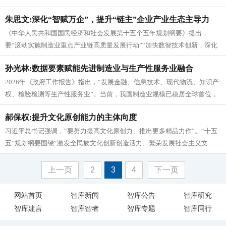
展新质生产力的重要引擎。2025...
朱思文:深化“智赋万企”，提升“链主”企业产业生态主导力
《中华人民共和国国民经济和社会发展第十五个五年规划纲要》提出，
要“滚动实施制造业重点产业链高质量发展行动”“加快数智技术创新，深化
拓展‘人工智能+’”。2017...
孙光林:数据要素赋能先进制造业与生产性服务业融合
2026年《政府工作报告》指出，“发展金融、信息技术、现代物流、知识产
权、检验检测等生产性服务业”。当前，我国制造业规模已稳居全球首位，
服务业增加值占GDP比重...
郝保权:提升文化原创能力的主体向度
习近平总书记强调，“要努力提高文化原创力、推出更多精品力作”。“十五
五”规划纲要围绕“激发全民族文化创新创造活力、繁荣发展社会主义文
化”作出战略部署，明确提出“...
上一页
2
3
4
下一页
网站首页
智库新闻
智库公告
智库研究
智库建言
智库智者
智库专题
智库同行