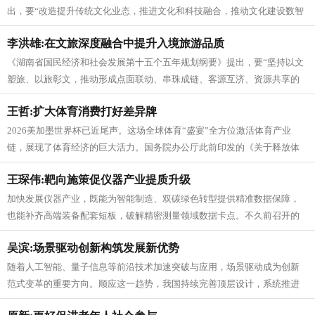
出，要“改造提升传统文化业态，推进文化和科技融合，推动文化建设数智
化赋能、信息化转型，发展数字动漫...
李洪雄:在文旅深度融合中提升入境旅游品质
《湖南省国民经济和社会发展第十五个五年规划纲要》提出，要“坚持以文
塑旅、以旅彰文，推动形成点面联动、串珠成链、客源互济、资源共享的
全域旅游发展模式，加快建设旅游...
王哲:扩大体育消费打好差异牌
2026美加墨世界杯已近尾声。这场全球体育“盛宴”全方位激活体育产业
链，展现了体育经济的巨大活力。国务院办公厅此前印发的《关于释放体
育消费潜力进一步推进体育产业...
王琛伟:靶向施策促仪器产业提质升级
加快发展仪器产业，既能为智能制造、双碳绿色转型提供精准数据保障，
也能补齐高端装备配套短板，破解精密测量领域数据卡点。不久前召开的
2026科学仪器开发者大会，围绕...
吴滨:场景驱动创新构筑发展新优势
随着人工智能、量子信息等前沿技术加速突破与应用，场景驱动成为创新
范式变革的重要方向。顺应这一趋势，我国持续完善顶层设计，系统推进
场景培育、开放与落地应用。国务院...