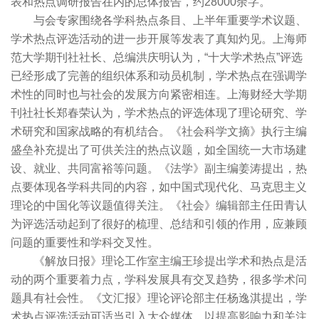
表和热点调研报告在内的总体报告，约28000余字。
与会专家围绕各学科热点条目、上半年重要学术议题、
学术热点评选活动的进一步开展等发表了真知灼见。上海师
范大学期刊社社长、总编洪庆明认为，“十大学术热点”评选
已经形成了完善的组织体系和动员机制，学术热点在强调学
术性的同时也与社会的发展方向紧密相连。上海财经大学期
刊社社长郑春荣认为，学术热点的评选体现了理论研究、学
术研究和国家战略的有机结合。《社会科学文摘》执行主编
盛垒补充提出了可供关注的热点议题，如全国统一大市场建
设、就业、共同富裕等问题。《法学》副主编姜涛提出，热
点要体现各学科共同的内容，如中国式现代化、马克思主义
理论的中国化等议题值得关注。《社会》编辑部主任田青认
为评选活动起到了很好的梳理、总结和引领的作用，应兼顾
问题的重要性和学科交叉性。
《解放日报》理论工作室主编王珍提出学术和热点是活
动的两个重要着力点，学科发展具有交叉趋势，很多学术问
题具有社会性。《文汇报》理论评论部主任杨逸淇提出，学
术热点评选活动可适当引入大众媒体，以提高影响力和关注