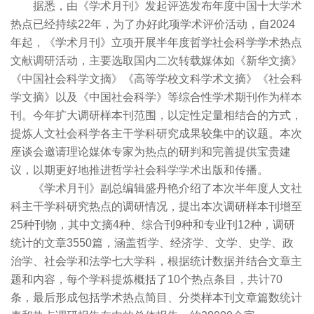
据悉，由《学术月刊》发起评选发布年度中国十大学术
热点已经持续22年，为了办好此项学术评价活动，自2024
年起，《学术月刊》立项开展半年度哲学社会科学学术热点
文献调研活动，主要选取国内二次转载媒体如《新华文摘》
《中国社会科学文摘》《高等学校文科学术文摘》《社会科
学文摘》以及《中国社会科学》等综合性学术期刊作为样本
刊。今年扩大调研样本刊范围，以定性定量相结合的方式，
提炼人文社会科学各主干学科研究成果较集中的议题。本次
座谈会邀请理论媒体专家为热点的研判和完善提供宝贵建
议，以期更好地推进哲学社会科学学术出版和传播。
《学术月刊》副总编辑盛丹艳介绍了本次半年度人文社
科主干学科研究热点的调研情况，提出本次调研样本刊增至
25种刊物，其中文摘4种、综合刊9种和专业刊12种，调研
统计的文章3550篇，涵盖哲学、经济学、文学、史学、政
治学、社会学和法学七大学科，根据统计数据并结合文章主
题和内容，每个学科提炼概括了10个热点条目，共计70
条，最后形成包括学术热点简目、分类样本刊文章篇数统计