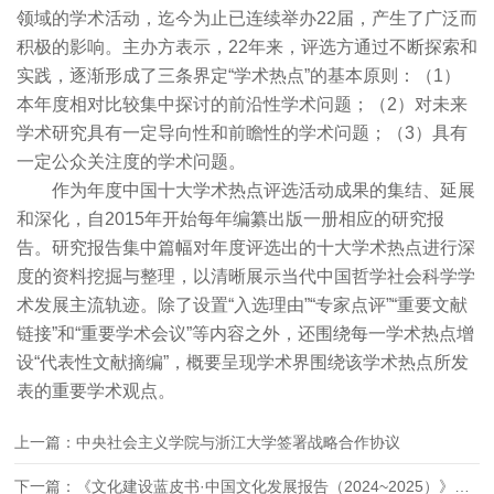
领域的学术活动，迄今为止已连续举办22届，产生了广泛而
积极的影响。主办方表示，22年来，评选方通过不断探索和
实践，逐渐形成了三条界定“学术热点”的基本原则：（1）
本年度相对比较集中探讨的前沿性学术问题；（2）对未来
学术研究具有一定导向性和前瞻性的学术问题；（3）具有
一定公众关注度的学术问题。
作为年度中国十大学术热点评选活动成果的集结、延展
和深化，自2015年开始每年编纂出版一册相应的研究报
告。研究报告集中篇幅对年度评选出的十大学术热点进行深
度的资料挖掘与整理，以清晰展示当代中国哲学社会科学学
术发展主流轨迹。除了设置“入选理由”“专家点评”“重要文献
链接”和“重要学术会议”等内容之外，还围绕每一学术热点增
设“代表性文献摘编”，概要呈现学术界围绕该学术热点所发
表的重要学术观点。
上一篇：中央社会主义学院与浙江大学签署战略合作协议
下一篇：《文化建设蓝皮书·中国文化发展报告（2024~2025）》发布