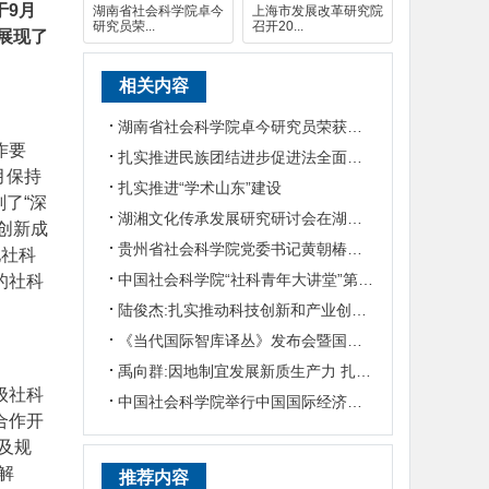
于9月
湖南省社会科学院卓今
上海市发展改革研究院
研究员荣...
召开20...
展现了
相关内容
湖南省社会科学院卓今研究员荣获第九届鲁迅文学奖
作要
扎实推进民族团结进步促进法全面实施
月保持
扎实推进“学术山东”建设
了“深
湖湘文化传承发展研究研讨会在湖南省社会科学院召开
创新成
贵州省社会科学院党委书记黄朝椿一行来湖南省社会科学院调研座谈
地社科
中国社会科学院“社科青年大讲堂”第八讲举行
的社科
陆俊杰:扎实推动科技创新和产业创新深度融合
《当代国际智库译丛》发布会暨国际智库发展研讨会在上海社会科学院举行
禹向群:因地制宜发展新质生产力 扎实推进高质量发展
级社科
中国社会科学院举行中国国际经济交流中心工作座谈会
合作开
及规
解
推荐内容