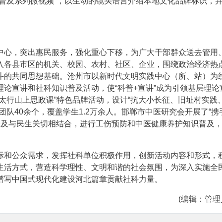
普及系列微视频”，以生动的镜头语言介绍本地文化品牌标识，
中心，突出惠民服务，强化重心下移，为广大干部群众送去管用
入各县市区的机关、校园、农村、社区、企业，围绕政治经济热
斗的共同思想基础。沧州市以新时代文明实践中心（所、站）为
论宣讲和社科知识普及活动，使“科普+宣讲”成为引领基层理论
太行山上思政课”特色品牌活动，设计“抗大小长征、旧址村实践
队40余个，覆盖学生1.2万余人。邯郸市中医研究会开展了“携
普及与民生关切相结合，进行工伤预防和中医健康养护知识普及
际和公众需求，发挥社科单位积极作用，创新活动内容和形式，
生活方式，营造科学理性、文明和谐的社会氛围，为深入实施全
谱写中国式现代化建设河北篇章贡献社科力量。
(编辑：管理员