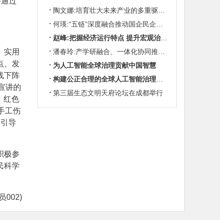
并通过
陶文娜:培育壮大未来产业的多重驱动机制
何瑛:“五链”深度融合推动国企民企协同发展
赵峰:把握经济运行特点 提升宏观治理效能
、实用
潘春玲:产学研融合、一体化协同推动农业科技创新
点、发
为人工智能全球治理贡献中国智慧
线下阵
构建公正合理的全球人工智能治理体系
宣讲的
第三届生态文明天府论坛在成都举行
、红色
手工伤
，引导
积极参
民科学
002)