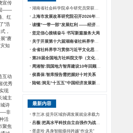
绕宣传
湖南省社会科学院卓今研究员荣获第九届鲁迅文学奖
固——
上海市发展改革研究院召开2026年半年度工作会议
诵、红
了“浩
读懂“一带一部”发展红利 ——经济学专家谈湖南区位优势
形式，
坚定信心接续奋斗 书写新篇服务大局
展“赓
关于开展第十六届湖南省社科界学术年会征文活动的通知
防灾知
全省社科界学习贯彻习近平文化思想座谈会发言摘编
第28届全国地方社科院文学（文化）所所长联席会暨“数智时代地方文化IP建设”学术研讨
周湘智:我国地方智库建设10年回顾与展望
侯喜保:智库报告需把握好十对关系
造互动
陆铭:洞见“十五五”中国经济发展新趋势——对话上海交通大学中国发展研究院执行院长陆铭
省优秀
实现
长城主
最新内容
长城诗
——非
李兰冰:提升区域协调发展就业承载力
种活
吕薇:把高水平科技自立自强作为战略支撑
市聚焦
胥彦玲:具身智能亟待跨越“作业关”