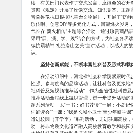
读，有关部门代表作了交流发言，座谈会的召开
贯彻《规定》开展了座谈交流、知识竞答、主题
晋冀鲁豫抗日根据地革命文物展》，开展了“忆峥
歌传唱、创意DIY等多元化方式，回望烽火岁月
气长存·薪火相传”主题综合活动，通过珍贵藏品
采用“展、演、学、践”结合的方式，为社会各界
续抗震精神 礼赞唐山之美”宣讲活动，以感人的
识。
坚持创新赋能，不断丰富社科普及形式和载
在活动组织中，河北省社会科学院紧跟时代
性强、参与度高的品牌活动，让社科普及更接地气
社科普及短视频推荐活动”，作为全省性社科普
推荐活动全程线上组织管理，进一步提升活动的参
题系列活动，以“一书：好书荐读”“一展：小岛记
词诵读会”“一课：‘我是长城小卫士’青少年研学
遗进校园（开学季）”系列活动，走进驻廊高校
动，将非物质文化遗产融入高校教育教学和校园