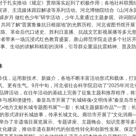
对于扎实推动《规定》贯彻落实起到了积极作用；各地社科联围
宣讲、主流媒体跟踪解读等系列活动。河北博物院结合《山河永
嵘岁月 做红色少年”研学活动，少年儿童通过主题参观、诗词朗
，共同了解“晋冀鲁豫抗日根据地”的光辉历程。河北省图书馆开展
展陈、革命后代口述史、胜利日直播、抗战文艺影视展播等多元
读者带来一场沉浸式红色教育盛宴。唐山师范学院走进多个社区开
故事、生动的讲解和精彩的演绎，引导群众重温抗震精神、普及
体
步伐，运用新技术、新媒介，各地不断丰富活动形式和载体，打
、更有生气。9月中旬，河北省社会科学院启动了“2025年河北
及品牌活动，在往年活动的基础上完善了征集主题和推荐程序，将
与感和便捷性。秦皇岛市开展了“长城铸魂•文明传承”秦皇岛市
忆•地方文献长城专题图书展”“一影：长城主题摄影作品”“一赏：
课”的形式讲好长城故事，传承长城文化。廊坊市开展了“文化润廊
，举办了非遗项目展览展示、专题讲座、主题晚会、知识竞赛等多
文化建设，推动非遗在新时代的创造性转化和创新性发展。保定