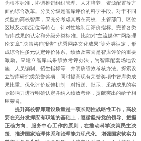
为根本标准，协调推进组织管理、人才培养、资源配置等方
面的综合改革。分类分级是智库评价的科学手段。对于不同
类型的高校智库，应充分考虑其所在高校、主管部门、区位
区域及功能定位等特点，针对性地制定评价指标。完善各类
智库成果的认定和分级分类标准。比如对“主流媒体”“网络理
论文章”“决策咨询报告”“优秀网络文化成果”等分类认定，形
成综合性多元认定评价体系。绩效及荣誉是智库评价的重要
激励。应建立智库成果绩效考评办法，为智库配套场地设
施、人员编制、招生指标等，并明确绩效考核办法。探索设
立智库研究类荣誉奖项，同时提高现有荣誉奖项中智库类成
果比重。优化评价反馈机制，对报送、批示、采纳成果的实
际影响力进行明确认定并纳入绩效考评，贡献突出的给予相
应荣誉。
提升高校智库建设质量是一项长期性战略性工作，高校
要在充分发挥应有职能的基础上，遵循坚持党的领导、把握
正确方向、服务中心工作的原则，在推动科学决策民主决
策、推进国家治理体系和治理能力现代化、增强国家软实力