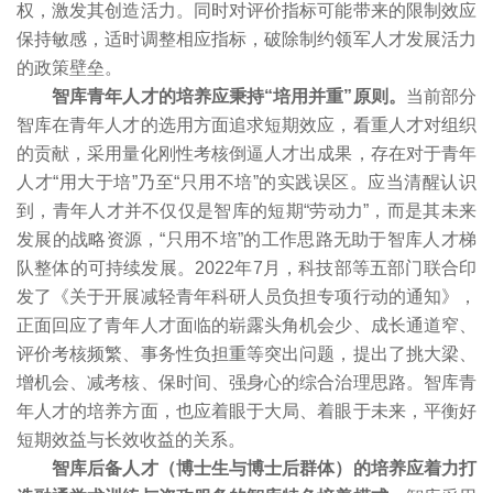
权，激发其创造活力。同时对评价指标可能带来的限制效应
保持敏感，适时调整相应指标，破除制约领军人才发展活力
的政策壁垒。
智库青年人才的培养应秉持“培用并重”原则
。
当前部分
智库在青年人才的选用方面追求短期效应，看重人才对组织
的贡献，采用量化刚性考核倒逼人才出成果，存在对于青年
人才“用大于培”乃至“只用不培”的实践误区。应当清醒认识
到，青年人才并不仅仅是智库的短期“劳动力”，而是其未来
发展的战略资源，“只用不培”的工作思路无助于智库人才梯
队整体的可持续发展。2022年7月，科技部等五部门联合印
发了《关于开展减轻青年科研人员负担专项行动的通知》，
正面回应了青年人才面临的崭露头角机会少、成长通道窄、
评价考核频繁、事务性负担重等突出问题，提出了挑大梁、
增机会、减考核、保时间、强身心的综合治理思路。智库青
年人才的培养方面，也应着眼于大局、着眼于未来，平衡好
短期效益与长效收益的关系。
智库后备人才（博士生与博士后群体）的培养应着力打