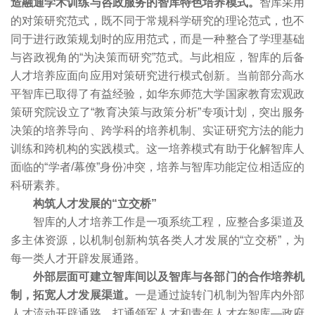
造融通学术训练与咨政服务的智库特色培养模式。
智库采用
的对策研究范式，既不同于常规科学研究的理论范式，也不
同于进行政策规划时的应用范式，而是一种整合了学理基础
与咨政视角的“为决策而研究”范式。与此相应，智库的后备
人才培养应面向应用对策研究进行模式创新。当前部分高水
平智库已取得了有益经验，如华东师范大学国家教育宏观政
策研究院设立了“教育决策与政策分析”专项计划，突出服务
决策的培养导向、跨学科的培养机制、实证研究方法的能力
训练和跨机构的实践模式。这一培养模式有助于化解智库人
面临的“学者/幕僚”身份冲突，培养与智库功能定位相适应的
科研素养。
构筑人才发展的“立交桥”
智库的人才培养工作是一项系统工程，应整合多渠道及
多主体资源，以机制创新构筑各类人才发展的“立交桥”，为
每一类人才开辟发展通路。
外部层面可建立智库间以及智库与各部门的合作培养机
制，拓宽人才发展渠道。
一是通过旋转门机制为智库内外部
人才流动开辟通路。打通领军人才和青年人才在智库—政府