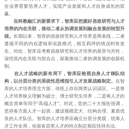
合业界需要培养人才，实现产业发展和人才自身成长的双
赢。
在科教融汇的新要求下，智库应把握好咨政研究与人才
培养的内在关联，推动二者从协调发展到融合发展的转型升
级。
长期以来，智库的咨政研究和人才培养是两条线，二者
遵循不同的内在逻辑和实践模式，相互羁绊的情况时有发
生。对此，智库应考察咨政研究和人才培养的差异与共性，
深挖其内在关联与契合点，探索推动二者协调发展的创新机
制。
在人才战略的新布局下，智库应检视自身人才梯队结
构，以分层分类的系统性思维指引人才发展战略制定。
在智
库的人才培养理念方面，传统上存在两类认识误区。一是将
人才培养狭义理解为硕士、博士研究生培养，二是将人才的
概念简单等同于“高端人才”。对此，党的二十大报告强调，
坚持各方面人才一起抓，建设规模宏大、结构合理、素质优
良的人才队伍。智库的人才培养应确立分层分类观，统筹人
才工作全局，依据各层类人才的特点制定相应扶持办法。