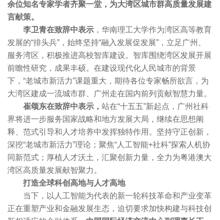
余位知名专家学者齐聚一堂，为大湾区城市群高质量发展建
言献策。
李卫青在致辞中表示
，华南理工大学作为湾区高等教育
发展的“排头兵”，始终坚持“融入发展促发展”，立足广州、
服务湾区，积极推进高校智库建设。智库围绕湾区发展开展
前瞻性研究，成果丰硕。在建设现代化人民城市的背景
下，“老城市新活力”课题重大，期待各位专家畅所欲言，为
大湾区建成一流城市群、广州走在国内前列贡献智慧力量。
崔颂东在致辞中表示，
站在“十五五”新起点，广州社科
界将进一步服务国家战略和地方发展大局，继续在思想阐
释、范式引导和人才培养中发挥独特作用。坚持守正创新，
深挖“老城市新活力”理论；聚焦“人工智能+社科”探索人机协
同新范式；厚植人才沃土，汇聚创新力量，全力为粤港澳大
湾区高质量发展献智聚力。
打造全球科创高地与人才高地
当下，以人工智能为代表的新一轮科技革命和产业变革
正在重塑产业和金融发展生态，迫切要求加快构建与科技创