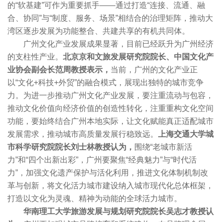
的“软基建”可作为重要抓手——通过打造“连接、流通、融
合、协同”与“制度、服务、场景”相结合的治理矩阵，推动大
湾区逐步发展为功能整合、共建共享的有机共同体。
广州文化产业发展成果显著，目前已经跃升为广州经济
的支柱性产业。
北京京和文旅发展研究院院长、中国文化产
业协会副会长范周教授表示，
当前，广州的文化产业正
以“文化+科技+外贸”的融合模式，展现出独特的城市竞争
力。为进一步推动广州文化产业发展，要注重流动与包容，
推动文化价值向经济价值的创造性转化，注重重构文化空间
功能，要始终结合广州本地实际，让文化赋能真正适配城市
发展需求，推动城市高质量发展行稳致远。
上海交通大学城
市科学研究院院长刘士林教授认为，
围绕“老城市新活
力”和“四个出新出彩”，广州要聚焦“经典魅力”与“时代活
力”，加强文化遗产保护与活化利用，推进文化体制机制改
革与创新，将文化活力城市建设纳入城市现代化总体框架，
打造以文化为灵魂、精神为动能的全球活力城市。
华南理工大学旅游发展与规划研究院院长吴志才教授认