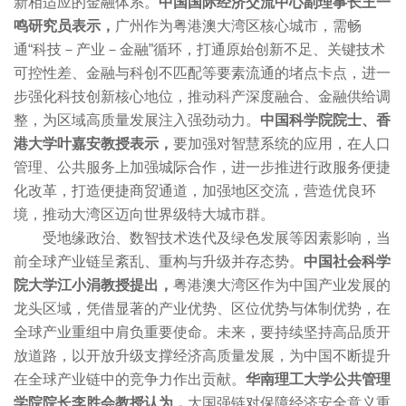
新相适应的金融体系。
中国国际经济交流中心副理事长王一
鸣研究员表示，
广州作为粤港澳大湾区核心城市，需畅
通“科技－产业－金融”循环，打通原始创新不足、关键技术
可控性差、金融与科创不匹配等要素流通的堵点卡点，进一
步强化科技创新核心地位，推动科产深度融合、金融供给调
整，为区域高质量发展注入强劲动力。
中国科学院院士、香
港大学叶嘉安教授表示，
要加强对智慧系统的应用，在人口
管理、公共服务上加强城际合作，进一步推进行政服务便捷
化改革，打造便捷商贸通道，加强地区交流，营造优良环
境，推动大湾区迈向世界级特大城市群。
受地缘政治、数智技术迭代及绿色发展等因素影响，当
前全球产业链呈紊乱、重构与升级并存态势。
中国社会科学
院大学江小涓教授提出，
粤港澳大湾区作为中国产业发展的
龙头区域，凭借显著的产业优势、区位优势与体制优势，在
全球产业重组中肩负重要使命。未来，要持续坚持高品质开
放道路，以开放升级支撑经济高质量发展，为中国不断提升
在全球产业链中的竞争力作出贡献。
华南理工大学公共管理
学院院长李胜会教授认为，
大国强链对保障经济安全意义重