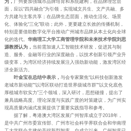
为，
广州要加强城市品牌培育和系统建构，在品牌理念层
面，应以“四共融合”为引领，实现城文共生、文产共融、多
方共建与主客共享；在品牌生态层面，推动生活化、场景
化、体验化“三化”联动；此外，更要建立长效的传播机制，
特别是要借助数字化平台推动广州城市品牌从本土化向全球
化的迭代。
华南理工大学工商管理学院和未来技术学院刘思
源教授认为，
当前需加速人工智能技术研发，促进其与制
造、服务、金融等行业的深度融合，以技术创新引领产业升
级变革，为湾区经济持续发展注入强劲新动能，激发湾区经
济全新活力。
叶金宝在总结中表示，
与会专家聚焦“以科技创新激发
老城市新动能”“以湾区联动打造世界级城市群”“以文化底色
厚植城市软实力”三个领域，深入研讨，思想碰撞，提出了
兼具战略高度、理论深度与实践广度的对策建议，为广州实
现高质量内涵式发展提供了重要实践指导和参考。
据了解，粤港澳大湾区发展广州智库成立于2018年，
是中共广州市委宣传部、广州市社会科学界联合会和华南理
工大学联合共建的高端新型智库。自成立以来，广州智库已