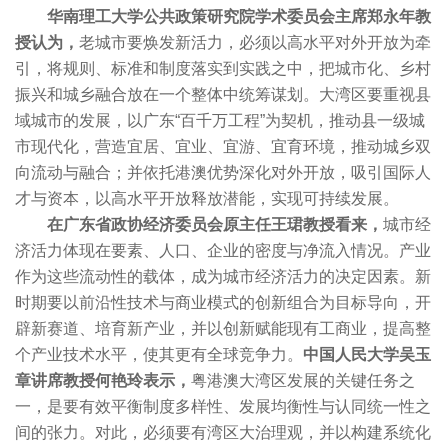
华南理工大学公共政策研究院学术委员会主席郑永年教
授认为，
老城市要焕发新活力，必须以高水平对外开放为牵
引，将规则、标准和制度落实到实践之中，把城市化、乡村
振兴和城乡融合放在一个整体中统筹谋划。大湾区要重视县
域城市的发展，以广东“百千万工程”为契机，推动县一级城
市现代化，营造宜居、宜业、宜游、宜育环境，推动城乡双
向流动与融合；并依托港澳优势深化对外开放，吸引国际人
才与资本，以高水平开放释放潜能，实现可持续发展。
在广东省政协经济委员会原主任王珺教授看来，
城市经
济活力体现在要素、人口、企业的密度与净流入情况。产业
作为这些流动性的载体，成为城市经济活力的决定因素。新
时期要以前沿性技术与商业模式的创新组合为目标导向，开
辟新赛道、培育新产业，并以创新赋能现有工商业，提高整
个产业技术水平，使其更有全球竞争力。
中国人民大学吴玉
章讲席教授何艳玲表示，
粤港澳大湾区发展的关键任务之
一，是要有效平衡制度多样性、发展均衡性与认同统一性之
间的张力。对此，必须要有湾区大治理观，并以构建系统化