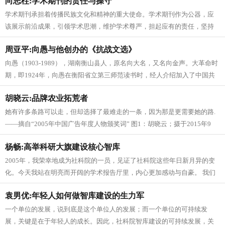
向志柱:学术期刊的责任与操守
学术期刊承担着传播民族文化和精神的重大使命。学术期刊作为公器，应
该展示前沿成果，引领学术思潮，维护学术尊严，担起应有的责任，坚持
应有的操守。 坚守基本原则 “学...
周亚平:向愚与他创办的《抗战文选》
向愚（1903-1989），湖南衡山县人，原名向大名，又名向金声。大革命时
期，即1924年，向愚在衡阳省立第三师范读书时，经人介绍加入了中国共
产党，为中共湘南特...
胡晓云:品牌农业拓荒者
她有许多条路可以走，但却选择了最难走的一条，因为那是更需要她的路.
——摘自“2005年中国广告年度人物颁奖词” 图1：胡晓云；摄于2015年9
月“庆安大米”调...
杨畅:高举科研大旗建设核心智库
2005年，我荣幸地成为社科院的一员，见证了社科院这些年日新月异的变
化。今天我站在明亮而开阔的学术报告厅里，内心更加感动与自豪。 我们
内外兼修，不仅拥有了舒适的...
袁男优:年轻人如何做智库建设的生力军
一个单位的发展，说到底是这个单位人的发展；而一个单位的可持续发
展，关键是在于年轻人的成长。因此，社科院智库建设的可持续发展，关