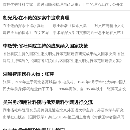
首届优秀社科专家，通过回顾和梳理自己从事五十年的理论工作，公开出
版了大作《务实论虚五十年》。...
胡光凡:在不倦的探索中追求真理
在不倦的探索中追求真理 ——读王驰著《探索文集——对文艺与精神文明
建设关系的探索》 在文艺界、学术界深入学习贯彻习近平总书记在文艺工
作座谈会上的重要讲话的热潮中...
李敏芳:省社科院主持的成果纳入国家决策
省社科院主持的国家生态文明先行示范区建设研究成果纳入国家决策 省社
科院主持编制的《湖南省武陵山片区国家生态文明先行示范区建设方案》
和《湖南省湘江源地区国家生态文...
湖湘智库榜样人物：张萍
张萍，1928年生于河北省藁城县(市)屯头村。1949年8月于华北大学(中国人
民大学前身)学习结业南下工作，1996年离休。自1953年以来，张萍同志长
期从事经...
吴兴勇:湖南社科院与俄罗斯科学院进行交流
湖南省社科院研究员吴兴勇最近在北京外国语大学主办，外语教学与研究
出版社出版的《国际汉学》杂志2015年第三期上发表《对俄国学者翻译周
敦颐的通书的评论》一文，文章...