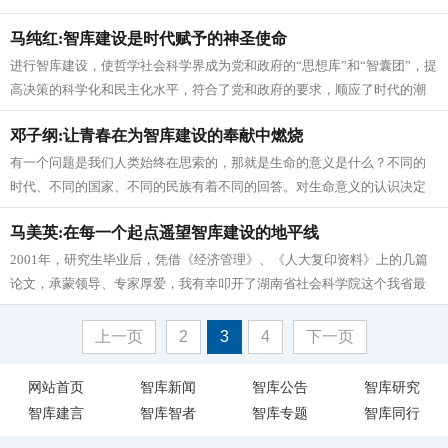
键看年轻人在工作中是否得到历练，在...
马纯红:智库建设是时代赋予的神圣使命
进行智库建设，使哲学社会科学界成为党和政府的“思想库”和“智囊团”，提
高决策的科学化和民主化水平，符合了党和政府的要求，顺应了时代的潮
流。作为我们院来说，继续推...
邓子纲:让青春在为智库建设的奉献中燃烧
有一个问题是我们人类始终在思索的，那就是生命的意义是什么？不同的
时代、不同的国家、不同的民族有着不同的回答。对生命意义的认识决定
着人们的价值取向和行动方向。 作...
马美英:在每一个起点遥望智库建设的地平线
2001年，研究生毕业后，凭借《经济管理》、《人大复印资料》上的几篇
论文，承蒙领导、专家厚爱，我有幸叩开了湖南省社会科学院这个我省最
高研究机构的大门，从县城踏进...
上一页
2
3
4
下一页
网站首页
智库新闻
智库公告
智库研究
智库建言
智库智者
智库专题
智库同行