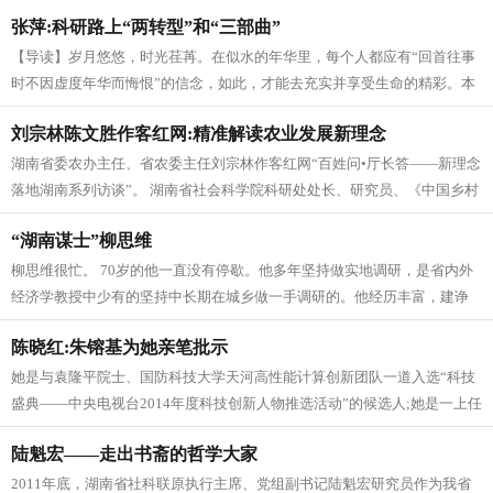
规划与战略研究等方面卓有成就...
张萍:科研路上“两转型”和“三部曲”
【导读】岁月悠悠，时光荏苒。在似水的年华里，每个人都应有“回首往事
时不因虚度年华而悔恨”的信念，如此，才能去充实并享受生命的精彩。本
期“湖湘名家”，带您走近曾任...
刘宗林陈文胜作客红网:精准解读农业发展新理念
湖南省委农办主任、省农委主任刘宗林作客红网“百姓问•厅长答——新理念
落地湖南系列访谈”。 湖南省社会科学院科研处处长、研究员、《中国乡村
发现》主编陈文胜回答网友...
“湖南谋士”柳思维
柳思维很忙。 70岁的他一直没有停歇。他多年坚持做实地调研，是省内外
经济学教授中少有的坚持中长期在城乡做一手调研的。他经历丰富，建诤
言，多项调研获政府层面重视，...
陈晓红:朱镕基为她亲笔批示
她是与袁隆平院士、国防科技大学天河高性能计算创新团队一道入选“科技
盛典——中央电视台2014年度科技创新人物推选活动”的候选人;她是一上任
便大刀阔斧进行改革，做...
陆魁宏——走出书斋的哲学大家
2011年底，湖南省社科联原执行主席、党组副书记陆魁宏研究员作为我省