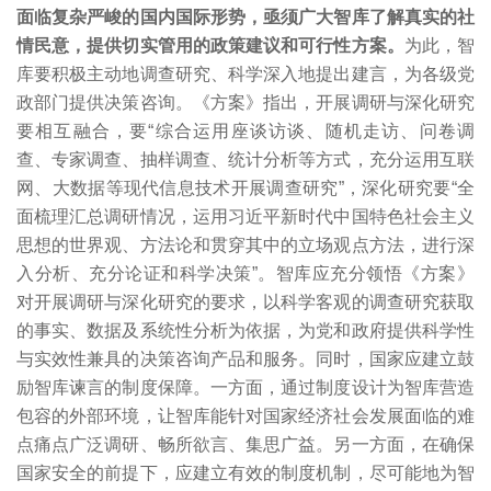
面临复杂严峻的国内国际形势，亟须广大智库了解真实的社
情民意，提供切实管用的政策建议和可行性方案。
为此，智
库要积极主动地调查研究、科学深入地提出建言，为各级党
政部门提供决策咨询。《方案》指出，开展调研与深化研究
要相互融合，要“综合运用座谈访谈、随机走访、问卷调
查、专家调查、抽样调查、统计分析等方式，充分运用互联
网、大数据等现代信息技术开展调查研究”，深化研究要“全
面梳理汇总调研情况，运用习近平新时代中国特色社会主义
思想的世界观、方法论和贯穿其中的立场观点方法，进行深
入分析、充分论证和科学决策”。智库应充分领悟《方案》
对开展调研与深化研究的要求，以科学客观的调查研究获取
的事实、数据及系统性分析为依据，为党和政府提供科学性
与实效性兼具的决策咨询产品和服务。同时，国家应建立鼓
励智库谏言的制度保障。一方面，通过制度设计为智库营造
包容的外部环境，让智库能针对国家经济社会发展面临的难
点痛点广泛调研、畅所欲言、集思广益。另一方面，在确保
国家安全的前提下，应建立有效的制度机制，尽可能地为智