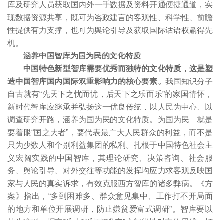
库及研究人员获取国内外一手数据及资料开通便捷通道，实
现数据资源共享，既可为咨政建言的客观性、科学性、前瞻
性提供有力支撑，也可为舆论引导及获取国际话语权赢得先
机。
涵养中国智库为国为民的文化特质
中国特色新型智库需要优秀而独特的文化特质，这是塑
造中国智库国内国际双重影响力的核心要素。
我国知识分子
自古就有“先天下之忧而忧，后天下之乐而乐”的家国情怀，
新时代智库应继承并弘扬这一优良传统，以人民为中心、以
调查研究开路，涵养为国为民的文化特质。为国为民，就是
要着眼“国之大者”，要代表最广大人民群众的利益，而不是
只为少数人和个别利益集团的私利。扎根于中国特色社会主
义宏阔实践的中国智库，其理论研究、决策咨询、社会服
务、舆论引导、对外交往等功能的发挥均应力求客观反映国
家与人民的真实诉求，有效克服西方智库的诸多弊病。《方
案》指出，“多到困难多、群众意见集中、工作打不开局面
的地方和单位开展调研，防止嫌贫爱富式调研”。智库要以