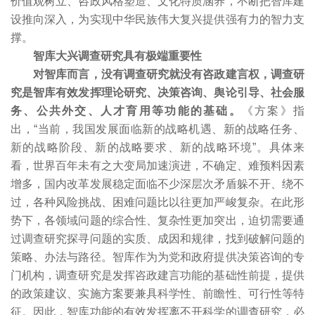
价值观树立、咨政风格塑造、文化特质涵养，不断把智库建
设推向深入，为实现中华民族伟大复兴提供强有力的智力支
撑。
智库大兴调查研究具有极端重要性
对智库而言，没有调查研究就没有咨政建言权，调查研
究是智库有效发挥理论研究、决策咨询、舆论引导、社会服
务、公共外交、人才育用等功能的基础。
《方案》指
出，“当前，我国发展面临新的战略机遇、新的战略任务、
新的战略阶段、新的战略要求、新的战略环境”。具体来
看，世界百年未有之大变局加速演进，不确定、难预料因素
增多，国内改革发展稳定面临不少深层次矛盾躲不开、绕不
过，各种风险挑战、困难问题比以往更加严峻复杂。在此形
势下，各领域问题的综合性、复杂性更加突出，迫切需要通
过调查研究探寻问题的实质、成因和规律，找到破解问题的
策略、办法与路径。智库作为为党和政府提供决策咨询的专
门机构，调查研究是发挥咨政建言功能的基础性前提，提供
的政策建议、实施方案要兼具科学性、前瞻性、可行性等特
征。因此，智库功能的有效发挥离不开科学的调查研究，必