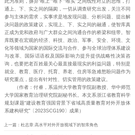
此为准则，摒弃“唯上”“唯下”“唯实”之间线性对立的思维，打
通上、下、实之间的隔阂，一切从调查研究出发，关注不同
参与主体的需求，实事求是地发现问题、分析问题、提出解
决问题的政策建议，实现上、下、实之间的融通，使智库真
正成为党和政府与广大群众之间沟通合作的桥梁和纽带。智
库既要在宏观的经济、科技、政治、军事、安全、环境、文
化等领域为国家的国际交流与合作、参与全球治理体系建设
与改革、国际话语权及国际影响力提升提供战略性决策咨
询，也要把老百姓最关心最直接最现实的利益问题，特别是
就业、教育、医疗、托育、养老、住房等急难愁盼问题作为
研究重点，提出有针对性、切实管用的政策建议。
（作者：付睿，系温州大学教育学院副教授、华中师范
大学国家教育治理研究院副秘书长。本文系浙江省教育科学
规划课题“建设教育强国背景下省域高质量教育对外开放体
系建构研究”〔2023SCG190〕成果）
上一篇：杜志章:高水平对外开放视域下的智库角色