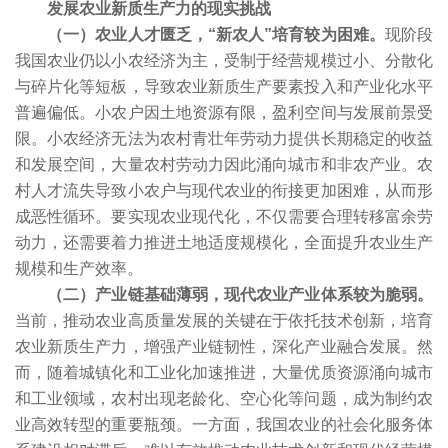
发展农业新质生产力的现实挑战
（一）农业人才匮乏，“新农人”培育较为困难。
现阶段
我国农业仍以小农经济为主，受制于经营规模过小、分散化
与碎片化等短板，导致农业新质生产要素投入和产业化水平
普遍偏低。小农户因土地资源有限，盈利空间与发展前景受
限。小农经济无法为农村青壮年劳动力提供长期稳定的收益
和发展空间，大量农村劳动力因此涌向城市和非农产业。农
村人才流失导致小农户与现代农业的衔接更加困难，从而形
成恶性循环。要实现农业现代化，不仅需要合理转移富余劳
动力，还需要着力推进土地适度规模化，全面提升农业生产
规模和生产效率。
（二）产业链基础薄弱，现代农业产业体系较为脆弱。
当前，推动农业高质量发展的关键在于依托技术创新，培育
农业新质生产力，增强产业链韧性，深化产业融合发展。然
而，随着城镇化和工业化加速推进，大量优质资源涌向城市
和工业领域，农村出现老龄化、空心化等问题，成为制约农
业高效转型的重要瓶颈。一方面，我国农业的社会化服务体