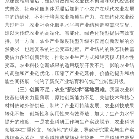
系建设相对滞后，难以有效推动农业技术创新和现代经营模
式普及。社会化服务体系滞后加剧了小农户在现代农业发展
中的边缘化，不利于培育农业新质生产力。在集约化农业经
营过程中，农业社会化服务水平与产业结构调整需求失配，
难以为传统农业的高端化、智能化、绿色化转型提供有效支
持。另一方面，农业产业深度转型升级不仅是创新发展的必
然要求，也是复杂的社会变革过程。产业结构的质态转换需
要借力多维创新活动，推动农业生产方式和经营模式根本性
变革。农业科技创新成果的适用场景开发不足，影响农业结
构调整和产业链优化，压缩了产业链延伸、价值链提升和功
能空间拓展，制约了新兴产业培育和传统产业转型升级。
（三）创新不足，农业“新技术”落地困难。
我国农业科
技基础研究力量薄弱，原始创新能力不足，关键技术和核心
材料依赖外部供应，制约了产业可持续发展。农业科技成果
转化不畅，创新性和实用性未有效释放，加大了生产力水平
提升的难度。一是农业科研工作与生产实践脱节。农业科研
领域存在“重论文、轻落地”的现象，导致研究重点与生产实
践结合不紧密，农业科技成果转化率较低。二是科研资源配