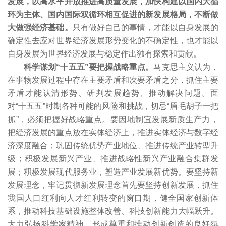
发展，以高水平开放推进高质量发展，加快构建以国内大循
环为主体、国内国际双循环相互促进的新发展格局，不断做
大做强经济基础。
只有做好自己的事情，才能以自身发展的
确定性去应对世界经济发展形势变化的不确定性，也才能以
自身发展为世界经济发展与稳定作出独有探索和贡献。
科学谋划“十五五”要把握战略重点。
马克思主义认为，
在事物发展过程中存在主要矛盾和次要矛盾之分，抓住主要
矛盾才能认清形势、研判发展趋势、推动解决问题。面
对“十五五”时期各种可能的风险和挑战，切忌“眉毛胡子一把
抓”，必须把握好战略重点。要因地制宜发展新质生产力，
把经济发展的重点放在实体经济上，推进实体经济与数字经
济深度融合；巩固传统优势产业地位、推进传统产业转型升
级；积极发展新兴产业、推进战略性新兴产业融合集群发
展；积极发展现代服务业，塑造产业发展新优势。要坚持新
发展理念，牢记贯彻新发展理念首先要坚持创新发展，抓住
我国人口红利向人才红利转变的窗口期，健全国家创新体
系，推动科技基础设施整体改善、科技创新能力大幅跃升。
大力弘扬科学家精神，形成尊重和推动创新创造的良好氛