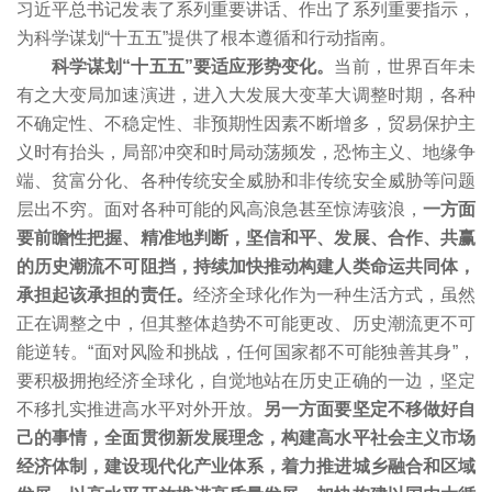
习近平总书记发表了系列重要讲话、作出了系列重要指示，
为科学谋划“十五五”提供了根本遵循和行动指南。
科学谋划“十五五”要适应形势变化。
当前，世界百年未
有之大变局加速演进，进入大发展大变革大调整时期，各种
不确定性、不稳定性、非预期性因素不断增多，贸易保护主
义时有抬头，局部冲突和时局动荡频发，恐怖主义、地缘争
端、贫富分化、各种传统安全威胁和非传统安全威胁等问题
层出不穷。面对各种可能的风高浪急甚至惊涛骇浪，
一方面
要前瞻性把握、精准地判断，坚信和平、发展、合作、共赢
的历史潮流不可阻挡，持续加快推动构建人类命运共同体，
承担起该承担的责任。
经济全球化作为一种生活方式，虽然
正在调整之中，但其整体趋势不可能更改、历史潮流更不可
能逆转。“面对风险和挑战，任何国家都不可能独善其身”，
要积极拥抱经济全球化，自觉地站在历史正确的一边，坚定
不移扎实推进高水平对外开放。
另一方面要坚定不移做好自
己的事情，全面贯彻新发展理念，构建高水平社会主义市场
经济体制，建设现代化产业体系，着力推进城乡融合和区域