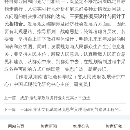
持目标导向和问题导向相统一，既坚定不移地沿着既定目标
稳步前行，又切实可行地分析和解决好各种新情况新问题，
以问题的解决推动目标的达成。
三要坚持项层设计与问计于
民相结合。
发展规划编制涉及经济社会发展方方面面，因此
要有宏观思路、指导原则、战略思想，统筹考虑各层次、各
要素，坚持自上而下做好整体设计，明确未来五年发展的时
间表和路线图。同时，发展规划与人民群众生产生活息息相
关，要坚持人民本位，顺应人民意愿，认真听取人民群众意
见和建议，从群众中来、到群众中去，在规划编制过程中采
取各种可能的方式广纳民意、集思广益、凝聚共识。
【作者系湖南省社会科学院（省人民政府发展研究中
心）中国式现代化研究中心主任、研究员】
上一篇：成彦:推动家政服务行业向更高水平迈进
下一篇：王泽应:湖湘文化赋能马克思主义理论研究与建设工程的战略资源意义和价值
网站首页
智库新闻
智库公告
智库研究