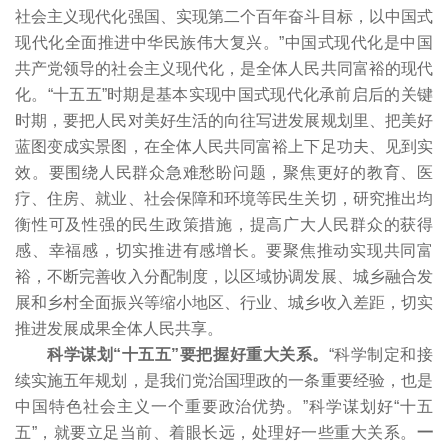
社会主义现代化强国、实现第二个百年奋斗目标，以中国式
现代化全面推进中华民族伟大复兴。”中国式现代化是中国
共产党领导的社会主义现代化，是全体人民共同富裕的现代
化。“十五五”时期是基本实现中国式现代化承前启后的关键
时期，要把人民对美好生活的向往写进发展规划里、把美好
蓝图变成实景图，在全体人民共同富裕上下足功夫、见到实
效。要围绕人民群众急难愁盼问题，聚焦更好的教育、医
疗、住房、就业、社会保障和环境等民生关切，研究推出均
衡性可及性强的民生政策措施，提高广大人民群众的获得
感、幸福感，切实推进有感增长。要聚焦推动实现共同富
裕，不断完善收入分配制度，以区域协调发展、城乡融合发
展和乡村全面振兴等缩小地区、行业、城乡收入差距，切实
推进发展成果全体人民共享。
科学谋划“十五五”要把握好重大关系。
“科学制定和接
续实施五年规划，是我们党治国理政的一条重要经验，也是
中国特色社会主义一个重要政治优势。”科学谋划好“十五
五”，就要立足当前、着眼长远，处理好一些重大关系。
一