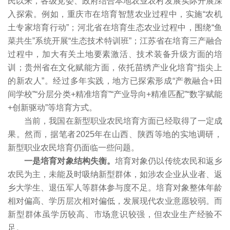
民以来，各级党委、政府结合本地农业农村发展实际开展深
入探索。例如，重庆市在培育智慧农业过程中，实施“农机
土专家培育行动”；河北省在培育生态农业过程中，围绕“鱼
菜共生”系统开展“生态技术特训班”；江苏省在培育三产融合
过程中，加大有关土地要素激活、技术装备升级方面的培
训；贵州省在文化赋能方面，依托苗绣产业化培育“指尖上
的新农人”。经过多年实践，地方已探索形成“产教融合+田
间学校”“分层分类+精准培育”“产业导向+精准匹配”“数字赋能
+创新驱动”等培育方式。
当前，我国在新型职业农民培育方面已经取得了一定成
果。然而，据笔者2025年在山西、陕西等地的实地调研，
新型职业农民培育仍面临一些问题。
一是培育对象结构失衡。
培育对象仍以传统农民和返乡
农民为主，未能及时吸纳新型群体，如涉农企业从业者、返
乡大学生、退伍军人等群体参与度不足。培育对象整体年龄
相对偏高、学历层次相对偏低，发展现代农业意愿较弱。而
新型群体虽学历较高、市场意识较强，但农业生产经验不
足。