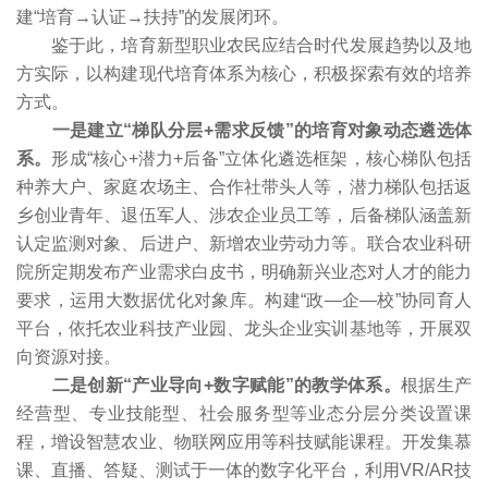
建“培育→认证→扶持”的发展闭环。
鉴于此，培育新型职业农民应结合时代发展趋势以及地
方实际，以构建现代培育体系为核心，积极探索有效的培养
方式。
一是建立“梯队分层+需求反馈”的培育对象动态遴选体
系。
形成“核心+潜力+后备”立体化遴选框架，核心梯队包括
种养大户、家庭农场主、合作社带头人等，潜力梯队包括返
乡创业青年、退伍军人、涉农企业员工等，后备梯队涵盖新
认定监测对象、后进户、新增农业劳动力等。联合农业科研
院所定期发布产业需求白皮书，明确新兴业态对人才的能力
要求，运用大数据优化对象库。构建“政—企—校”协同育人
平台，依托农业科技产业园、龙头企业实训基地等，开展双
向资源对接。
二是创新“产业导向+数字赋能”的教学体系。
根据生产
经营型、专业技能型、社会服务型等业态分层分类设置课
程，增设智慧农业、物联网应用等科技赋能课程。开发集慕
课、直播、答疑、测试于一体的数字化平台，利用VR/AR技