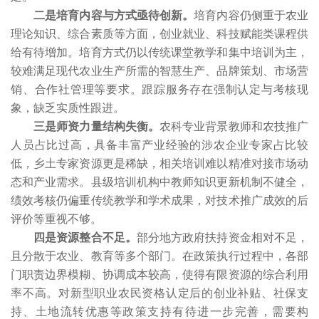
二是培育内容与方式亟待创新。
培育内容仍侧重于农业
理论知识、综合素质等方面，创业就业、科技赋能类课程供
给有待增加。培育方式仍以传统课堂教学和集中培训为主，
较难满足现代农业生产所需的智慧生产、品牌策划、市场营
销、合作社管理等要求。跟踪服务存在强制认定与考核现
象，缺乏实质性跟进。
三是师资力量结构失衡。
农科专业背景教师和农技推广
人员占比过高，具备丰富产业经验的涉农企业专家占比较
低，乡土专家资源更是稀缺，相关培训难以精准对接市场动
态和产业需求。县级培训机构中教师知识更新机制不健全，
绩效考核仍偏重传统教学和学术成果，对技术推广成效的后
评价等重视不够。
四是资源整合不足。
部分地方政府扶持资金相对不足，
且分散于农业、教育等多个部门。在政策执行过程中，各部
门职责边界模糊、协调成本较高，使得有限资源的综合利用
率不高。对新型职业农民资格认定后的创业补贴、社保支
持、土地流转优惠等政策支持有待进一步完善，需要构