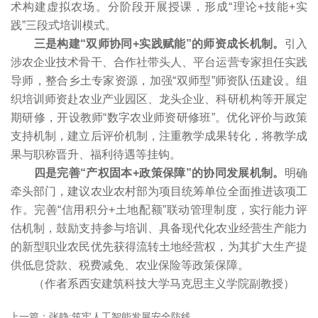
术构建虚拟农场。分阶段开展授课，形成“理论+技能+实
践”三段式培训模式。
三是构建“双师协同+实践赋能”的师资成长机制。
引入
涉农企业技术骨干、合作社带头人、平台运营专家担任实践
导师，整合乡土专家资源，加强“双师型”师资队伍建设。组
织培训师资赴农业产业园区、龙头企业、科研机构等开展定
期研修，开设教师“数字农业师资研修班”。优化评价与政策
支持机制，建立后评价机制，注重教学成果转化，将教学成
果与职称晋升、福利待遇等挂钩。
四是完善“产权固本+政策保障”的协同发展机制。
明确
牵头部门，建议农业农村部为项目统筹单位全面推进该项工
作。完善“信用积分+土地配额”联动管理制度，实行能力评
估机制，鼓励支持参与培训、具备现代化农业经营生产能力
的新型职业农民优先获得流转土地经营权，为其扩大生产提
供低息贷款、税费减免、农业保险等政策保障。
（作者系西安建筑科技大学马克思主义学院副教授）
上一篇：张静:筑牢人工智能发展安全防线