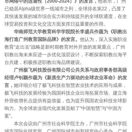
市网络中的连通性（2000-2024）》的发言，
他表示，广州
已稳居Alpha级世界一线城市之列，全球排名第22，凸显了
其快速发展的城市综合实力和持续提升的全球联通度，在全
球贸易投资和文化交流方面发挥日益重要的作用。
华南师范大学教育科学学院院长李盛兵作题为《职教出
海打造广州教育国际品牌》的发言。
他认为，深入实施职业
教育“走出去”战略是新时期教育对外开放的发展重点，广州
职教出海未来应进一步优化顶层设计，不断探索职教出海平
台共建，积极推进职教出海品牌建设。
广州极飞科技股份有限公司公共关系与政府事务部高级
经理卢钊颖作题为《新质生产力驱动的全球农业革命》的发
言，
她详细介绍了极飞科技在智慧农业技术的应用与成果，
极飞科技的发展经验为我国科技企业出海拓展市场、建立海
外营收增长点提供有益借鉴，也为提升我国农业科技全球影
响力、为全球农业现代化发展贡献了“中国智慧”与“中国方
案”。
本次会议由广州市社会科学院主办，广州市社会科学院
城市国际化研究所、广州国际城市创新研究中心承办，广州