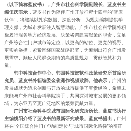
（以下简称蓝皮书），广州市社会科学院副院长、蓝皮书主
编伍庆表示，
蓝皮书作为陪伴广州开放征程十四年的“智库
伙伴”，将继续以扎实数据、深度分析，为规划编制提供学
理支撑，为城市发展注入智慧动能。广州市社会科学院将积
极履行服务地方经济发展、决策咨询建言献策的职责，立足
广州综合性门户城市等定位，以更高的站位、更宽的视野、
更实的举措，紧紧围绕国家战略部署，为编制出符合广州发
展需求、顺应人民群众期待的高质量规划，贡献智慧和力
量。
韩中科技合作中心、韩国科技部软件政策研究所首席研
究员、蓝皮书外籍编委金俊渊作视频致辞。他表示，
广州的
发展成就为追求创新与开放的城市提供了宝贵经验，希望未
来能与广州市社会科学院携手，共同探讨城市发展的更多领
域，为东亚乃至更广泛地区的繁荣贡献力量。
广州市社会科学院城市国际化研究所所长、蓝皮书执行
主编姚阳介绍了蓝皮书的最新研究成果。蓝皮书提出，
广州
将在“全国综合性门户”功能定位与“城市国际化路径”的辩证