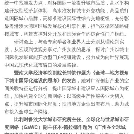
统一中找准发力点，对标国际一流提升城市品质，高水平构
建开放型经济新体制，高水准发挥城市外交功能，高品质打
造国际城市品牌，高标准建设国际性综合交通枢纽，充分彰
显粤港澳大湾区区域发展核心引擎作用，担当双循环战略链
接城市，构建支撑对外开放和国际合作的综合性门户枢纽。
研讨会上，与会专家学者和业界人士分别从理论到实
践，从宏观到微观分享对广州实践的思考，探讨广州以城市
国际化发展赋能开放型门户枢纽建设，努力成为向世界展现
中国式现代化城市窗口的发展路径。
暨南大学经济学院副院长钟韵作题为《全球—地方视角
下城市国际化建设的思考》的发言，
她对广深创新产业的空
间关联特征进行分析，提出国际城市建设应以国际城市为枢
纽，加快构建全球创新网络；以高级生产性服务业为切入
点，提升城市国际化程度；扶持地方企业出海布局，助力城
市接入全球生产网络。
比利时鲁汶大学城市研究所主任、全球化与世界城市研
究网络（GaWC）副主任本·德拉德作题为《广州在全球城