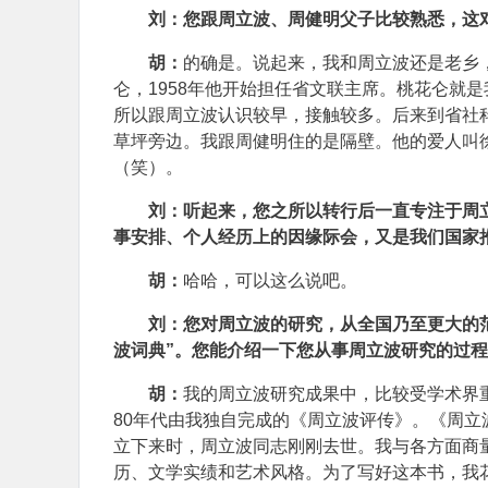
刘：您跟周立波、周健明父子比较熟悉，这
胡：
的确是。说起来，我和周立波还是老乡，
仑，1958年他开始担任省文联主席。桃花仑就
所以跟周立波认识较早，接触较多。后来到省社
草坪旁边。我跟周健明住的是隔壁。他的爱人叫
（笑）。
刘：听起来，您之所以转行后一直专注于周
事安排、个人经历上的因缘际会，又是我们国家
胡：
哈哈，可以这么说吧。
刘：您对周立波的研究，从全国乃至更大的
波词典”。您能介绍一下您从事周立波研究的过
胡：
我的周立波研究成果中，比较受学术界
80年代由我独自完成的《周立波评传》。《周立波
立下来时，周立波同志刚刚去世。我与各方面商
历、文学实绩和艺术风格。为了写好这本书，我