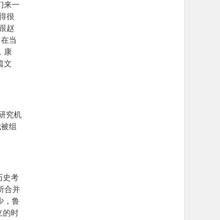
们来一
得很
跟赵
，在当
，康
篇文
研究机
我被组
历史考
所合并
少，鲁
立的时