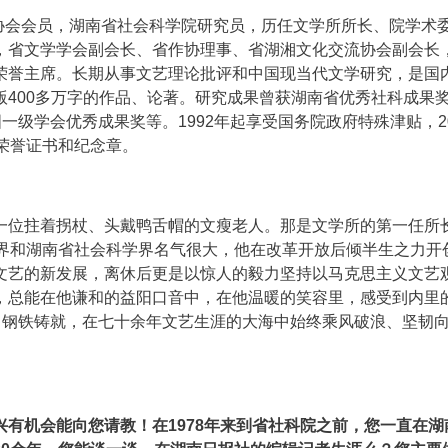
家协会会员，湖南省社会科学院研究员，历任文学所所长、院学术
，省文学学会副会长、省作协理事、省湖湘文化交流协会副会长
荣誉主席。长期从事文艺理论批评和中国现当代文学研究，是国
400多万字的作品、论著。研究成果曾获湖南省优秀社科成果
一级学会优秀成果奖等。1992年起享受国务院政府特殊津贴，20
荣誉证书和纪念章。
一位拄着拐杖、头戴鸭舌帽的文瘦老人。那是文学所的第一任所
究界和湖南省社会科学界名气很大，他在改革开放后倾半生之力开
文艺的新发展，离休后更是以惊人的毅力坚持以马克思主义文艺
，总能在他谦和的益阳口音中，在他温暖的笑容里，感受到内里
、钢铁铸就，在七十余年文艺生涯的大海中始终乘风破浪、坚韧
有机会能向您请教！在1978年来到省社科院之前，您一直在湖