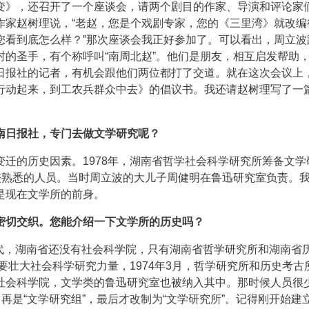
变》，还召开了一个座谈会，请两个剧目的作家、导演和评论家
作家赵树理说，“老赵，您是个戏剧专家，您的《三里湾》就改编
您看到底怎么样？”那次座谈会我正好参加了。可以看出，周立波
的圣手，有个称呼叫“南周北赵”。他们是朋友，相互启发帮助
日报社的记者，有机会跟他们两位都打了交道。就在这次会议上
行动起来，到工农兵群众中去》的倡议书。我还请赵树理写了一
南日报社，专门去做文学研究呢？
迁的历史因素。1978年，湖南省哲学社会科学研究所筹备文学
较熟悉的人员。当时周立波的大儿子周健明在鲁迅研究室负责。
是现在文学所的前身。
密切交织。您能介绍一下文学所的历史吗？
0年代，湖南省还没有社会科学院，只有湖南省哲学研究所和湖南省
了要壮大社会科学研究力量，1974年3月，哲学研究所和历史考古
社会科学院，文学类的鲁迅研究室也被纳入其中。那时候人员很
再是“文学研究组”，最后才改制为“文学研究所”。记得刚开始建