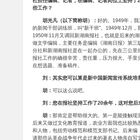
社担任编辑、记者，在编辑、记者岗位上坚持了
些工作？
胡光凡（以下简称胡）：
好的。1949年，
的新闻干部训练班，叫“新干班”。1949年12
1950年11月又调回新湖南报社，也就是后来
做文学编辑，主要任务是编辑《湖南日报》第三
分社和新湖南报社是在一起办公的，先在三公里街
报社工作的确很辛苦，责任重，压力很大。手里
在想选题、准备稿件。
刘：其实您可以算是新中国新闻宣传系统培
胡：
可以这么说吧。
刘：您在报社坚持工作了20余年，这对您
胡：
那肯定是帮助很大的。第一是能接触现
后来又做过文化教育报道，农业方面我也比较熟
和人物，包括劳动模范和模范支部书记。后来编《
请那些从革命战争年代走过来的著名人物亲自写