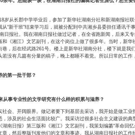
20余年。您能谈一谈，在湖南日报社的编辑记者生涯么？您主要
我18岁从长郡中学毕业后，参加了新华社湖南分社和新湖南报社
月，我从“新干班”结束学习后，就被分配到中共湘乡县委担任通讯干
的湖南日报社。我在湖南日报社做过记者，在全省跑新闻，后来又专
版和《湘江》文艺副刊，在这个岗位上做了很多年。当时，新华
巷，后在经武路261号。楼上是新华社湖南分社，楼下就是我
头若没有几篇有分量的稿子，晚上都睡不着觉。所以日常的工作
养的第一批干部？
后来从事专业性的文学研究有什么样的积累与滋养？
实社会、开阔眼界。做记者要下到基层去采访，我开始是做工业
悉，涉及的社会生活面比较广。我采访过很多社会主义建设的典
湖南日报》第三版和《湘江》文艺副刊，我策划编纂“革命回忆
文章，然后整版刊发他们的文章和事迹。我从湖南日报社的工作