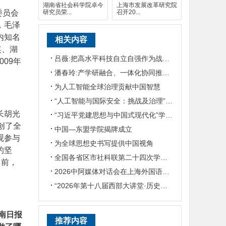
湖南省社会科学院卓今
上海市发展改革研究院
委员会
研究员荣...
召开20...
，毛泽
内知名
相关内容
奖、湖
吕薇:把高水平科技自立自强作为战略支撑
09年
潘春玲:产学研融合、一体化协同推动农业科技创新
为人工智能全球治理贡献中国智慧
“人工智能与国际安全：挑战及治理”国际学术研讨会在京召开
长胡光
“习近平党建思想与中国式现代化”学术研讨会在华东政法大学举行
创了全
中国—东盟学院揭牌成立
观参与
为全球思想史书写提供中国视角
的坚
全国各省区市社科联第二十四次学会工作会议在蓉召开
向前，
2026中阿媒体对话会在上海外国语大学举行
“2026年第十八届西部大讲堂·历史学论坛”在陕西师范大学举行
南日报
推荐内容