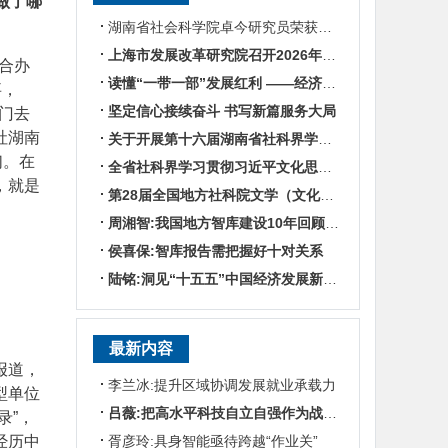
做了哪
湖南省社会科学院卓今研究员荣获第九届鲁迅文学奖
上海市发展改革研究院召开2026年半年度工作会议
联合办
读懂“一带一部”发展红利 ——经济学专家谈湖南区位优势
事，
坚定信心接续奋斗 书写新篇服务大局
门去
社湖南
关于开展第十六届湖南省社科界学术年会征文活动的通知
们。在
全省社科界学习贯彻习近平文化思想座谈会发言摘编
，就是
第28届全国地方社科院文学（文化）所所长联席会暨“数智时代地方文化IP建设”学术研讨
周湘智:我国地方智库建设10年回顾与展望
侯喜保:智库报告需把握好十对关系
陆铭:洞见“十五五”中国经济发展新趋势——对话上海交通大学中国发展研究院执行院长陆铭
最新内容
报道，
李兰冰:提升区域协调发展就业承载力
型单位
吕薇:把高水平科技自立自强作为战略支撑
录”，
经历中
胥彦玲:具身智能亟待跨越“作业关”