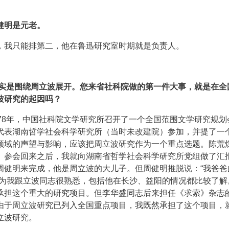
健明是元老。
，我只能排第二，他在鲁迅研究室时期就是负责人。
其实是围绕周立波展开。您来省社科院做的第一件大事，就是在全
波研究的起因吗？
78年，中国社科院文学研究所召开了一个全国范围文学研究规划
代表湖南哲学社会科学研究所（当时未改建院）参加，并提了一
领域的声望与影响，应该把周立波研究作为一个重点选题。陈荒
。参会回来之后，我就向湖南省哲学社会科学研究所党组做了汇
周健明来完成，他是周立波的大儿子。但周健明推脱说：“我爸爸
因为我跟立波同志很熟悉，包括他在长沙、益阳的情况都比较了解
承担这个重大的研究项目。但李华盛同志后来担任《求索》杂志
由于周立波研究已列入全国重点项目，我既然承担了这个项目，
立波研究。