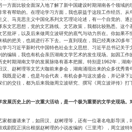
另一方面比较全面深入地了解了新中国建设时期湖南各个领域的
非常有帮助的。在理论学习方面，我也获益于这段工作经历。从
主义、马克思主义中国化系列文艺理论论述，有一个自觉的、逐
泽东文艺思想，党的文艺路线、文艺政策，我都比较熟悉。这个
文艺批评，以及后来做周立波研究的底气与动力所在。你如果不
来稿的把关，也就进行不下去。一直到现在，我已经离休20多年
去学习习近平新时代中国特色社会主义思想、习近平总书记关于
刊的编辑，我也有机会亲历湖南文学艺术的发生现场。如因工作
史时期湖南文学的发展脉络有基本把握。特别是1962年，湖南
田汉、赵树理等文艺大咖前来参会，湖南涌现出来的众多优秀青
。我既是记者，也是与会代表，有机会参与这次盛会，并记录下
家们的交往，都为后来我做周立波研究、撰写《周立波评传》打
学发展历史上的一次重大活动，是一个极为重要的文学史现场。
艺家都邀请来了，如田汉、赵树理等，还有一位著名电影导演，
鼓戏剧院正演出根据赵树理的小说改编的《三里湾》，周立波特