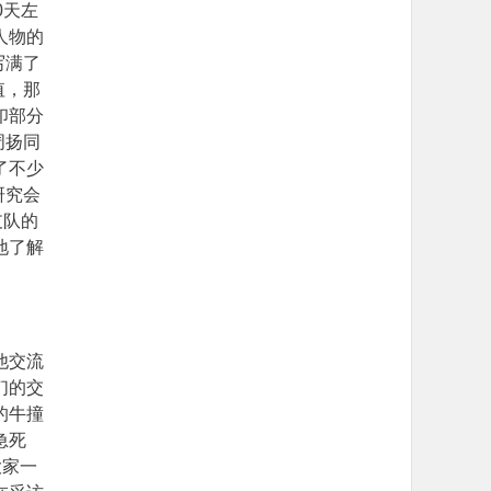
0天左
人物的
写满了
值，那
印部分
周扬同
了不少
研究会
支队的
地了解
他交流
们的交
的牛撞
急死
大家一