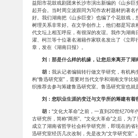
益阳市花鼓戏剧团来长沙市演出新编的《山乡巨
起开会。当时周立波跟同为写作农村题材的著名
好。我们湖南把《山乡巨变》也编了个花鼓戏，
树理关系非常好。在文学创作上，他们都是写农村
代文坛上相互呼应，有很深的友谊。我作为湖南
濯、柯兰等十位著名湘籍作家联名发出了《立即
章，发在《湖南日报》。
刘：那是什么样的机缘，让您后来离开了湖
胡：
我从记者编辑转行做文学研究，有机构变
构“鲁迅研究室”，需要对当代文学和湖南文学比
织推荐去参与筹建鲁迅研究室。鲁迅研究室也就
刘：您职业生涯的变迁与文学所的筹建有着
胡：
“文化大革命”之前，一直到20世纪7
古研究所，简称“两所”。“文化大革命”之后，为
成立了湖南省哲学社会科学研究所，即现在的省
迅研究室经历几次改制，先是改为“文学研究室”，