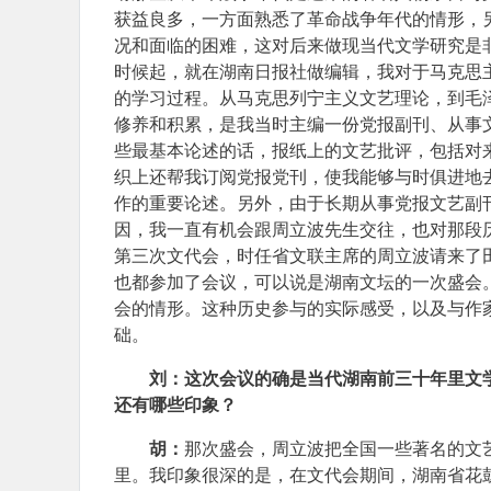
获益良多，一方面熟悉了革命战争年代的情形，
况和面临的困难，这对后来做现当代文学研究是
时候起，就在湖南日报社做编辑，我对于马克思
的学习过程。从马克思列宁主义文艺理论，到毛
修养和积累，是我当时主编一份党报副刊、从事
些最基本论述的话，报纸上的文艺批评，包括对
织上还帮我订阅党报党刊，使我能够与时俱进地
作的重要论述。另外，由于长期从事党报文艺副
因，我一直有机会跟周立波先生交往，也对那段历
第三次文代会，时任省文联主席的周立波请来了
也都参加了会议，可以说是湖南文坛的一次盛会
会的情形。这种历史参与的实际感受，以及与作
础。
刘：这次会议的确是当代湖南前三十年里文
还有哪些印象？
胡：
那次盛会，周立波把全国一些著名的文
里。我印象很深的是，在文代会期间，湖南省花