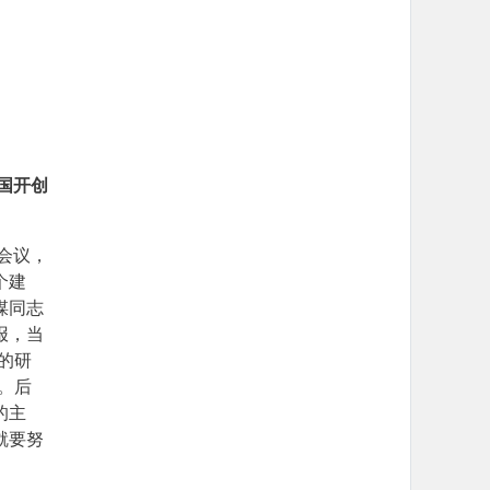
国开创
会议，
个建
煤同志
报，当
的研
。后
的主
就要努