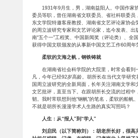
1931年9月生，男，湖南益阳人。中国作
委员等职，曾任湖南省文联委员、省社科联委员
东文学院特邀客座教授、湖南省文艺评论家协会
的周立波研究专家和文艺评论家，迄今发表、出版
南“五个一”工程奖、中国新闻奖（评论类）、全国
获得中国文联颁发的从事新中国文艺工作60周年
柔软的文海之帆，钢铁铸就
在湖南省社会科学院的大院里，时常会看到
凡，今年已经92岁高龄。胡所长在当代文学研
国周立波研究的全新局面，长年关注湖南文学和
文艺批评，直至当下。在跟胡所长交流的过程中
韧。我时常联想到他“钢帆”的笔名，柔软的船帆
不就是胡所长漫漫学术人生路的真实写照吗？
人生：从“报人”到“学人”
刘启民（以下简称刘）：胡老所长好，很高兴