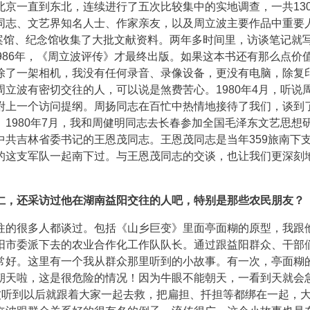
京一直到东北，连续进行了五次比较集中的实地调查，一共13
同志、文艺界知名人士、作家亲友，以及周立波主要作品中重要
档案馆、纪念馆收集了大批文献资料。两年多时间里，访谈笔记就
986年，《周立波评传》才最终出版。如果这本书还有那么点价
除了一架相机，我没有任何录音、录像设备，更没有电脑，除复
立波有密切交往的人，可以说是煞费苦心。1980年4月，听说
附上一个访问提纲。周扬同志在百忙中热情地接待了我们，谈到
1980年7月，我和周健明同志去长春参加全国毛泽东文艺思想
共吉林省委书记的王恩茂同志。王恩茂同志是当年359旅南下
的这支军队一起南下过。与王恩茂同志的交谈，也让我们更深刻
仁，还采访过他在湖南益阳交往的人吧，特别是那些农民朋友？
往的很多人都谈过。包括《山乡巨变》里面亭面糊的原型，我跟
阳市委派下去的农业合作化工作队队长。通过跟益阳群众、干部
常好。这里有一个我从群众那里听到的小故事。有一次，亭面糊
朝天啦，这是很危险的情况！因为牛眼不能朝天，一看到天就会
波听到以后就跟着大家一起去救，把扁担、扦担等都绑在一起，