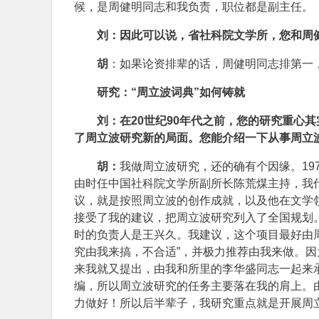
候，是周健明同志和我负责，职位都是副主任。
刘：因此可以说，省社科院文学所，您和周
胡
：如果论资排辈的话，周健明同志排第一
研究：“周立波词典”如何铸就
刘：在20世纪90年代之前，您的研究重心
了周立波研究新的局面。您能介绍一下从事周立
胡：
我做周立波研究，还的确有个因缘。19
由时任中国社科院文学所副所长陈荒煤主持，我
议，就是按照周立波的创作成就，以及他在文学
接受了我的建议，把周立波研究列入了全国规划
时的负责人是王兴久。我建议，这个项目最好由
究由我来搞，不合适”，并极力推荐由我来做。
来我就又提出，由我和所里的李华盛同志一起来
编，所以周立波研究的任务主要落在我的肩上。
力做好！所以后半辈子，我研究重点就是开展周