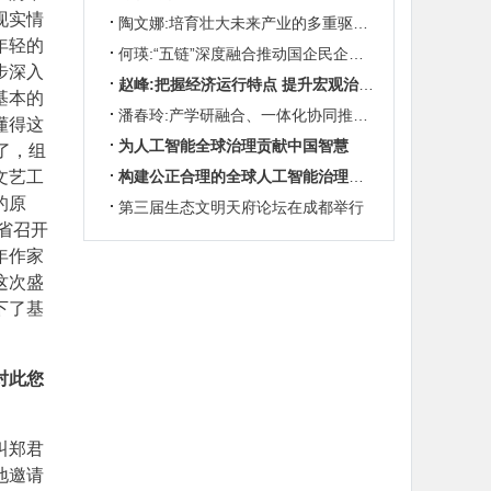
现实情
陶文娜:培育壮大未来产业的多重驱动机制
年轻的
何瑛:“五链”深度融合推动国企民企协同发展
步深入
赵峰:把握经济运行特点 提升宏观治理效能
基本的
潘春玲:产学研融合、一体化协同推动农业科技创新
懂得这
为人工智能全球治理贡献中国智慧
了，组
文艺工
构建公正合理的全球人工智能治理体系
的原
第三届生态文明天府论坛在成都举行
省召开
年作家
这次盛
下了基
对此您
叫郑君
地邀请