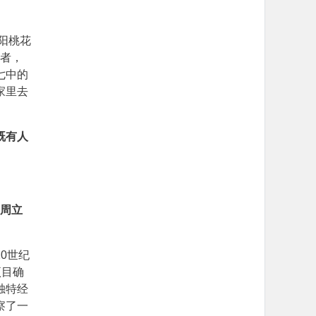
阳桃花
记者，
七中的
家里去
既有人
“周立
0世纪
项目确
独特经
察了一