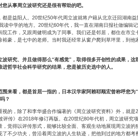
对您从事周立波研究还是很有帮助的吧。
都是益阳人。20世纪50年代周立波就将户籍从北京迁回湖南益
是我读中学的地方。20世纪60年代，我一直在湖南日报社做编辑
科院工作，又跟周健明成为了同事。我们还是邻居，都住在市立
徐裕豪，是七中的老师。当时我还经常从窗户爬到草坪里，到他
立波研究、并且做得那么“有感觉”，取得很多开创性的成果，这
推进哲学社会科学研究的结果，您是被历史选中的人。
范围来看，都是首屈一指的，日本汉学家阿赖耶顺宏曾称呼您为
程吗？
重视的，除了和李华盛合作编著的《周立波研究资料》外，就是2
评传》在2018年修订再版。在20世纪80年代初，周立波研究
量，觉得以评传形式，能够比较全面、客观生动地展现周立波的
花了不少功夫，曾沿着周立波的人生轨迹，把他到过的地方都考