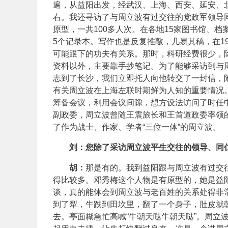
遍，从益阳出发，经武汉、上海、西安、延安、北
右。我还寻访了与周立波有过交往的党政军领导
原型，一共100多人次。在各地15家图书馆、
5个记录本。写作也是反复推敲，几易其稿，在1
可能跟下的功夫有关系。那时，科研经费很少，
资料以外，主要靠手抄笔记。为了能够采访到与周
志到了长沙，我们立即托人向他转交了一封信，
有关周立波在上海左联时期鲜为人知的重要情况。
筹备会议，利用会议间隙，想方设法访问了时任中
副政委，周立波曾随王震旅长和王首道政委率领
了作为战士、作家、学者“三位一体”的周立波。
刘：您除了采访周立波平生交往的领导、同
胡：
那是有的。我到益阳跟与周立波有过交
得比较多。邓秀梅这个人物是有原型的，她是益
谈，真的能体会到周立波与老百姓的关系处得非
到了犁，牛跌到田坎里，翻了一个身子，肚皮就
去。亭面糊急忙高喊“牛朝天哒牛朝天哒”。周立