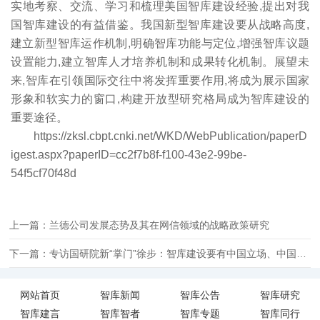
实地考察、交流、学习和梳理美国智库建设经验,提出对我
国智库建设的有益借鉴。我国新型智库建设要从战略高度,
建立新型智库运作机制,明确智库功能与定位,增强智库议题
设置能力,建立智库人才培养机制和成果转化机制。展望未
来,智库在引领国际交往中将发挥重要作用,将成为展示国家
形象和软实力的窗口,构建开放型研究格局成为智库建设的
重要途径。
https://zksl.cbpt.cnki.net/WKD/WebPublication/paperD
igest.aspx?paperID=cc2f7b8f-f100-43e2-99be-
54f5cf70f48d
上一篇：​兰德公司发展态势及其在网信领域的战略政策研究
下一篇：专访国研院新“掌门”徐步：智库建设要有中国立场、中国气派
网站首页
智库新闻
智库公告
智库研究
智库建言
智库智者
智库专题
智库同行