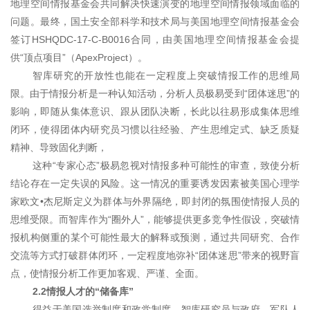
地理空间情报基金会共同解决快速演变的地理空间情报领域面临的
问题。最终，国土安全部科学和技术局与美国地理空间情报基金会
签订HSHQDC-17-C-B0016合同，由美国地理空间情报基金会提
供“顶点项目”（Apex
Project）。
智库研究的开放性也能在一定程度上突破情报工作的思维局
限。由于情报分析是一种认知活动，分析人员极易受到“团体迷思”的
影响，即随从集体意识、跟从团队决断，长此以往易形成集体思维
闭环，使得团体内研究员习惯以往经验、产生思维定式、缺乏质疑
精神、导致固化判断，
这种“专家心态”极易忽视对情报多种可能性的审查，致使分析
结论存在一定失误的风险。这一情况的重要诱发因素被美国心理学
家欧文•杰尼斯定义为群体与外界隔绝，即封闭的氛围使情报人员的
思维受限。而智库作为“圈外人”，能够提供更多竞争性假设，突破情
报机构侧重的某个可能性最大的解释或预测，通过共同研究、合作
交流等方式打破群体闭环，一定程度地弥补“团体迷思”带来的视野盲
点，使情报分析工作更加客观、严谨、全面。
2.2情报人才的“储备库”
得益于美国选举制度和政党制度，智库研究员与政府、军队人