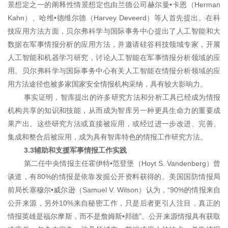
景想定之一的阐释性情景想定也由兰德公司赫尔曼•卡恩（Herman
Kahn）、哈维•德维尔德（Harvey Deveerd）等人首先提出
。在科
技应用方法方面，贝尔弗科学与国际事务中心提出了人工智能和大
数据在军事情报分析的应用方法，并邀请硅谷科技领域专家，开展
人工智能和机器学习研究，讨论人工智能在军事情报分析领域的应
用。贝尔弗科学与国际事务中心有关人工智能在情报分析领域的应
用方法途径也被多家国家安全情报机构采纳，具有较大影响力。
事实证明，智库提出的许多研究方法和分析工具已经成为情报
机构共享的知识和技能，从而成为智库另一种更具生命力的重要成
果产出。这些研究方法或直接被应用，或经过进一步改进、完善、
集成和整合后被应用，成为具有智库特色的情报工作研究方法。
3.3辅助和支援军事情报工作实践
第二任中央情报主任霍伊特•范登堡（Hoyt
S. Vandenberg）曾
谈道，有80%的情报是依靠发掘公开资料获得的。美国国防情报局
前局长塞穆尔•威尔逊（Samuel V.
Wilson）认为，“90%的情报来自
公开来源，另外10%来自秘密工作，只是后者更引人注目，真正的
情报英雄是福尔摩斯，而不是詹姆斯•邦德”。公开来源情报具有获取