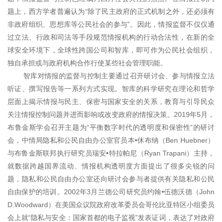
题上，西方学者普遍认为“除了民主政府的正式机制之外，还必须有
非政府组织、思想库等公民社会的参与”。因此，情报监督不仅仅通
过立法、行政和司法等手段规范情报机构的行动合法性，在新的全
球安全环境下，全球性跨国公司和智库，即可作为公民社会组织，
独自承担或与政府机构合作行使某些社会管理职能。
智库对情报的监督与控制主要通过召开研讨会、参与情报立法
听证、撰写报告等一系列方式实现。智库的科学研究在理论和哲学
层面上揭示情报与民主、保密与国家安全的关系，教育与引导民众
关注情报控制问题并进而影响或改变政府的情报决策。2019年5月，
布鲁金斯学会召开主题为“平衡数字时代的透明度和保密性”的研讨
会，中情局隐私和公民自由办公室官员本•休布纳（Ben
Huebner）
与布鲁金斯联邦执行研究员瑞安•特拉帕尼（Ryan
Trapani）主持，
就数据跨越国界流动、情报机构透明度方面提出了很多尖锐的问
题，隐私和公民自由办公室还向研讨会参与者提供有关隐私和公民
自由保护的培训。2002年3月兰德公司研究员约翰•伍德沃德（John
D.Woodward）在美国众议院政府改革委员会哥伦比亚特区小组委员
会上就“隐私与安全：国家首都的电子监视”发表证词，表达了对政府