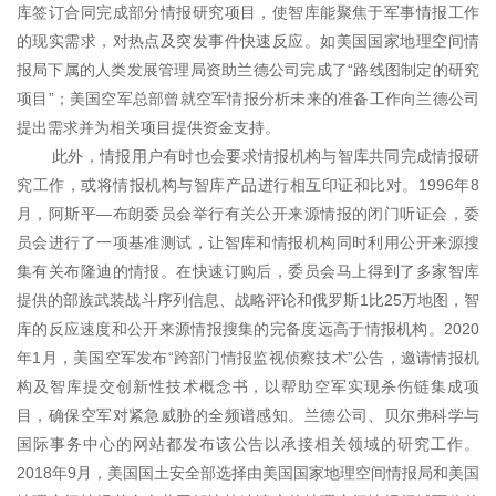
库签订合同完成部分情报研究项目，使智库能聚焦于军事情报工作
的现实需求，对热点及突发事件快速反应。如美国国家地理空间情
报局下属的人类发展管理局资助兰德公司完成了“路线图制定的研究
项目”；美国空军总部曾就空军情报分析未来的准备工作向兰德公司
提出需求并为相关项目提供资金支持。
此外，情报用户有时也会要求情报机构与智库共同完成情报研
究工作，或将情报机构与智库产品进行相互印证和比对。1996年8
月，阿斯平—
布朗委员会举行有关公开来源情报的闭门听证会，
委
员会进行了一项基准测试，让智库和情报机构同时利用公开来源搜
集有关布隆迪的情报。在快速订购后，委员会马上得到了多家智库
提供的部族武装战斗序列信息、战略评论和俄罗斯1比25万地图，智
库的反应速度和公开来源情报搜集的完备度远高于情报机构。2020
年1月，美国空军发布“跨部门情报监视侦察技术”公告，邀请情报机
构及智库提交创新性技术概念书，以帮助空军实现杀伤链集成项
目，确保空军对紧急威胁的全频谱感知。兰德公司、贝尔弗科学与
国际事务中心的网站都发布该公告以承接相关领域的研究工作。
2018年9月，美国国土安全部选择由美国国家地理空间情报局和美国