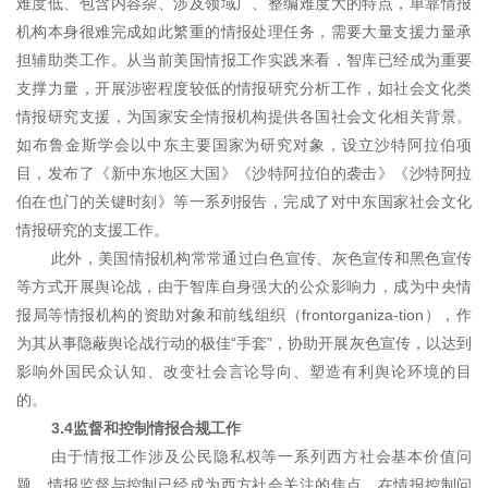
难度低、包含内容杂、涉及领域广、整编难度大的特点，单靠情报
机构本身很难完成如此繁重的情报处理任务，需要大量支援力量承
担辅助类工作。从当前美国情报工作实践来看，智库已经成为重要
支撑力量，开展涉密程度较低的情报研究分析工作，如社会文化类
情报研究支援，为国家安全情报机构提供各国社会文化相关背景。
如布鲁金斯学会以中东主要国家为研究对象，设立沙特阿拉伯项
目，发布了《新中东地区大国》《沙特阿拉伯的袭击》《沙特阿拉
伯在也门的关键时刻》等一系列报告，完成了对中东国家社会文化
情报研究的支援工作。
此外，美国情报机构常常通过白色宣传、灰色宣传和黑色宣传
等方式开展舆论战，由于智库自身强大的公众影响力，成为中央情
报局等情报机构的资助对象和前线组织（front
organiza-
tion），作
为其从事隐蔽舆论战行动的极佳“手套”，协助开展灰色宣传，以达到
影响外国民众认知、改变社会言论导向、塑造有利舆论环境的目
的。
3.4监督和控制情报合规工作
由于情报工作涉及公民隐私权等一系列西方社会基本价值问
题，情报监督与控制已经成为西方社会关注的焦点。在情报控制问