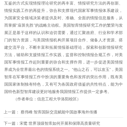
互鉴的方式实现情报理论研究的再丰富、情报研究方法的再创新、
情报实践工作的再提升，弥合和支撑现代国家军事情报体系建设，
为国家安全领域决策者提供及时、准确、全面的情报信息服务，从
而掌握“庙算先胜”的战略主动权。美国智库情报研究工作的繁荣与发
展正是基于这样的认识和迫切需要，通过汇聚政府、行业和学术部
门的智力资源，与美国情报机构开展项目合作、储备人才资源、搭
建交流平台，不断丰富和拓展情报基础理论，探索和创新情报研究
方法，辅助和支援情报工作实践，监督和控制情报合规工作，对美
国军事情报工作起到重要的弥合和支撑作用，进一步促进美国情报
界成为全世界最出色的情报系统之一。“他山之石，可以攻玉”，美国
智库在军事情报工作中扮演的重要角色和发挥的突出作用，既有美
国国家体制独有特色，又有可为各国政府借鉴的共性特点，能为中
国特色新型智库建设更好地服务我国情报工作提供一定参考。
（作者单位：信息工程大学洛阳校区）
上一篇： 蔡伟峰:智库国际交流赋能中国故事海外传播
下一篇：宋鹭:世界顶级智库如何开展和保障高质量研究