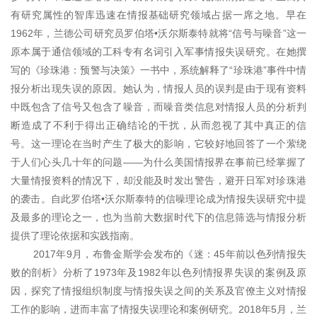
有研究属性的智库迅速在情报基础研究领域占据一席之地。早在
1962年，兰德公司研究员罗伯塔•沃尔斯泰特就将“信号与噪音”这一
原本属于通信领域的工科专有名词引入军事情报失误研究。在她撰
写的《珍珠港：预警与决策》一书中，系统解释了“珍珠港”事件中情
报分析出现失误的原因。她认为，
情报人员的误判是由于现有资料
中既包含了信号又包含了噪音，而噪音类信息对情报人员的分析判
断造成了不利于得出正确结论的干扰，从而忽视了其中真正的信
号。这一理论在当时产生了极大的影响，它较好地回答了一个萦绕
于人们心头几十年的问题——为什么美国情报界在事前已经掌握了
大量情报资料的情况下，却没能及时发出警告，避开日军对珍珠港
的袭击。自此罗伯塔•沃尔斯泰特的信噪理论成为情报失误研究中提
及最多的理论之一，也为当前大数据时代下的信息筛选与情报分析
提供了理论依据和实践指南。
2017年9月，布鲁金斯学会发布的《迷：45年前以色列情报失
败的剖析》分析了1973年及1982年以色列情报界失误的案例及原
因，探究了情报组织制度与情报失误之间的关系及官僚主义对情报
工作的影响，进而丰富了情报失误理论和案例研究。2018年5月，兰