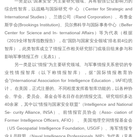
一类是以“国家安全”为主要研究领域、具有较强公众影响力的
综合性智库，以战略与国际研
究 中 心 （Center for Strategic and
International Studies）、兰德公司（Rand
Corporation）、布鲁金
斯学会(Brookings Institution)、贝尔弗科学与国际事务中心（Belfer
Center
for Science and In- ternational
Affairs）等为代表（根据
《2019全球智库指数报告》，在“国防与国家安全领域”排名前4位的
智库），此类智库成立了情报工作相关研究部门或项目组来参与和
影响军事情报工作（见表1）。
另一类是以“情报”为主要研究领域、与军事情报关系密切的专
业性情报智库（以下称情报智库），
据“国际情报教育协
会”(International Association for Intelligence
Education，IAFIE)统
计， 在美国，正式注册的、不同程度发挥着智库功能的，
以各种协
会、学会、委员会、基金会等名目存在的情报交流、研究组织多达
40余家 ，其中以“情报与国家安全联盟”（Intelligence and
National
Se- curity Alliance, INSA）、前情报官员协会（Asso- ciation of
Former
Intelligence Officers, AFIO） 、 美国地理空间情报基金会
（US Geospatial Intelligence
Foundation, USGIF）、海军情报专
业人员联盟 （Naval Intelligence Professionals,
NIP）为代表（见表