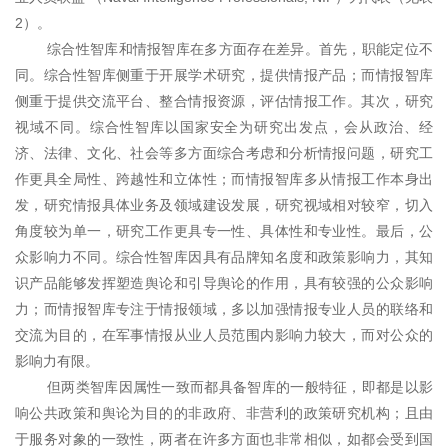
2）。
综合性智库和情报智库在多方面存在差异。首先，职能定位不
同。综合性智库侧重于开展学术研究，提供情报产品；而情报智库
侧重于提供交流平台、整合情报资源，评估情报工作。其次，研究
视域不同。综合性智库以国家安全为研究出发点，会从政治、经
济、法律、文化、社会等多方面综合考虑和分析情报问题，研究工
作更具全局性、跨越性和立体性；而情报智库多从情报工作本身出
发，研究情报具体业务及领域建设发展，
研究视域相对较窄，切入
角度较为单一，研究工作更具专一性、具体性和专业性。最后，公
众影响力不同。综合性智库因具有品牌知名度和政策影响力，其知
识产品能够发挥塑造舆论和引导舆论的作用，具有较强的公众影响
力；而情报智库专注于情报领域，多以加强情报专业人员的联络和
交流为目的，在军事情报从业人员范围内影响力较大，而对公众的
影响力有限。
但两类智库因属性一致而都具备智库的一般特征，即都是以影
响公共政策和舆论为目的的非政府、非营利的政策研究机构；且由
于服务对象的一致性，两者在许多方面也非常相似，如都会受到国