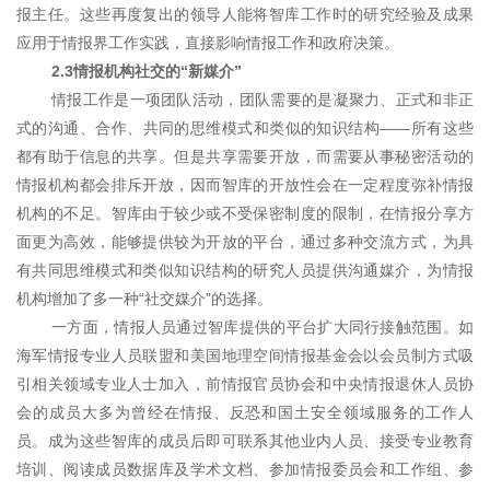
报主任。这些再度复出的领导人能将智库工作时的研究经验及成果
应用于情报界工作实践，直接影响情报工作和政府决策。
2.3情报机构社交的“新媒介”
情报工作是一项团队活动，团队需要的是凝聚力、正式和非正
式的沟通、合作、共同的思维模式和类似的知识结构——所有这些
都有助于信息的共享。但是共享需要开放，而需要从事秘密活动的
情报机构都会排斥开放，因而智库的开放性会在一定程度弥补情报
机构的不足。智库由于较少或不受保密制度的限制，在情报分享方
面更为高效，能够提供较为开放的平台，通过多种交流方式，为具
有共同思维模式和类似知识结构的研究人员提供沟通媒介，为情报
机构增加了多一种“社交媒介”的选择。
一方面，情报人员通过智库提供的平台扩大同行接触范围。如
海军情报专业人员联盟和美国地理空间情报基金会以会员制方式吸
引相关领域专业人士加入，前情报官员协会和中央情报退休人员协
会的成员大多为曾经在情报、反恐和国土安全领域服务的工作人
员。成为这些智库的成员后即可联系其他业内人员、接受专业教育
培训、阅读成员数据库及学术文档、参加情报委员会和工作组、参