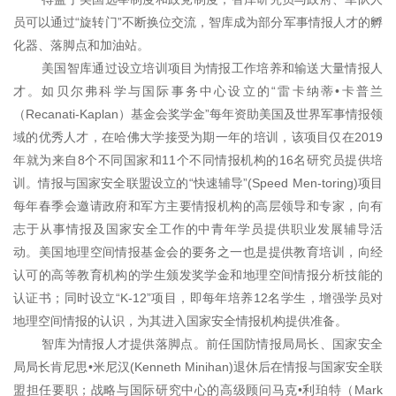
员可以通过“旋转门”不断换位交流，智库成为部分军事情报人才的孵
化器、落脚点和加油站。
美国智库通过设立培训项目为情报工作培养和输送大量情报人
才。如贝尔弗科学与国际事务中心设立的“雷卡纳蒂•卡普兰
（Recanati-Kaplan）基金会奖学金”每年资助美国及世界军事情报领
域的优秀人才，在哈佛大学接受为期一年的培训，该项目仅在2019
年就为来自8个不同国家和11个不同情报机构的16名研究员提供培
训。情报与国家安全联盟设立的“快速辅导”(Speed
Men-
toring)项目
每年春季会邀请政府和军方主要情报机构的高层领导和专家，向有
志于从事情报及国家安全工作的中青年学员提供职业发展辅导活
动。美国地理空间情报基金会的要务之一也是提供教育培训，向经
认可的高等教育机构的学生颁发奖学金和地理空间情报分析技能的
认证书；同时设立“K-12”项目，即每年培养12名学生，增强学员对
地理空间情报的认识，为其进入国家安全情报机构提供准备。
智库为情报人才提供落脚点。前任国防情报局局长、国家安全
局局长肯尼思•米尼汉(Kenneth
Minihan)退休后在情报与国家安全联
盟担任要职；战略与国际研究中心的高级顾问马克•利珀特（Mark