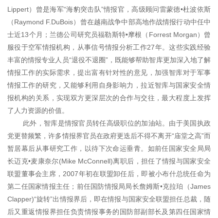
Lippert）曾是海军“海豹突击队”情报官，高级顾问雷蒙德•杜波依斯
（Raymond
F.DuBois）曾在越南战争中部高地作战情报行动中任中
士近13个月；兰德公司研究员福勒斯特•摩根（Forrest
Morgan）曾
服役于空军情报机构，从事信号情报分析工作27年。这些实践经验
丰富的情报专业人员“退役不退圈”，既能够帮助智库更加深入地了解
情报工作的实际需求，提出富有针对性的意见，加强智库对于军事
情报工作的研究，又能够利用自身影响力，拉近智库与国家安全情
报机构的关系，实现双方更深层次的合作与交往，最大程度上发挥
了人力资源的价值。
此外，智库是情报官员转任高级职位的加油站。由于美国执政
党更替频繁，许多情报界官员在政府更迭后不得不离开“庙堂之高”而
暂居幕后从事研究工作，以待下次命运垂青。如前任国家安全局局
长迈克•麦康奈尔(Mike
McConnell)离职后，担任了情报与国家安全
联盟董事会主席，2007年初在联盟卸任后，即被小布什总统任命为
第二任国家情报主任；前任国防情报局局长詹姆斯•克拉珀（James
Clapper)“旋转”出情报界后，即在情报与国家安全联盟担任总裁，随
后又重返情报界担任负责情报事务的国防部副部长及第四任国家情