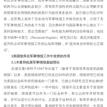
和认识军事情报工作。因军事情报工作具有隐蔽性，国家安全情报
机构与公众接触机会较少，而智库开放性的特点能为公众理解并支
持国家安全情报机构的政策行为提供更多途径，如兰德公司近20年
来，在官网上发布了百余份与军事情报工作相关的文章，介绍了关
于军事情报工作的各个方面；贝尔弗科学与国际事务中心推出了一
系列影响较大、受众范围较广、特色较为鲜明的活动和项目，包括
雷卡纳蒂•卡普兰（Recanati-Kaplan）研究员计划、易北河集团等，
提升民众对军事情报工作的认知和理解，并“提供来自外部的公正观
点”。
3美国智库在军事情报工作中发挥的作用
3.1丰富和拓展军事情报基础理论
自谢尔曼•肯特于1947年出版了《服务于美国世界政策的战略
情报》以来，美国情报研究已经走过60年的历程，情报研究已经成
为美国社会科学研究领域的一门显学。兰德公司研究员艾布拉姆•舒
尔斯基在《无声的战争》一书中指出，情报不仅主要是关于发现和
保护秘密，情报更可以作为一门社会科学，有公认的学术研究领
域，并可以进行公开的讨论。正是基于这种共识，
智库学者也开始
参与其中，通过理论移植、案例研究等方式创新情报理论，生而具