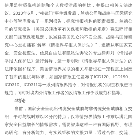
使用监控摄像机追踪和个人数据泄露的担忧，并提出相关立法建
议。2013年6月，“棱镜门”事件爆发后，兰德公司和战略与国际研究
中心等智库发布了一系列报告，探究情报机构的职责权限。兰德公
司的研究报告《美国必须改革有关保密和数据的规定》强烈呼吁相
关部门规范保密规定，以减轻美国民众的不安全感。战略与国际研
究中心发布播客“解释《情报界举报人保护法》”，邀请从事国家安
全、安全检查法、信息自由法和隐私法诉讼的专业律师对《情报界
举报人保护法》进行解释，进一步明晰《情报界举报人保护法》的
法律依据和程序。美国情报界采取的相关举措也在一定程度上回应
了智库的担忧与诉求，如国家情报主任发布了ICD120、ICD190、
ICD310、ICD311等一系列情报界指令，对情报机构的职责权限进行
规范，同时对境内外情报工作者的反情报工作予以规范和指导。
4结论
当前，国家安全呈现出传统安全威胁与非传统安全威胁相互交
织、平时与战时难以区分的特点，仅靠情报界情报工作难以满足国
家安全日益增长的情报需求，需要智库这样一种有国际视野、有理
论研究、有分析能力、有实践经验的支援力量，通过合作、交流、