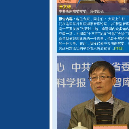
张文雄
中共湖南省委常委、宣传部长
报告内容：
各位专家，同志们： 大家上午好！
们在这里举行首届湖湘智库论坛，以“新型智
南十三五发展”为研讨主题，邀请国内众多知
齐聚一堂，为湖南“十三五”发展“号脉”“会诊”“
既是我省智库建设的一件喜事，也是全省经济
的一件大事。在此，我谨代表中共湖南省委、
民政府对论坛的举办表示热烈祝贺 ...
[详细]