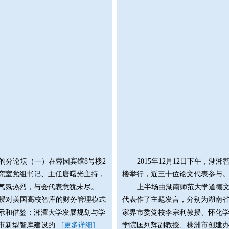
论坛的分论坛（一）在蓉园宾馆8号楼2
2015年12月12日下午，
究室党组书记、主任唐曙光主持，
楼举行，近三十位论文代表参与
气氛热烈，与会代表意犹未尽。
上半场由湖南师范大学道德文
授对美国高校智库的财务管理模式
代表作了主题发言，分别为湖南
示和借鉴；湘潭大学发展规划与学
家界市委党校李宗利教授、怀化
新型智库建设的...
[更多详细]
学院匡列辉副教授、株洲市创建