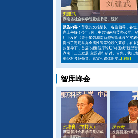
刘建武
湖南省社会科学院党组书记、院长
报告内容：
尊敬的文雄部长，各位领导，各位
家上午好！今年7月，中共湖南省委办公厅、
厅下发的《关于加强湖南新型智库建设的实施
提出了定期举办全省性智库论坛的要求，在省
的领导下，首届“湖湘智库论坛”将围绕“新型
湖南十三五发展”主题进行研讨。首先，我代
单位对各位领导、嘉宾和媒体朋友...
[详细]
智库峰会
贺培育（主持人）
罗云寿
湖南省社会科学院党组成
发挥智库作用提
员、副院长
量