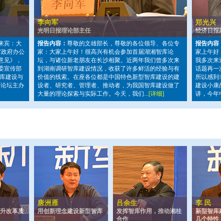
李向军
郑光兴
光明日报理论部主任
经济日报
来宾：大
报告内容：
尊敬的文雄部长，尊敬的各位领导、各位专
报告内容
省政府办公
家：大家上午好！很高兴有机会参加首届湖湘智库论
家上午好
意见》，
坛，与诸位新老朋友在长沙相聚。近两年我们曾多次来
我多次来
委宣传部
到湖南调研智库建设情况，收获了许多鲜活的经验与有
话题再一
智库建设与
价值的线索。在座各位都是中国特色新型智库建设的建
所以感到
表论坛主办
设者、研究者、管理者、推动者，为我国智库建设做了
建设小康
大量的理论探索与实际工作。今天，我们...
[详细]
讲，今年
唐洲雁
吕余生
李 民
升改革质
用创新理念建设新型智库
发挥智库作用，推动湘桂
新型智库
合作
几个特性