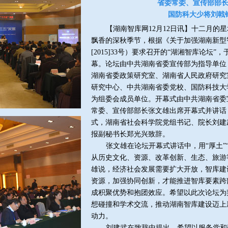
省委常委、宣传部部
国防科大少将刘戟
【湖南智库网12月12日讯】十二月的
飘香的深秋季节，根据《关于加强湖南新型
[2015]33号）要求召开的“湖湘智库论坛”，
幕。论坛由中共湖南省委宣传部为指导单位
湖南省委政策研究室、湖南省人民政府研究
研究中心、中共湖南省委党校、国防科技大
为组委会成员单位。开幕式由中共湖南省委
常委、宣传部部长张文雄出席开幕式并讲话
式，湖南省社会科学院党组书记、院长刘建
报副秘书长郑光兴致辞。
张文雄在论坛开幕式讲话中，用“厚土”“沃
从历史文化、资源、改革创新、生态、旅游
雄说，经济社会发展需要扩大开放，智库建
资源，加强协同创新，才能推进智库要素跨
成积聚优势和抱团效应。希望以此次论坛为
想碰撞和学术交流，推动湖南智库建设迈上
动力。
刘建武在致辞中提出，希望以服务党和