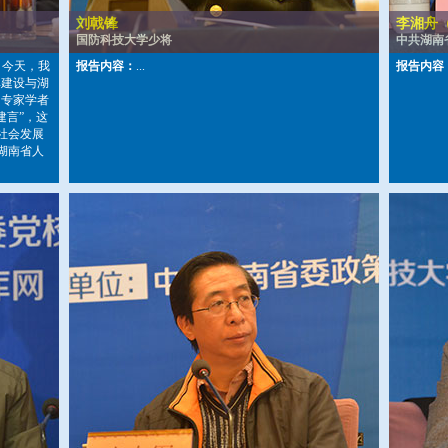
刘戟锋
李湘舟
国防科技大学少将
中共湖南
 今天，我
报告内容：
...
报告内容
库建设与湖
名专家学者
建言”，这
社会发展
湖南省人