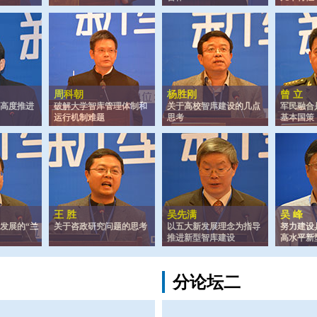
周科朝
杨胜刚
曾 立
的高度推进
破解大学智库管理体制和
关于高校智库建设的几点
军民融合
运行机制难题
思考
基本国策
王 胜
吴先满
吴 峰
发展的“兰
关于咨政研究问题的思考
以五大新发展理念为指导
努力建设
推进新型智库建设
高水平新
分论坛二