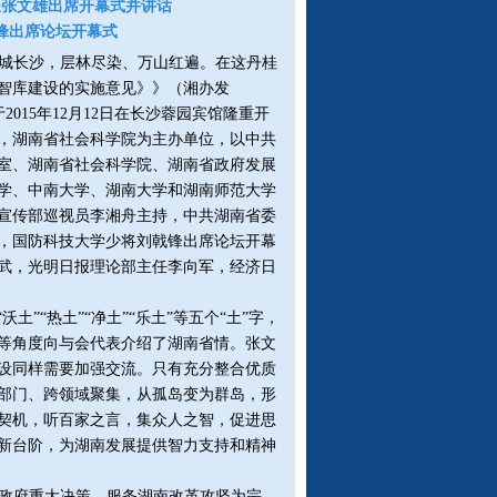
长张文雄出席开幕式并讲话
锋出席论坛开幕式
星城长沙，层林尽染、万山红遍。在这丹桂
智库建设的实施意见》》（湘办发
于2015年12月12日在长沙蓉园宾馆隆重开
，湖南省社会科学院为主办单位，以中共
室、湖南省社会科学院、湖南省政府发展
学、中南大学、湖南大学和湖南师范大学
宣传部巡视员李湘舟主持，中共湖南省委
，国防科技大学少将刘戟锋出席论坛开幕
武，光明日报理论部主任李向军，经济日
土”“热土”“净土”“乐土”等五个“土”字，
等角度向与会代表介绍了湖南省情。张文
设同样需要加强交流。只有充分整合优质
部门、跨领域聚集，从孤岛变为群岛，形
契机，听百家之言，集众人之智，促进思
新台阶，为湖南发展提供智力支持和精神
政府重大决策、服务湖南改革攻坚为宗