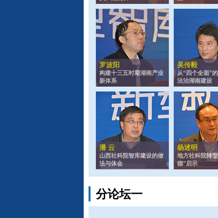
罗波阳
吴传毅
构建十三五时期湖南产业
从“四个全面”
新体系
法治湖南建设
潘 云
杨述明
山西社科院智库建设的做
地方社科院转型
法与体会
德”启示
分论坛一