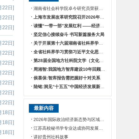
月22日]
湖南省社会科学院卓今研究员荣获第九届鲁迅文学奖
上海市发展改革研究院召开2026年半年度工作会议
月22日]
读懂“一带一部”发展红利 ——经济学专家谈湖南区位优势
月22日]
坚定信心接续奋斗 书写新篇服务大局
月22日]
关于开展第十六届湖南省社科界学术年会征文活动的通知
全省社科界学习贯彻习近平文化思想座谈会发言摘编
月22日]
第28届全国地方社科院文学（文化）所所长联席会暨“数智时代地方文化IP建设”学术研讨
月22日]
周湘智:我国地方智库建设10年回顾与展望
月22日]
侯喜保:智库报告需把握好十对关系
月22日]
陆铭:洞见“十五五”中国经济发展新趋势——对话上海交通大学中国发展研究院执行院长陆铭
月22日]
月22日]
最新内容
月18日]
2026年国际政治经济新态势与区域国别学学科建设研讨会在贵州大学召开
月18日]
江苏高校秘书学专业达成协同发展共识
月18日]
讲好贵州社科故事