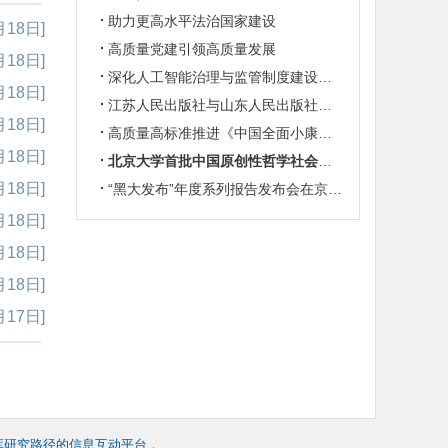
助力更高水平法治国家建设
月18日]
高质量党建引领高质量发展
月18日]
深化人工智能治理与监管制度建设研究
月18日]
江苏人民出版社与山东人民出版社携手共建抗战史人工智能数据库
月18日]
高质量高标准推进《中国全面小康志》（总志）编纂工作
月18日]
北京大学首批中国原创性哲学社会科学重点教材“中国系列”新书发布
月18日]
“黑大发布”年度系列报告发布会在京举行
月18日]
月18日]
月18日]
月17日]
库研究路径的信息互动平台，