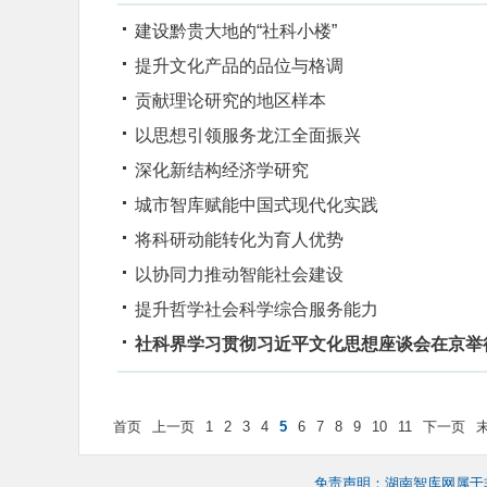
建设黔贵大地的“社科小楼”
提升文化产品的品位与格调
贡献理论研究的地区样本
以思想引领服务龙江全面振兴
深化新结构经济学研究
城市智库赋能中国式现代化实践
将科研动能转化为育人优势
以协同力推动智能社会建设
提升哲学社会科学综合服务能力
社科界学习贯彻习近平文化思想座谈会在京举
首页
上一页
1
2
3
4
5
6
7
8
9
10
11
下一页
免责声明：湖南智库网属于