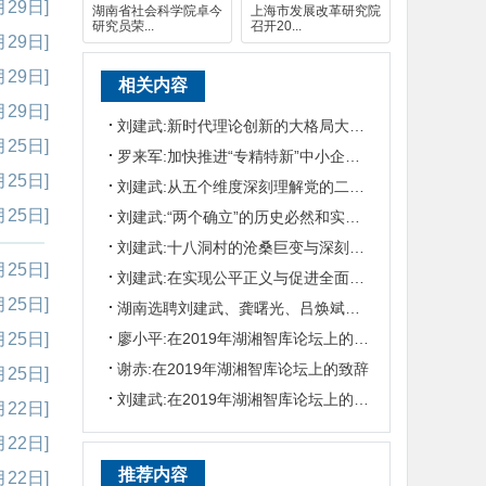
月29日]
湖南省社会科学院卓今
上海市发展改革研究院
研究员荣...
召开20...
月29日]
月29日]
相关内容
月29日]
刘建武:新时代理论创新的大格局大气象是怎样形成的
月25日]
罗来军:加快推进“专精特新”中小企业数字化转型
月25日]
刘建武:从五个维度深刻理解党的二十大主题
月25日]
刘建武:“两个确立”的历史必然和实践要求
刘建武:十八洞村的沧桑巨变与深刻启示
月25日]
刘建武:在实现公平正义与促进全面发展中稳步前进
月25日]
湖南选聘刘建武、龚曙光、吕焕斌等11名参事
廖小平:在2019年湖湘智库论坛上的致辞
月25日]
谢赤:在2019年湖湘智库论坛上的致辞
月25日]
刘建武:在2019年湖湘智库论坛上的致辞
月22日]
月22日]
推荐内容
月22日]