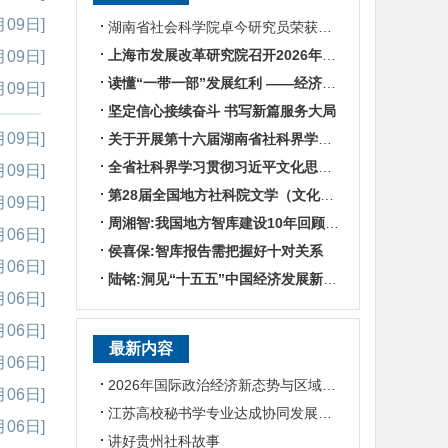
月09日]
湖南省社会科学院卓今研究员荣获第九届鲁迅文学奖
上海市发展改革研究院召开2026年半年度工作会议
月09日]
读懂“一带一部”发展红利 ——经济学专家谈湖南区位优势
月09日]
坚定信心接续奋斗 书写新篇服务大局
月09日]
关于开展第十六届湖南省社科界学术年会征文活动的通知
全省社科界学习贯彻习近平文化思想座谈会发言摘编
月09日]
第28届全国地方社科院文学（文化）所所长联席会暨“数智时代地方文化IP建设”学术研讨
月09日]
周湘智:我国地方智库建设10年回顾与展望
月06日]
侯喜保:智库报告需把握好十对关系
月06日]
陆铭:洞见“十五五”中国经济发展新趋势——对话上海交通大学中国发展研究院执行院长陆铭
月06日]
月06日]
最新内容
月06日]
2026年国际政治经济新态势与区域国别学学科建设研讨会在贵州大学召开
月06日]
江苏高校秘书学专业达成协同发展共识
月06日]
讲好贵州社科故事