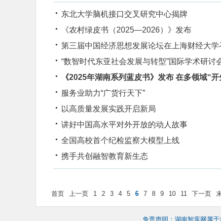
东北大学脑机接口交叉研究中心揭牌
《农村绿皮书（2025—2026）》发布
第三届中国经济思想发展论坛在上海财经大学
“数智时代东亚社会发展与转型”国际学术研讨
《2025年湖南系列蓝皮书》发布 在多领域“开
服务业助力“广货行天下”
以高质量发展实践开启新局
讲好中国高水平对外开放的动人故事
全国高校首个纪检监察大模型上线
携手共创融智教育新生态
首页
上一页
1
2
3
4
5
6
7
8
9
10
11
下一页
免责声明：湖南智库网属于