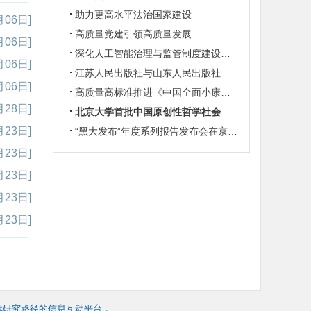
助力更高水平法治国家建设
月06日]
高质量党建引领高质量发展
月06日]
深化人工智能治理与监管制度建设研究
月06日]
江苏人民出版社与山东人民出版社携手共建抗战史人工智能数据库
月06日]
高质量高标准推进《中国全面小康志》（总志）编纂工作
月28日]
北京大学首批中国原创性哲学社会科学重点教材“中国系列”新书发布
月23日]
“黑大发布”年度系列报告发布会在京举行
月23日]
月23日]
月23日]
月23日]
库研究路径的信息互动平台，