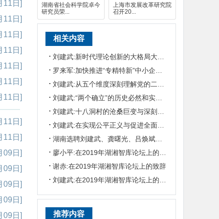
月11日]
湖南省社会科学院卓今
上海市发展改革研究院
研究员荣...
召开20...
月11日]
月11日]
相关内容
月11日]
刘建武:新时代理论创新的大格局大气象是怎样形成的
月11日]
罗来军:加快推进“专精特新”中小企业数字化转型
月11日]
刘建武:从五个维度深刻理解党的二十大主题
月11日]
刘建武:“两个确立”的历史必然和实践要求
刘建武:十八洞村的沧桑巨变与深刻启示
月11日]
刘建武:在实现公平正义与促进全面发展中稳步前进
月11日]
湖南选聘刘建武、龚曙光、吕焕斌等11名参事
廖小平:在2019年湖湘智库论坛上的致辞
月09日]
谢赤:在2019年湖湘智库论坛上的致辞
月09日]
刘建武:在2019年湖湘智库论坛上的致辞
月09日]
月09日]
推荐内容
月09日]