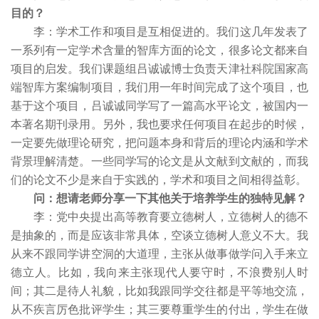
目的？
李：学术工作和项目是互相促进的。我们这几年发表了
一系列有一定学术含量的智库方面的论文，很多论文都来自
项目的启发。我们课题组吕诚诚博士负责天津社科院国家高
端智库方案编制项目，我们用一年时间完成了这个项目，也
基于这个项目，吕诚诚同学写了一篇高水平论文，被国内一
本著名期刊录用。另外，我也要求任何项目在起步的时候，
一定要先做理论研究，把问题本身和背后的理论内涵和学术
背景理解清楚。一些同学写的论文是从文献到文献的，而我
们的论文不少是来自于实践的，学术和项目之间相得益彰。
问：想请老师分享一下其他关于培养学生的独特见解？
李：党中央提出高等教育要立德树人，立德树人的德不
是抽象的，而是应该非常具体，空谈立德树人意义不大。我
从来不跟同学讲空洞的大道理，主张从做事做学问入手来立
德立人。比如，我向来主张现代人要守时，不浪费别人时
间；其二是待人礼貌，比如我跟同学交往都是平等地交流，
从不疾言厉色批评学生；其三要尊重学生的付出，学生在做