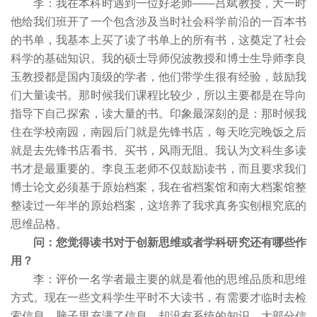
李：我在本科时遇到一位好老师——吕斌教授，大一时
他给我们班开了一个包含涉及当时社会科学前沿的一百本书
的书单，我基本上买了读了书单上的所有书，这奠定了社会
科学的基础知识。我的硕士导师倪波教授和博士生导师李良
玉教授都是国内顶级的学者，他们带学生很有经验，鼓励我
们大量读书。那时候我们课程比较少，所以主要都是在导向
指导下自己探索，读大量的书。印象最深刻的是：那时候我
住在学校南园，南园后门就是先锋书店，每天吃完晚饭之后
就是去先锋书店看书、买书，风雨无阻。我认为文科生多读
书才是最重要的。李良玉老师不仅鼓励读书，而且要求我们
博士论文必须基于原始档案，我在省档案馆和南大档案馆整
整读过一年半的原始档案，这培养了我求真务实刨根究底的
思维品格。
问：您觉得读书对于创新思维或者学科研究还有哪些作
用？
李：评价一名学者最主要的就是看他的思维品质和思维
方式。现在一些文科学生平时不大读书，有需要才临时去检
索信息，脑子里充满了信息，却没有系统的知识，大部分信