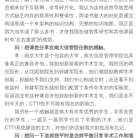
息都来自于互联网，非常碎片化。我认为这样必然导致思维
方式缺乏内在的联系性和整体性，而读书最大的好处是通过
阅读形成一个有架构的知识结构、完整的知识地图。我正是
因为当年读了那么多书，才使我现在做智库研究和其他课题
时有“左右逢源”的感觉。
问：想请您分享在南大信管院任教的感触。
李：南京大学是个包容的大学，南大信息管理学院也具
备真正的兼容并包，鼓励创新探索的学术文化。我经历的两
任院长，从沈固朝院长到孙建军院长，他们都鼓励教师学术
创新，积极给予我们支持。我们中心刚成立时，在还看不到
收益时，孙建军院长就给我们配置了条件非常好的实验室。
应该说没有这种兼容并包鼓励创新的学术文化，我们是走不
到今天的，CTTI也不可能有现在的影响力。
我另外一个感触就是南大有非常优秀的学生，非常负责
任的学生，一届又一届同学付出了辛勤的汗水，他们是
CTTI系统建设的主力，对他们的贡献我片刻也没有忘记。
问：想问一下老师您平时是怎样平衡日常学术工作和项