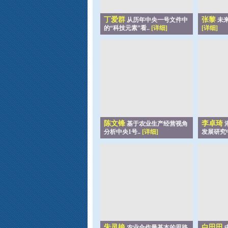
丁爱群
张黎
从历年中央一号文件中
未来
的“科技元素”看..
[详细]
[详细]
陈文锋
李卓琦
基于农业生产经营视角
分析中央1号..
[详细]
发展研究
朱灵艳
白田田
农业合作最基本的思路