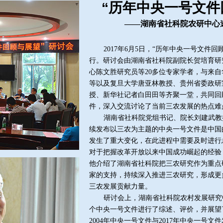
“历年中央一号文件
——湖南省社科院农研中心
2017年6月5日，“历年中央一号文件
行。研讨会由湖南省社科院副院长贺培育研
心陈文胜研究员等20多位专家学者，与来
等以及复旦大学唐亚林教授、贵州省委政研
授、新华社记者白田田等齐聚一堂，共同回
件，深入交流讨论了当前三农发展的热点难
湖南省社科院党组书记、院长刘建武教
续发布以三农为主题的中央一号文件是中国
发生了重大变化，在此进程中需要及时进行
对于把握改革开放以来中国成功崛起的经验
他介绍了湖南省社科院把三农研究作为重点
家的支持，持续深入推进三农研究，形成更
三农发展贡献力量。
研讨会上，湖南省社科院农村发展研究
个中央一号文件进行了综述、评价，并展望
2004年中央一号文件与2017年中央一号