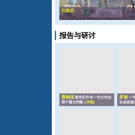
刘建武
报告与研讨
曹锦清
罗凌
新世纪中央一号文件的
一
两个重大判断..
[详细]
社会快速发