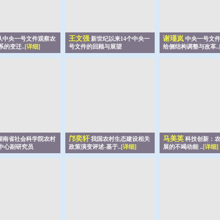
王文强
谢瑾岚
从中央一号文件观察农
新世纪以来14个中央一
中央一号文件
的变迁..
[详细]
号文件的回顾与展望
给侧结构调整与改革..
邝奕轩
马美英
湖南省社会科学院农村
我国农村生态建设相关
科技创新：农
中心副研究员
政策演变评述-基于..
[详细]
展的不竭动能 ..
[详细]