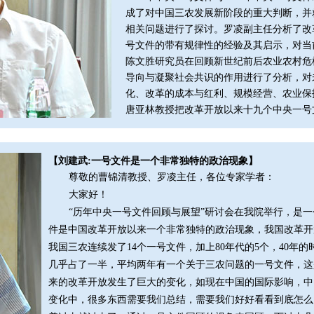
成了对中国三农发展新阶段的重大判断，并
相关问题进行了探讨。罗凌副主任分析了改
号文件的带有规律性的经验及其启示，对当
陈文胜研究员在回顾新世纪前后农业农村危
导向与凝聚社会共识的作用进行了分析，对
化、改革的成本与红利、规模经营、农业保
唐亚林教授把改革开放以来十九个中央一号文
【刘建武:一号文件是一个非常独特的政治现象】
尊敬的曹锦清教授、罗凌主任，各位专家学者：
大家好！
“历年中央一号文件回顾与展望”研讨会在我院举行，是
件是中国改革开放以来一个非常独特的政治现象，我国改革开放
我国三农连续发了14个一号文件，加上80年代的5个，40年
几乎占了一半，平均两年有一个关于三农问题的一号文件，这
来的改革开放发生了巨大的变化，如现在中国的国际影响，中
变化中，很多东西需要我们总结，需要我们好好看看到底怎么