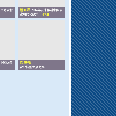
范东君
央对农村
2004年以来推进中国农
业现代化政策..
[详细]
徐华亮
中解决我
农业转型发展之路