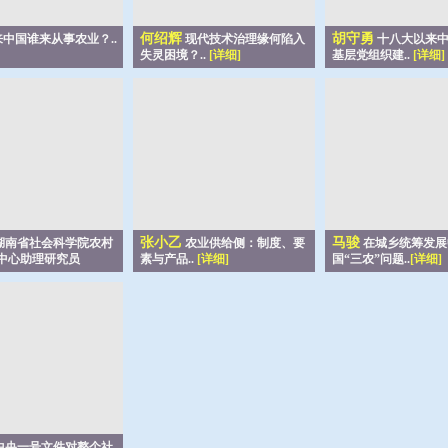
何绍辉
胡守勇
中国谁来从事农业？..
现代技术治理缘何陷入
十八大以来中
失灵困境？..
[详细]
基层党组织建..
[详细]
张小乙
马骏
湖南省社会科学院农村
农业供给侧：制度、要
在城乡统筹发展
中心助理研究员
素与产品..
[详细]
国“三农”问题..
[详细]
中央一号文件对整个社