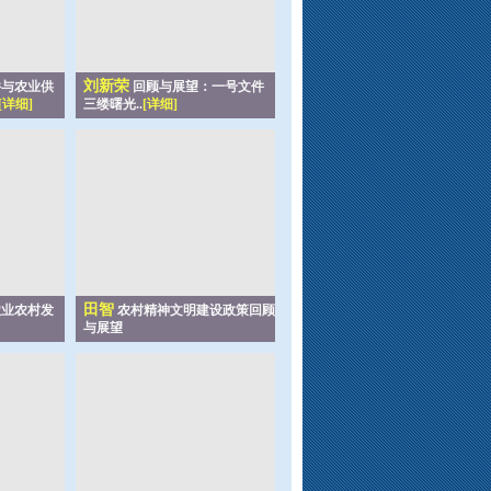
刘新荣
与农业供
回顾与展望：一号文件
[详细]
三缕曙光..
[详细]
田智
业农村发
农村精神文明建设政策回顾
与展望