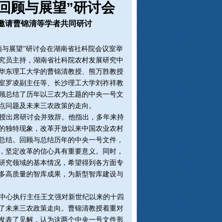
回顾与展望”研讨会
邀请曹锦清等学者共同研讨
回顾与展望”研讨会在湖南省社科院会议室举
究员主持，湖南省社科院农村发展研究中
自华东理工大学的曹锦清教授、熊万胜教授
室罗凌副主任等、长沙理工大学刘祚祥教
顾总结了历年以三农为主题的中央一号文
点问题及未来三农政策的走向。
授出席研讨会并致辞。他指出，多年来持
的独特现象，改革开放以来中国农业农村
总结。回顾与总结历年的中央一号文件，
，坚定改革的信心具有重要意义。同时，
研究领域的基本情况，希望得到各方面专
多高质量的智库成果，为新型智库建设与
中心执行主任王文强对新世纪以来的十四
了未来三农政策走向。曹锦清教授着重对
文件发表了见解，认为这两个中央一号文件形