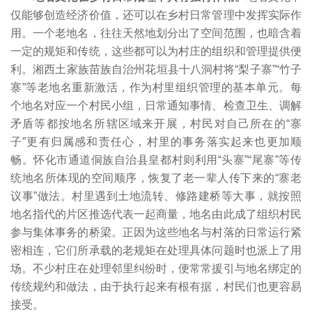
仅能够创造经济价值，还可以在乡村日常管理中发挥实际作
用。一个老地名，往往天然地划分出了空间范围，也暗含着
一定的规矩和传统，这些都可以为村庄的组织和管理提供便
利。湘西土家族苗族自治州花垣县十八洞村将“梨子寨”“竹子
寨”等老地名重新激活，作为村里组织管理的基本单元。每
个地名对应一个村民小组，日常通知事情、检查卫生、调解
矛盾等都按地名所辖区域来开展，村民对自己所在的“寨
子”更有归属感和责任心，村里的事务落实起来也更加顺
畅。怀化市通道侗族自治县皇都村则利用“头寨”“尾寨”等传
统地名所体现的空间顺序，恢复了老一辈人传下来的“寨老
议事”做法。村里遇到土地流转、修路建桥等大事，就按照
地名指代的片区推选代表一起商量，地名由此成了组织村民
参与集体事务的桥梁。正因为这些地名与村落的日常运行紧
密相连，它们所承载的老规矩在处理具体问题时也派上了用
场。不少村庄在处理邻里纠纷时，便常常援引与地名绑定的
传统规约和做法，由于执行起来有根有据，村民们也更容易
接受。