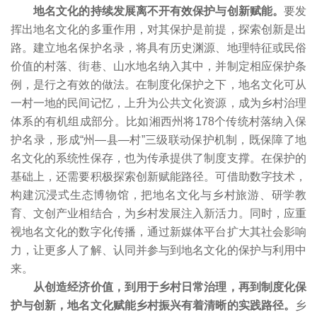
地名文化的持续发展离不开有效保护与创新赋能。
要发
挥出地名文化的多重作用，对其保护是前提，探索创新是出
路。建立地名保护名录，将具有历史渊源、地理特征或民俗
价值的村落、街巷、山水地名纳入其中，并制定相应保护条
例，是行之有效的做法。在制度化保护之下，地名文化可从
一村一地的民间记忆，上升为公共文化资源，成为乡村治理
体系的有机组成部分。比如湘西州将178个传统村落纳入保
护名录，形成“州—县—村”三级联动保护机制，既保障了地
名文化的系统性保存，也为传承提供了制度支撑。在保护的
基础上，还需要积极探索创新赋能路径。可借助数字技术，
构建沉浸式生态博物馆，把地名文化与乡村旅游、研学教
育、文创产业相结合，为乡村发展注入新活力。同时，应重
视地名文化的数字化传播，通过新媒体平台扩大其社会影响
力，让更多人了解、认同并参与到地名文化的保护与利用中
来。
从创造经济价值，到用于乡村日常治理，再到制度化保
护与创新，地名文化赋能乡村振兴有着清晰的实践路径。
乡