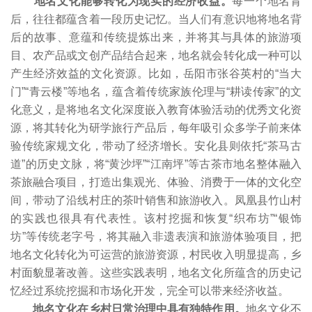
地名文化能够转化为现实的经济收益。
每一个地名背
后，往往都蕴含着一段历史记忆。当人们有意识地将地名背
后的故事、意蕴和传统提炼出来，并将其与具体的旅游项
目、农产品或文创产品结合起来，地名就会转化成一种可以
产生经济效益的文化资源。比如，岳阳市张谷英村的“当大
门”“青云楼”等地名，蕴含着传统家族伦理与“耕读传家”的文
化意义，是将地名文化深度嵌入教育体验活动的优秀文化资
源，将其转化为研学旅行产品后，每年吸引众多学子前来体
验传统家规文化，带动了经济增长。安化县则依托“茶马古
道”的历史文脉，将“黄沙坪”“江南坪”等古茶市地名整体融入
茶旅融合项目，打造出集观光、体验、消费于一体的文化空
间，带动了沿线村庄的茶叶销售和旅游收入。凤凰县竹山村
的实践也很具有代表性。该村挖掘和恢复“织布坊”“银饰
坊”等传统老字号，将其融入非遗表演和旅游体验项目，把
地名文化转化为可运营的旅游资源，村民收入明显提高，乡
村面貌显著改善。这些实践表明，地名文化所蕴含的历史记
忆经过系统挖掘和市场化开发，完全可以带来经济收益。
地名文化在乡村日常治理中具有独特作用。
地名文化不