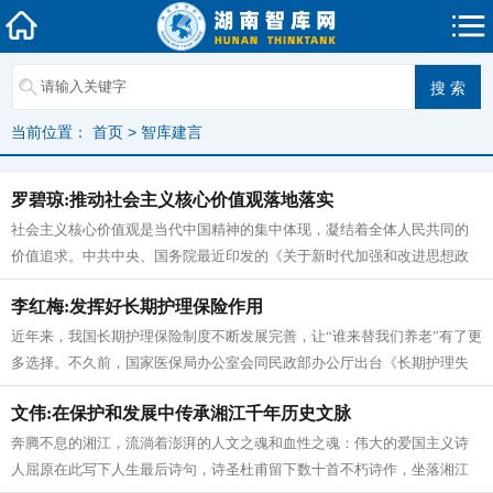
当前位置：
首页
>
智库建言
罗碧琼:推动社会主义核心价值观落地落实
社会主义核心价值观是当代中国精神的集中体现，凝结着全体人民共同的
价值追求。中共中央、国务院最近印发的《关于新时代加强和改进思想政
治工作的意见》强调：“加强教育引...
李红梅:发挥好长期护理保险作用
近年来，我国长期护理保险制度不断发展完善，让“谁来替我们养老”有了更
多选择。不久前，国家医保局办公室会同民政部办公厅出台《长期护理失
能等级评估标准（试行）》，符...
文伟:在保护和发展中传承湘江千年历史文脉
奔腾不息的湘江，流淌着澎湃的人文之魂和血性之魂：伟大的爱国主义诗
人屈原在此写下人生最后诗句，诗圣杜甫留下数十首不朽诗作，坐落湘江