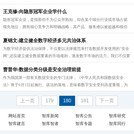
和全面性，坚持多角度多层次推进，...
王克修:向隐形冠军企业学什么
隐形冠军企业，是指那些不为公众所熟知，却在某个细分行业或市场占据
领先地位，拥有核心竞争力和明确战略，其产品、服务难以被超越和模仿
的中小型企业。隐形冠军企业的生存...
夏锦文:建立健全数字经济多元共治体系
为数字经济提供法治保障，不仅要以法律规范来打造数据开发使用的“安全
网”,还应建立健全数据要素的市场规则，激发数字市场的活力。我们不仅要
顺势而为，而且要根据其发展...
曹普华:数据分类分级是安全治理前提
作为我国第一部有关数据安全的专门法律，《中华人民共和国数据安全
法》将于9月1日起施行。该法的落地，意味着数字安全受到高度重视，为
数字经济发展保驾护航。 作为数字...
上一页
179
180
181
下一页
网站首页
智库新闻
智库公告
智库研究
智库建言
智库智者
智库专题
智库同行