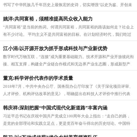
书写了中华民族几千年历史上最恢宏的史诗，切实增强“以史为鉴、开创未
来”的思想自觉、政治自觉、...
姚洋:共同富裕，须精准提高民众收入能力
“共同富裕”是当前的热词。何谓共同富裕，共同富裕的路该如何走？社会上
有不少讨论。 平均主义不是共同富裕的目标。在计划经济时代，我们吃过
平均主义和“大锅饭”的亏。...
江小涓:以开源开放为抓手形成科技与产业新优势
数字时代万物互联，“连接”成为重要基础能力。技术开源和产业开放彼此衔
接、相互支撑，构建全产业链合作模式和无边界产业生态圈，形成新型产
业组织形态，日益成为数字时代...
董克:科学评价代表作的学术质量
2018年7月，中共中央办公厅、国务院办公厅印发了《关于深化项目评审、
人才评价、机构评估改革的意见》，明确提出在科技人才评价中推行代表
作评价制度，注重标志性成果...
韩庆祥:深刻把握“中国式现代化新道路”丰富内涵
习近平总书记在庆祝中国共产党成立100周年大会上指出：“走自己的路，
是党的全部理论和实践立足点，更是党百年奋斗得出的历史结论。中国特
色社会主义是党和人民历经千辛...