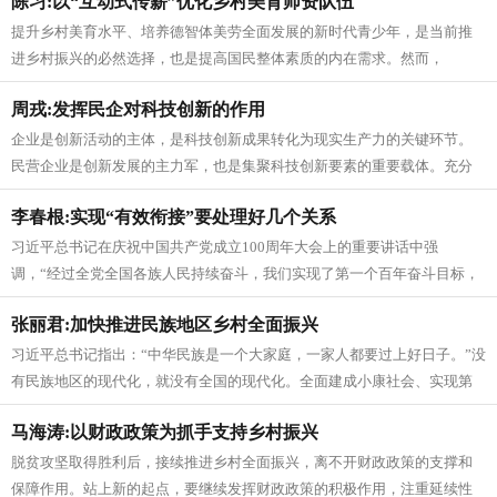
陈习:以“互动式传薪”优化乡村美育师资队伍
提升乡村美育水平、培养德智体美劳全面发展的新时代青少年，是当前推
进乡村振兴的必然选择，也是提高国民整体素质的内在需求。然而，
让“美”的星星之火在乡村学生心里生根...
周戎:发挥民企对科技创新的作用
企业是创新活动的主体，是科技创新成果转化为现实生产力的关键环节。
民营企业是创新发展的主力军，也是集聚科技创新要素的重要载体。充分
发挥民营企业在科技创新中的重要作...
李春根:实现“有效衔接”要处理好几个关系
习近平总书记在庆祝中国共产党成立100周年大会上的重要讲话中强
调，“经过全党全国各族人民持续奋斗，我们实现了第一个百年奋斗目标，
在中华大地上全面建成了小康社会，...
张丽君:加快推进民族地区乡村全面振兴
习近平总书记指出：“中华民族是一个大家庭，一家人都要过上好日子。”没
有民族地区的现代化，就没有全国的现代化。全面建成小康社会、实现第
一个百年奋斗目标之后，我们乘...
马海涛:以财政政策为抓手支持乡村振兴
脱贫攻坚取得胜利后，接续推进乡村全面振兴，离不开财政政策的支撑和
保障作用。站上新的起点，要继续发挥财政政策的积极作用，注重延续性