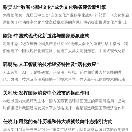
之畔的千年学府——岳麓书院传出琅...
彭昊:让“数智+湖湘文化”成为文化强省建设新引擎
为贯彻落实十九届五中全会“实施文化产业数字化战略”的部署，《文化和旅
游部关于推动数字文化产业高质量发展的意见》明确提出推进文化产业“上
云用数赋智”。湖南“十四五...
陈翔:中国式现代化新道路与国家形象建构
习近平总书记在庆祝中国共产党成立100周年大会上的重要讲话中指出，我
们创造了中国式现代化新道路，创造了人类文明新形态。中国式现代化新
道路是中国共产党探索执政规律...
郭朝先:人工智能的技术经济特性及“活化效应”
人工智能（AI），是指研究、开发用于模拟、延伸和扩展人的智能的理
论、方法、技术及应用系统的一门技术科学。作为新一代信息技术的代表
之一，人工智能广泛应用了计算机、...
关利欣:发挥国际消费中心城市的枢纽作用
构建以国内大循环为主体、国内国际双循环相互促进的新发展格局，是与
时俱进提升我国经济发展水平的战略抉择，也是塑造我国国际经济合作和
竞争新优势的战略抉择。对此，我们...
任晓山:用党的奋斗历程和伟大成就鼓舞斗志指引方向
深入学习习近平总书记“七一”重要讲话精神，就要深刻认识到党的百年奋斗