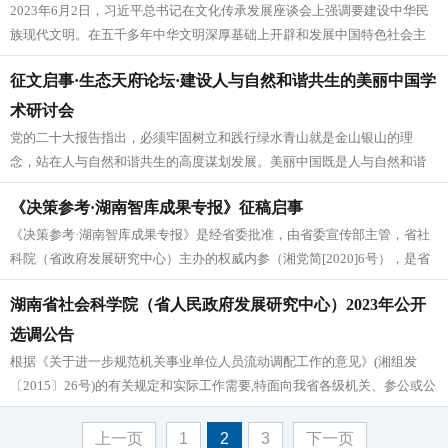
2023年6月2日，习近平总书记在文化传承发展座谈会上强调要建设中华民
族现代文明。在五千多年中华文明深厚基础上开辟和发展中国特色社会主
义，“两个结合”是必由之路...
征文启事·生态天府论坛·建设人与自然和谐共生的美丽中国学
术研讨会
党的二十大报告指出，必须牢固树立和践行绿水青山就是金山银山的理
念，站在人与自然和谐共生的高度谋划发展。美丽中国既是人与自然和谐
共生中国式现代化的诗意表达，也是坚...
《决策参考·湖南智库成果专报》征稿启事
《决策参考·湖南智库成果专报》是经省委批准，由省委宣传部主管，省社
科院（省政府发展研究中心）主办的权威内参（湘党简[2020]6号），是省
委办公厅、省政府办公厅...
湖南省社会科学院（省人民政府发展研究中心）2023年公开
选调公告
根据《关于进一步规范机关事业单位人员流动调配工作的意见》(湘组发
〔2015〕26号)的有关规定和实际工作需要,特面向我省各级机关、参公或公
益类事业单位公开选调编...
上一页
1
2
3
下一页