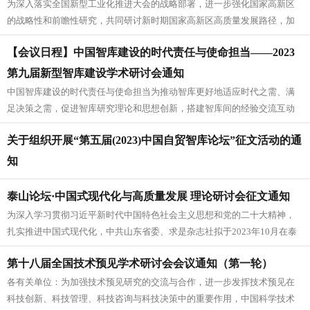
为深入落实全国新型工业化推进大会的战略部署，进一步强化国家高新区
的战略性和前瞻性研究，共同研讨新时期国家高新区高质量发展路径，加
快提升国家高新区发展新动能、新优...
【会议日程】中国智库建设的时代责任与使命担当——2023
第九届新型智库建设学术研讨会通知
中国智库建设的时代责任与使命担当为推动智库更好地适应时代之需、满
足决策之需，促进智库研究理论和思想创新，搭建智库间的经验交流互动
平台，提升智库的决策支撑力和服务...
关于组织开展“第五届(2023)中国自贸智库论坛”征文活动的通
知
泰山论坛·中国式现代化与高质量发展 理论研讨会征文通知
为深入学习贯彻习近平新时代中国特色社会主义思想和党的二十大精神，
扎实推进中国式现代化，中共山东省委、求是杂志社拟于2023年10月在泰
安联合举办“泰山论坛·中国...
第十八届全国技术预见学术研讨会会议通知（第一轮）
各有关单位：为加强技术预见研究的交流与合作，进一步发挥技术预见在
科技创新、科技管理、科技咨询与科技决策中的重要作用，中国科学技术