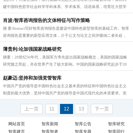
建中国特色哲学社会科学学科体系、学术体系、话语体系，培育壮大哲学
社会科学人才队伍。深入贯彻这一重...
肖波:智库咨询报告的文体特征与写作策略
摘 要Abstract写好智库咨询报告是建设中国特色新型智库的基础工作。智库
咨询报告是重要的新型应用文体，介于公文与论文之间并吸纳二者长处，
博采古典文书特别是章...
薄贵利:论加强国家战略研究
摘要：20世纪50年代，美国军方率先提出国家战略概念，美国的国家战略
研究随之而起，并在世界产生了较大影响。中国的国家战略研究起步于20
世纪80年代，虽然取得了积...
赵豪迈:坚持和加强党管智库
中国共产党的领导是中国特色社会主义最本质的特征和中国特色社会主义
制度的最大优势，坚持中国共产党的领导是中国式现代化的本质要求。党
的二十大报告提出，“坚持和加强党...
上一页
11
12
13
下一页
网站首页
智库新闻
智库公告
智库研究
智库建言
智库智者
智库专题
智库同行