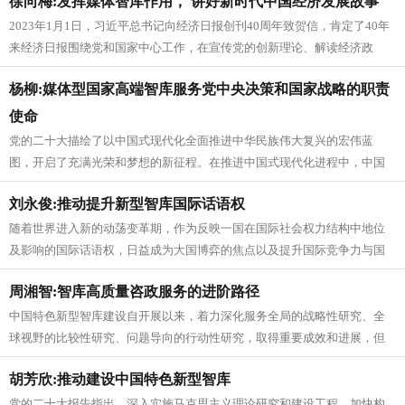
徐向梅:发挥媒体智库作用， 讲好新时代中国经济发展故事
2023年1月1日，习近平总书记向经济日报创刊40周年致贺信，肯定了40年
来经济日报围绕党和国家中心工作，在宣传党的创新理论、解读经济政
策、报道经济成就等方面发...
杨柳:媒体型国家高端智库服务党中央决策和国家战略的职责
使命
党的二十大描绘了以中国式现代化全面推进中华民族伟大复兴的宏伟蓝
图，开启了充满光荣和梦想的新征程。在推进中国式现代化进程中，中国
特色新型智库在推动科学民主依法决策...
刘永俊:推动提升新型智库国际话语权
随着世界进入新的动荡变革期，作为反映一国在国际社会权力结构中地位
及影响的国际话语权，日益成为大国博弈的焦点以及提升国际竞争力与国
家文化软实力的重要维度。党的二十...
周湘智:智库高质量咨政服务的进阶路径
中国特色新型智库建设自开展以来，着力深化服务全局的战略性研究、全
球视野的比较性研究、问题导向的行动性研究，取得重要成效和进展，但
智库咨政服务产品的战略高度、研究...
胡芳欣:推动建设中国特色新型智库
党的二十大报告指出，深入实施马克思主义理论研究和建设工程，加快构