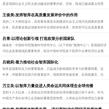
度是我国社会主义民主政治建设的重要内容。目前，我省已建成重点培育
智库26个，涵盖了经济、政...
王俊美:发挥智库在高质量发展评价中的作用
党的二十大报告提出，高质量发展是全面建设社会主义现代化国家的首要
任务。高质量发展必须要有科学合理的评价体系，而智库可以在高质量发
展评价中发挥重要作用。准确把握高...
吕青:以理论创新引领 打造政策分析国家队
编者按：中国科学院预测科学研究中心（以下简称“预测中心”）是我国经济
与社会发展领域的重要智库，联合中国科学院多个院所中从事经济社会预
测和分析领域的研究力量，以理...
吕晓莉:着力推动社会智库国际化
智库是国家软实力的重要载体，日益成为影响国际竞争力的重要因素。近
年来，伴随着综合国力的显著提升，我国智库快速发展，在咨政建言、社
会服务、理论研究、人才储备、国际...
万立良:以智库力量促进人类命运共同体理念全球传播
党的十八大以来，人类命运共同体理念的全球传播实践已有十余年。作为
中国共产党向全球公众贡献的重要思想智慧，人类命运共同体理念凸显着
政党智慧、昭示着政党旨趣、形塑着...