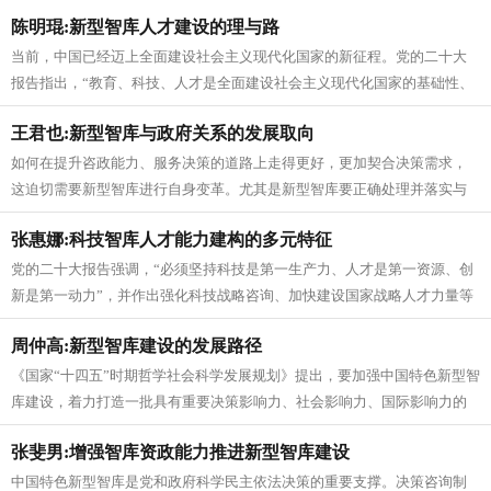
高质量发展需借鉴国外教育智库发展...
陈明琨:新型智库人才建设的理与路
当前，中国已经迈上全面建设社会主义现代化国家的新征程。党的二十大
报告指出，“教育、科技、人才是全面建设社会主义现代化国家的基础性、
战略性支撑”。这一论述强调人才...
王君也:新型智库与政府关系的发展取向
如何在提升咨政能力、服务决策的道路上走得更好，更加契合决策需求，
这迫切需要新型智库进行自身变革。尤其是新型智库要正确处理并落实与
政府的关系，壮大自身影响力和竞争...
张惠娜:科技智库人才能力建构的多元特征
党的二十大报告强调，“必须坚持科技是第一生产力、人才是第一资源、创
新是第一动力”，并作出强化科技战略咨询、加快建设国家战略人才力量等
一系列重大部署。科技智库人才...
周仲高:新型智库建设的发展路径
《国家“十四五”时期哲学社会科学发展规划》提出，要加强中国特色新型智
库建设，着力打造一批具有重要决策影响力、社会影响力、国际影响力的
新型智库，为推动科学民主依法...
张斐男:增强智库资政能力推进新型智库建设
中国特色新型智库是党和政府科学民主依法决策的重要支撑。决策咨询制